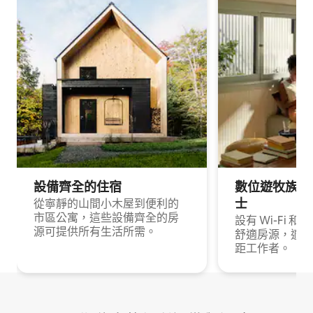
設備齊全的住宿
數位遊牧族與
士
從寧靜的山間小木屋到便利的
市區公寓，這些設備齊全的房
設有 Wi-Fi 
源可提供所有生活所需。
舒適房源，適合
距工作者。