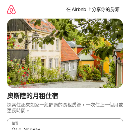
略
過
在 Airbnb 上分享你的房源
以
前
往
內
容
奧斯陸的月租住宿
探索住起來如家一般舒適的長租房源，一次住上一個月或
更長時間。
位置
如有搜尋結果，瀏覽內容時請使用上下箭頭，或輕點、滑動裝置。