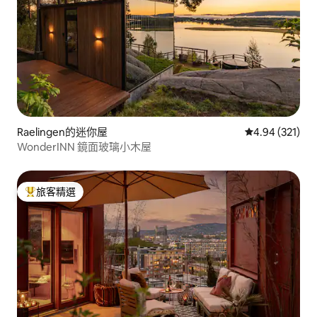
Raelingen的迷你屋
從 321 則評價
4.94 (321)
WonderINN 鏡面玻璃小木屋
旅客精選
旅客精選榜首