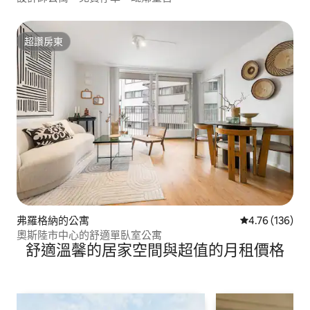
超讚房東
超讚房東
弗羅格納的公寓
從 136 則評價
4.76 (136)
奧斯陸市中心的舒適單臥室公寓
舒適溫馨的居家空間與超值的月租價格