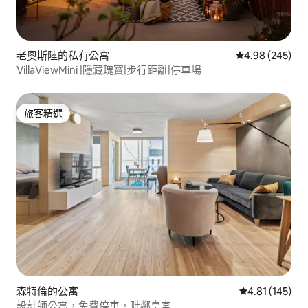
老奧斯陸的私有公寓
從 245 則評價
4.98 (245)
VillaViewMini |隱藏瑰寶|步行距離|停車場
旅客精選
旅客精選
森特倫的公寓
從 145 則評價
4.81 (145)
設計師公寓，免費停車，毗鄰皇宮