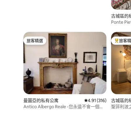
古城區的
Ponte P
旅客精選
旅客
旅客精選
旅客精選
曼圖亞的私有公寓
從 316 則評價中獲得 4
4.91 (316)
古城區的
Antico Albergo Reale -您永遠不會一個人
聖菲利波
走路！