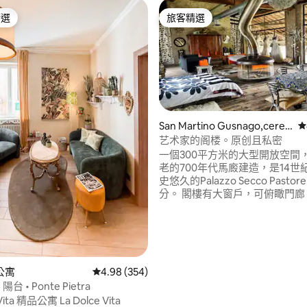
精選
旅客精選
榜首
旅客精選
San Martino Gusnago,ceres
從
ara (Mn)的穀倉
艺术家的阁楼。原创且私密
98 的平均評分（滿分 5 分）
一個300平方米的大型開放空間
老的700年代馬廄建造，是14世
史悠久的Palazzo Secco Pasto
分。 閣樓有大窗戶，可俯瞰門廊（
方米） ，公園被古老的牆壁圍欄。 我
熱情地裝飾它，融合了各種時代
得原始、溫馨和舒適的風格。 故意不時間
的空間！ 如果您喜歡真正的倫巴
這裡是理想之選。 自1995年以
公寓
從 354 則評價中獲得 4.98 的平均評分（滿分 5
4.98 (354)
住在這裡。
台 • Ponte Pietra
精品公寓 La Dolce Vita