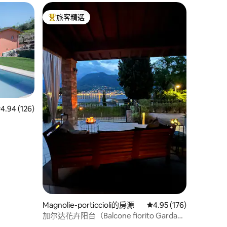
旅客精選
旅客精選榜首
 分）
 126 則評價中獲得 4.94 的平均評分（滿分 5 分）
4.94 (126)
Magnolie-porticcioli的房源
從 176 則評價中獲得 4
4.95 (176)
加尔达花卉阳台（Balcone fiorito Garda）
门廊和独家花园