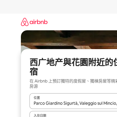
略
過
以
前
往
內
容
西广地产與花園附近的
宿
在 Airbnb 上預訂獨特的度假屋、獨棟房屋等精
房源
位置
如有搜尋結果，瀏覽內容時請使用上下箭頭，或輕
入住日期