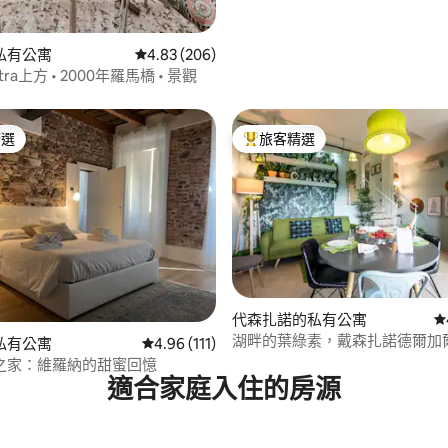
私有公寓
從 206 則評價中獲得 4.83 的平均評分（滿分 5
4.83 (206)
ietra上方 • 2000年羅馬橋 • 景觀
精選
旅客精選
榜首
旅客精選榜首
代森扎諾的私有公寓
從
湖畔的葉綠素，戴森扎諾德爾加
.91 的平均評分（滿分 5 分）
私有公寓
從 111 則評價中獲得 4.96 的平均評分（滿分 5
4.96 (111)
之家：維羅納的甜蜜回憶
適合家庭入住的房源