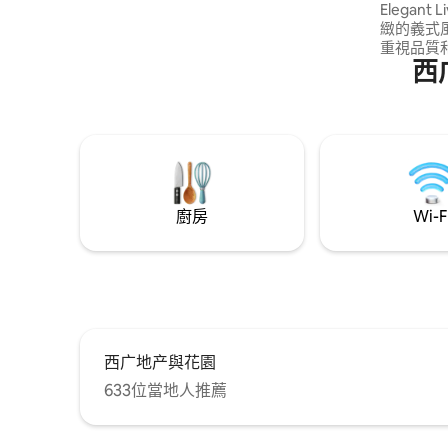
Elegan
IT023091B4E2P98VPP
緻的義式
重視品質和
西
質休息：2
墊（其中一
浴室和設備
ZTL 區
車位。 費用（出發時現金）： •⁠ ⁠清潔：€55
• 城市稅
廚房
Wi-F
西广地产與花園
633位當地人推薦