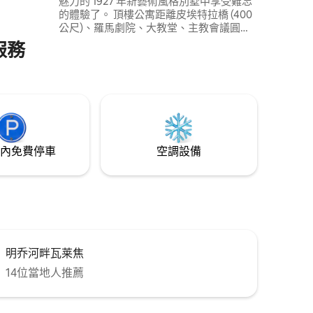
魅力的 1927 年新藝術風格別墅中享受難忘
的體驗了。 頂樓公寓距離皮埃特拉橋 (400
公尺)、羅馬劇院、大教堂、主教會議圓形
大廳圖書館，以及聖史蒂芬教堂和聖喬治
服務
教堂僅幾步之遙。 您可以欣賞聖天使城堡
的迷人景色。 這套公寓非常適合想在輕鬆
的環境中享受城市生活，同時又想靠近歷
史中心的人。@veronaluxuryapartment
內免費停車
空調設備
明乔河畔瓦莱焦
14位當地人推薦