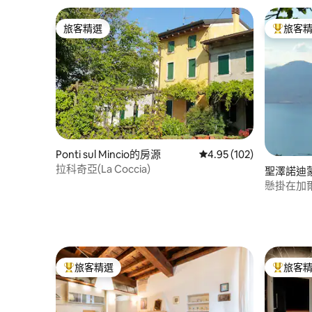
旅客精選
旅客
旅客精選
旅客精選
Ponti sul Mincio的房源
從 102 則評價中獲得 4.
4.95 (102)
拉科奇亞(La Coccia)
聖澤諾迪
懸掛在加
旅客精選
旅客
旅客精選榜首
旅客精選