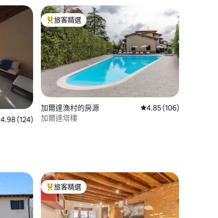
旅客精選
旅客精選榜首
加爾達漁村的房源
從 106 則評價中獲得 4
4.85 (106)
加爾達塔樓
 分）
 124 則評價中獲得 4.98 的平均評分（滿分 5 分）
4.98 (124)
旅客精選
旅客精選榜首