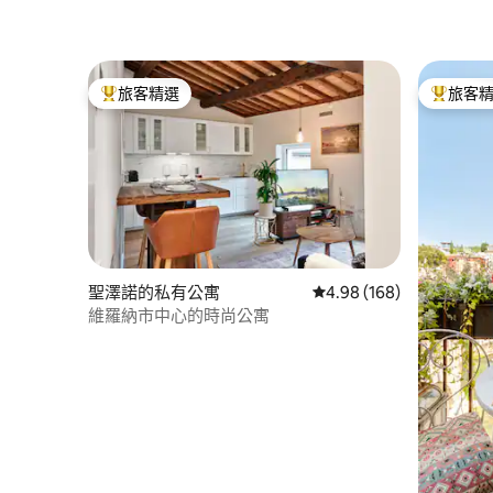
旅客精選
旅客
旅客精選榜首
旅客精選
聖澤諾的私有公寓
從 168 則評價中獲得 4.
4.98 (168)
維羅納市中心的時尚公寓