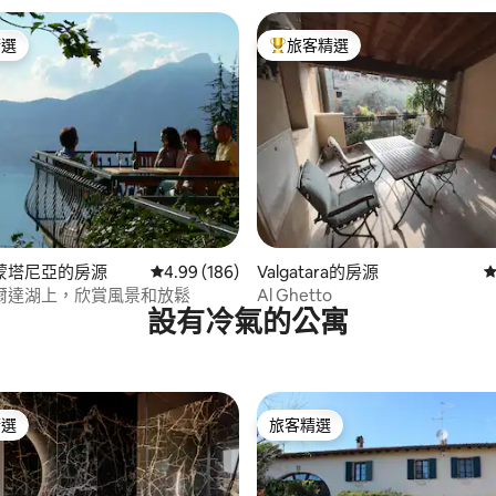
精選
旅客精選
榜首
旅客精選榜首
95 的平均評分（滿分 5 分）
蒙塔尼亞的房源
從 186 則評價中獲得 4.99 的平均評分（滿分 5
4.99 (186)
Valgatara的房源
從
爾達湖上，欣賞風景和放鬆
Al Ghetto
設有冷氣的公寓
精選
旅客精選
榜首
旅客精選