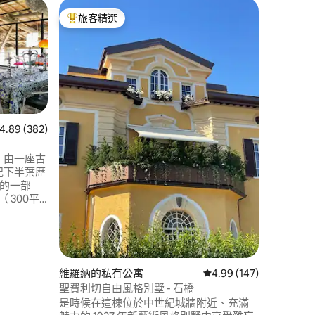
西爾米奧內
旅客精選
旅客精
旅客精選榜首
旅客精
前城堡，
位置獨特
在中世紀
神奇景觀
個非常浪
找到著名的「
續愉快地
海灘」和
 382 則評價中獲得 4.89 的平均評分（滿分 5 分）
4.89 (382)
紀的錫爾米
廳、俱樂
，由一座古
假期。
紀下半葉歷
re的一部
 300平
充滿
，從而獲
第鄉村，
來，我一直
維羅納的私有公寓
從 147 則評價中獲得 4
4.99 (147)
 分）
聖費利切自由風格別墅 - 石橋
是時候在這棟位於中世紀城牆附近、充滿