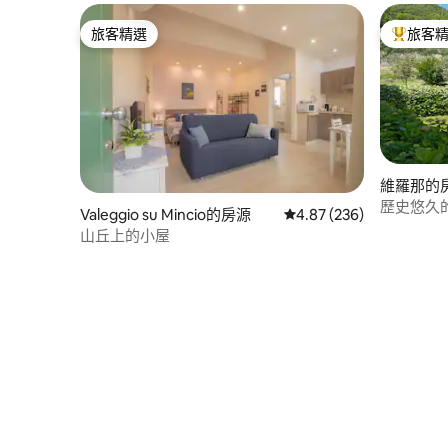
旅客精選
旅客
旅客精選
旅客精選
維羅那的
歷史悠久的
Valeggio su Mincio的房源
從 236 則評價中獲得 4.
4.87 (236)
和花園
山丘上的小屋