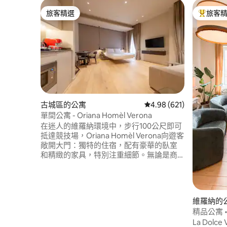
旅客精選
旅客
旅客精選
旅客精選
古城區的公寓
從 621 則評價中獲得 4.
4.98 (621)
單間公寓 - Oriana Homèl Verona
在迷人的維羅納環境中，步行100公尺即可
抵達競技場，Oriana Homèl Verona向遊客
敞開大門：獨特的住宿，配有豪華的臥室
和精緻的家具，特別注重細節。無論是商
務或休閒住宿，Oriana Homèl Verona 都
是理想的選擇，讓您享受最佳的住宿體
驗，感受賓至如歸的感覺。
IT023091B48CVZF86X
維羅納的
IT023091B4I8U8NWB7
精品公寓 • 陽
IT023091B43LYGCV37
La Dolce Vita 
IT023091B4T3NPZOSO