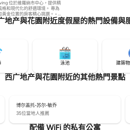
t Living 位於維羅納市中心，提供精
風格和現代化的舒適環境。 專為
黃金位置的房客精心挑選。 • 優
广地产與花園附近度假屋的熱門設備與
 間臥室，配備 5 公分記憶海綿床
間有獨立陽臺）。 • 隱私：2 間
齊全的廚房。 • 交通方式：不在
域內；距離 50 公尺處有免費公共停
：前 4 晚每人每晚 €3.50。
i
泳池
建築物
西广地产與花園附近的其他熱門景點
博尔盖托-苏尔-敏乔
35位當地人推薦
配備 WiFi 的私有公寓