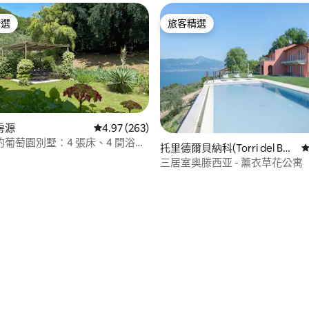
精選
旅客精選
榜首
旅客精選
房源
從 263 則評價中獲得 4.97 的平均評分（滿分 5
4.97 (263)
葡萄園別墅：4 張床、4 間浴室
87 的平均評分（滿分 5 分）
托里德爾貝納科(Torri del Ben
從
aco)的房源
三居室奥滕西亚 - 薰衣草花公寓