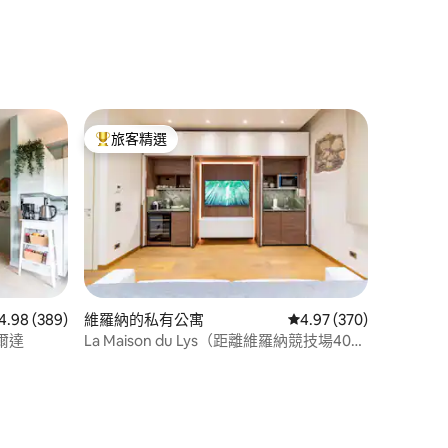
 分）
旅客精選
旅客精選榜首
 389 則評價中獲得 4.98 的平均評分（滿分 5 分）
4.98 (389)
維羅納的私有公寓
從 370 則評價中獲得 4
4.97 (370)
爾達
La Maison du Lys（距離維羅納競技場400
 分）
公尺）