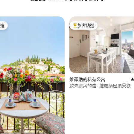
精選
旅客精選
榜首
旅客精選榜首
98 的平均評分（滿分 5 分）
維羅納的私有公寓
從
致朱麗葉的信 · 維羅納屋頂景觀