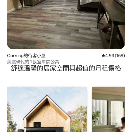
Corning的待客小屋
從 169 則評價
4.93 (169)
美麗現代的 1 臥室單間公寓
舒適溫馨的居家空間與超值的月租價格