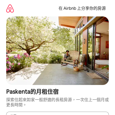
略
過
在 Airbnb 上分享你的房源
以
前
往
內
容
Paskenta的月租住宿
探索住起來如家一般舒適的長租房源，一次住上一個月或
更長時間。