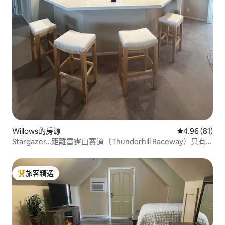
Willows的房源
從 81 則評價
4.96 (81)
Stargazer…距離雷霆山賽道（Thunderhill Raceway）只有
很短的短車程！
旅客精選
旅客精選榜首