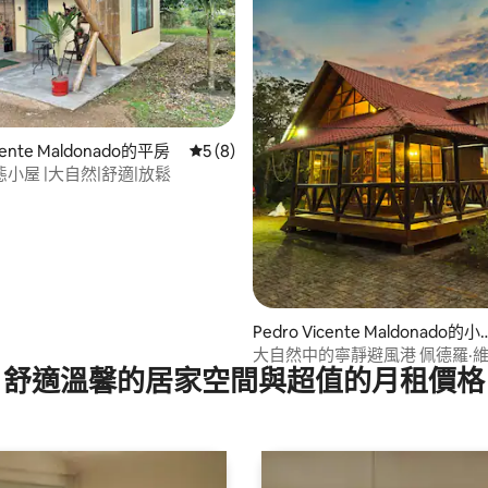
icente Maldonado的平房
從 8 則評價中獲得 5 的平均評分（滿分 5
5 (8)
小屋 |大自然|舒適|放鬆
71 的平均評分（滿分 5 分）
Pedro Vicente Maldonado的小
屋
大自然中的寧靜避風港 佩
舒適溫馨的居家空間與超值的月租價格