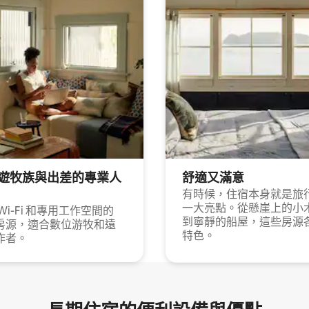
遊牧族與出差的專業人
舒適又滿意
有時候，住宿本身就是旅
一大亮點。從懸崖上的小
Wi-Fi 和專用工作空間的
到寧靜的船屋，這些房源
房源，適合數位游牧和遠
特色。
作者。