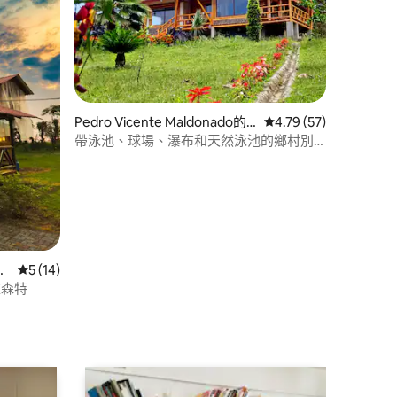
Pedro Vicente Maldonado的
從 57 則評價中獲得 4
4.79 (57)
 分）
村舍
帶泳池、球場、瀑布和天然泳池的鄉村別
墅。
木
從 14 則評價中獲得 5 的平均評分（滿分 5 分）
5 (14)
德羅·維森特