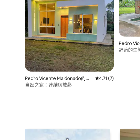
Pedro V
舒適的生態
Pedro Vicente Maldonado的房
從 7 則評價中獲得 4.
4.71 (7)
源
自然之家：連結與放鬆