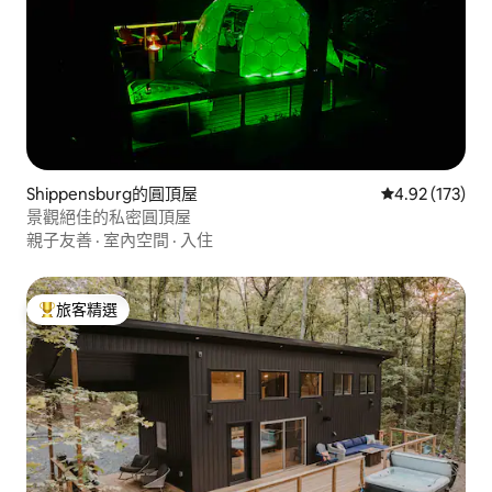
Shippensburg的圓頂屋
從 173 則評價
4.92 (173)
景觀絕佳的私密圓頂屋
親子友善
·
室內空間
·
入住
旅客精選
旅客精選榜首