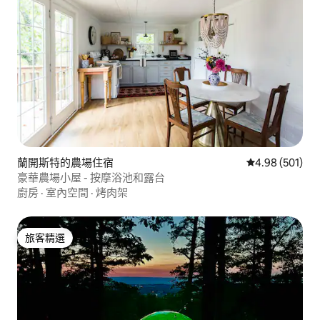
蘭開斯特的農場住宿
從 501 則評價
4.98 (501)
豪華農場小屋 - 按摩浴池和露台
廚房
·
室內空間
·
烤肉架
旅客精選
旅客精選