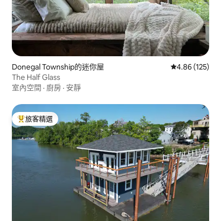
Donegal Township的迷你屋
從 125 則評價
4.86 (125)
The Half Glass
室內空間
·
廚房
·
安靜
旅客精選
旅客精選榜首