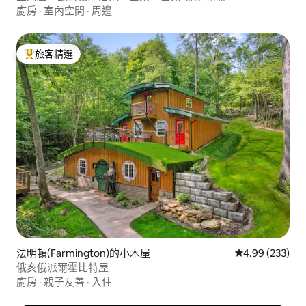
廚房
·
室內空間
·
周邊
旅客精選
旅客精選榜首
法明頓(Farmington)的小木屋
從 233 則評價
4.99 (233)
俄亥俄派爾霍比特屋
廚房
·
親子友善
·
入住