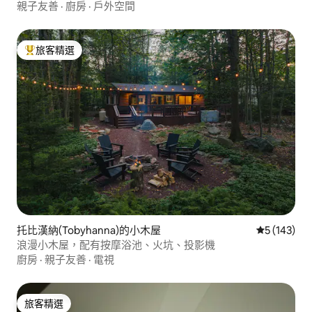
親子友善
·
廚房
·
戶外空間
旅客精選
旅客精選榜首
托比漢納(Tobyhanna)的小木屋
從 143 則
5 (143)
浪漫小木屋，配有按摩浴池、火坑、投影機
廚房
·
親子友善
·
電視
旅客精選
旅客精選