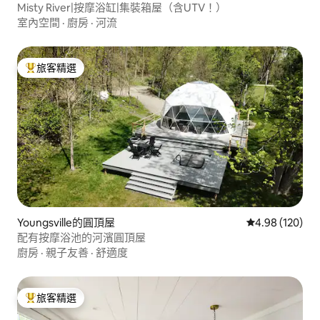
Misty River|按摩浴缸|集裝箱屋（含UTV！）
室內空間
·
廚房
·
河流
旅客精選
旅客精選榜首
Youngsville的圓頂屋
從 120 則評價
4.98 (120)
配有按摩浴池的河濱圓頂屋
廚房
·
親子友善
·
舒適度
旅客精選
旅客精選榜首