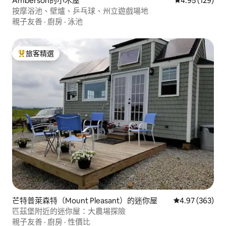
Amberson的小木屋
從 129 則評價
4.95 (129)
按摩浴池、壁爐、乒乓球、州立遊戲場地
親子友善
·
廚房
·
泳池
旅客精選
旅客精選榜首
芒特普萊森特（Mount Pleasant）的迷你屋
從 363 則評價
4.97 (363)
匹茲堡附近的迷你屋：大農場探險
親子友善
·
廚房
·
性價比