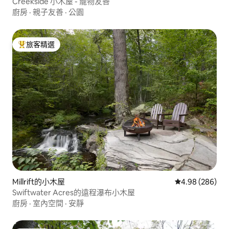
Creekside 小木屋 - 寵物友善
廚房
·
親子友善
·
公園
旅客精選
旅客精選榜首
Millrift的小木屋
從 286 則評價
4.98 (286)
Swiftwater Acres的遠程瀑布小木屋
廚房
·
室內空間
·
安靜