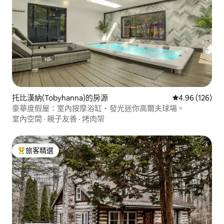
托比漢納(Tobyhanna)的房源
從 126 則評價
4.96 (126)
豪華度假屋：室內按摩浴缸、發光迷你高爾夫球場。
室內空間
·
親子友善
·
烤肉架
旅客精選
旅客精選榜首