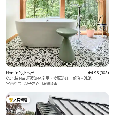
Hamlin的小木屋
從 308 則評價
4.96 (308)
Condé Nast精選的A字屋。按摩浴缸。湖泊。泳池
室內空間
·
親子友善
·
騎腳踏車
旅客精選
旅客精選榜首