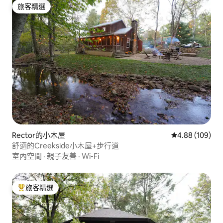
旅客精選
旅客精選
Rector的小木屋
從 109 則評價
4.88 (109)
舒適的Creekside小木屋+步行道
室內空間
·
親子友善
·
Wi-Fi
旅客精選
旅客精選榜首