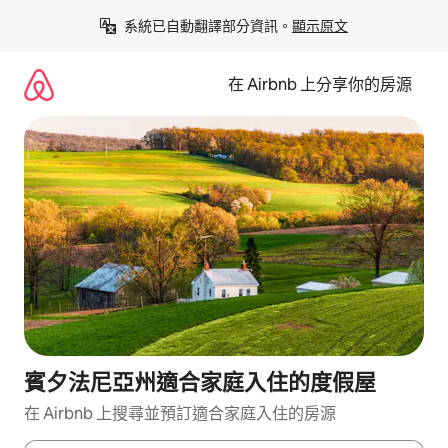
略
系統已自動翻譯部分資訊。
顯示原文
過
以
前
在 Airbnb 上分享你的房源
往
內
容
賓夕法尼亞州適合家庭入住的度假屋
在 Airbnb 上搜尋並預訂適合家庭入住的房源