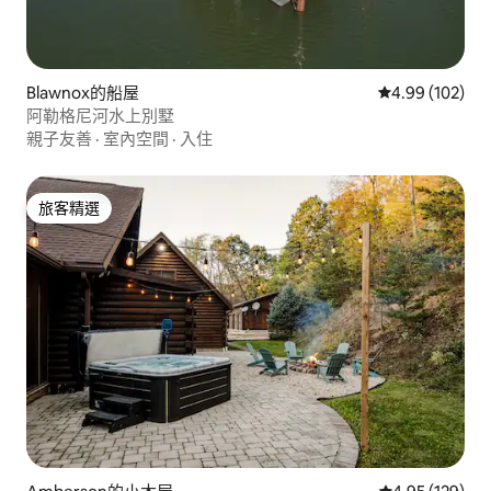
Blawnox的船屋
從 102 則評價
4.99 (102)
阿勒格尼河水上別墅
親子友善
·
室內空間
·
入住
旅客精選
旅客精選