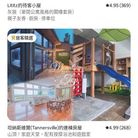
Lititz的待客小屋
從 369 則評價
4.95 (369)
灰狼（單間公寓風格的閣樓套房）
親子友善
·
廚房
·
停車位
旅客精選
旅客精選榜首
坦納斯維爾(Tannersville)的連棟房屋
從 268 則評價
4.99 (268)
山頂！家庭天堂，配有按摩浴池和遊戲室