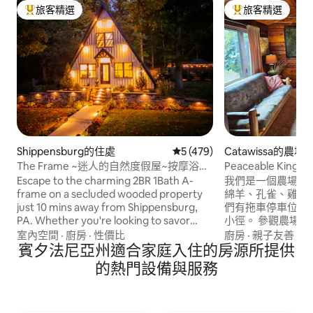
旅客精選
旅客精選
旅客精選榜首
旅客精選榜首
Shippensburg的住處
從 479 則評價中獲得 5 的平
5 (479)
Catawissa的農場
The Frame ~迷人的自然度假屋~按摩浴池
Peaceable Ki
~烤肉
Escape to the charming 2BR 1Bath A-
我們是一個農場，
frame on a secluded wooded property
綿羊、孔雀、雞、
just 10 mins away from Shippensburg,
們有拖車停車位。
PA. Whether you're looking to savor
小徑。 參觀農場
nature‘s tranquility from the luxurious
館老闆的藝術品。
室內空間
·
廚房
·
性價比
廚房
·
親子友善
·
泳
hot tub, share stories around the fire pit,
賓夕法尼亞州適合家庭入住的房源所提供
林。 附近有Knoebel
or explore picturesque Cumberland
Park、AOActiviti
的熱門設備與服務
Valley, this will be the ideal starting point
Fairgrounds和Blo
for your adventures. *2 Comfortable BRs
Weiser State 
*Open Design Living *Full Kitchen *Smart
宿2晚。