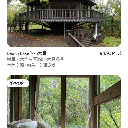
Beach Lake的小木屋
從 417 則評價
4.93 (417)
樹屋、木柴按摩浴缸/木桶桑拿
室內空間
·
廚房
·
空調設備
旅客精選
旅客精選