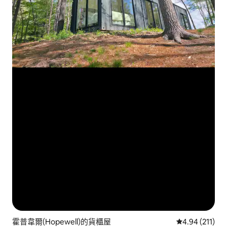
霍普韋爾(Hopewell)的貨櫃屋
從 211 則評價
4.94 (211)