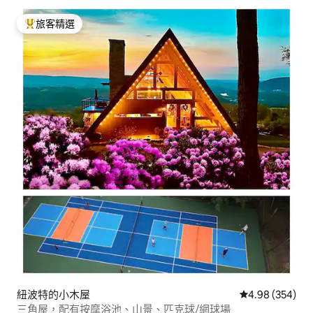
旅客精選
旅客精選榜首
紐波特的小木屋
從 354 則評價
4.98 (354)
三角屋，配有按摩浴池、山景、匹克球/網球場