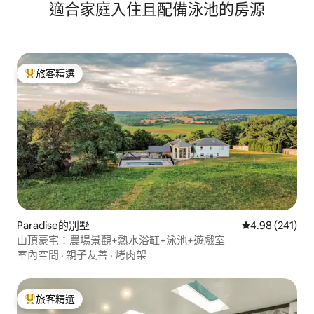
適合家庭入住且配備泳池的房源
旅客精選
旅客精選榜首
Paradise的別墅
從 241 則評價
4.98 (241)
山頂豪宅：農場景觀+熱水浴缸+泳池+遊戲室
室內空間
·
親子友善
·
烤肉架
旅客精選
旅客精選榜首