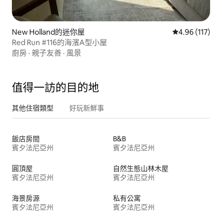
New Holland的迷你屋
從 117 則評價
4.96 (117)
Red Run #116的海濱A型小屋
廚房
·
親子友善
·
風景
值得一訪的目的地
其他住宿類型
好玩新鮮事
飯店房間
B&B
賓夕法尼亞州
賓夕法尼亞州
圓頂屋
自然生態山林木屋
賓夕法尼亞州
賓夕法尼亞州
海景房源
私有公寓
賓夕法尼亞州
賓夕法尼亞州