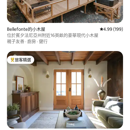
Bellefonte的小木屋
從 199 則評價
4.99 (199)
位於賓夕法尼亞州附近16英畝的豪華現代小木屋
親子友善
·
廚房
·
健行
旅客精選
旅客精選榜首