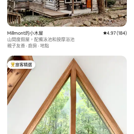
Millmont的小木屋
從 184 則評價
4.97 (184)
山間度假屋，配備泳池和按摩浴池
親子友善
·
廚房
·
地點
旅客精選
旅客精選榜首