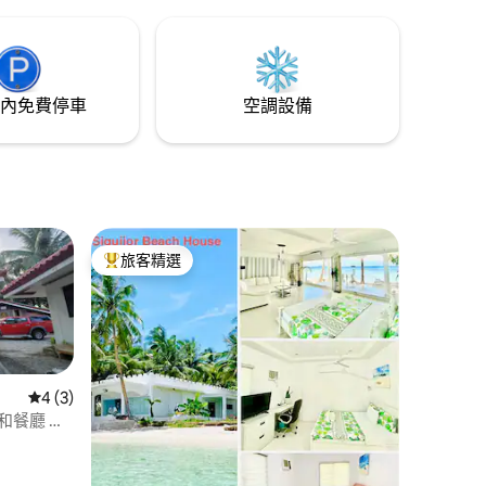
內免費停車
空調設備
旅客精選
旅客精選榜首
從 3 則評價中獲得 4 的平均評分（滿分 5 分）
4 (3)
度假村和餐廳 小
 分）