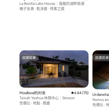
La Bonita Lake House：寬敞的湖畔房源
親子友善
·
乾淨度
·
待客之道
超讚房東
超讚房東
超讚房東
超讚房東
Moalboal的村舍
從 75 則評價中獲得 4.
4.64 (75)
Urdane
Teivah Yeshua 休閒中心：Simeon
Nonno an
性價比
·
地點
·
周邊
性價比
·