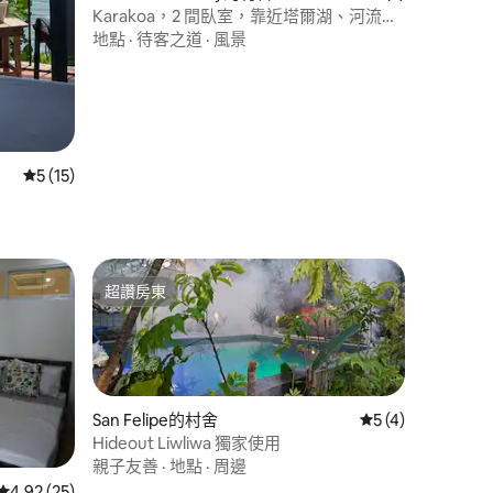
Karakoa，2 間臥室，靠近塔爾湖、河流、
天然泳池
地點
·
待客之道
·
風景
從 15 則評價中獲得 5 的平均評分（滿分 5 分）
5 (15)
超讚房東
超讚房東
San Felipe的村舍
從 4 則評價中獲得
5 (4)
Hideout Liwliwa 獨家使用
 分）
親子友善
·
地點
·
周邊
從 25 則評價中獲得 4.92 的平均評分（滿分 5 分）
4.92 (25)