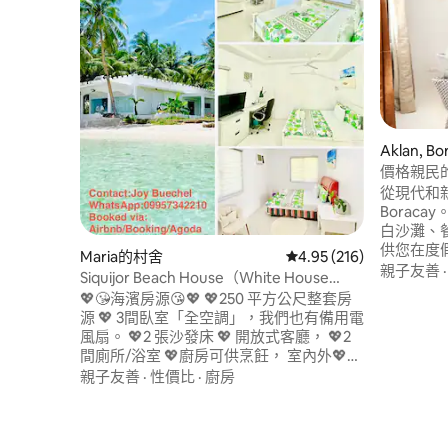
Aklan, B
價格親民
★站2
從現代和
Borac
白沙灘、
供您在度假
Maria的村舍
從 216 則評價中獲得 4.
4.95 (216)
設計和豐富的
親子友善
Siquijor Beach House（White House
的臥室，配有
Villa）
💖😘海濱房源😘💖 💖250 平方公尺整套房
✔ 時尚客
源 💖 3間臥室「全空調」，我們也有備用電
✔ 庭院配
風扇。 💖2 張沙發床 💖 開放式客廳， 💖2
Netflix ✔
間廁所/浴室 💖廚房可供烹飪， 室內外💖餐
更多資訊
桌，前海灘💖露臺， 💖屋頂大型派對/迪斯
親子友善
·
性價比
·
廚房
科 💖烤肉材料/烤肉派對 💖海灘派對 在前
面的海灘💖浮潛/潛水，因為我們在前面有
海洋保護區，有很好的珊瑚/不同的魚類👍