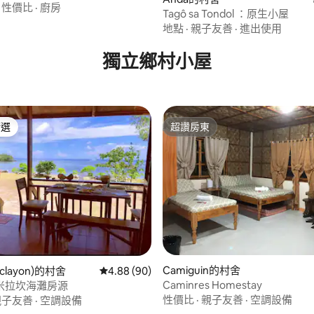
·
性價比
·
廚房
Tagô sa Tondol ：原生小屋
 5 的平均評分（滿分 5 分）
地點
·
親子友善
·
進出使用
獨立鄉村小屋
精選
超讚房東
榜首
超讚房東
Camiguin的村舍
 5 的平均評分（滿分 5 分）
clayon)的村舍
從 90 則評價中獲得 4.88 的平均評分（滿分 5
4.88 (90)
Caminres Homestay
米拉坎海灘房源
性價比
·
親子友善
·
空調設備
親子友善
·
空調設備