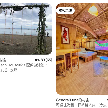
旅客精選
旅客精選
96 的平均評分（滿分 5 分）
的村舍
從 65 則評價中獲得 4.83 的平均評分（滿分 5
4.83 (65)
a Beach House#2，配備游泳池，免
子友善
·
安靜
General Luna的村舍
可通往海灘、標準雙人床、冷氣