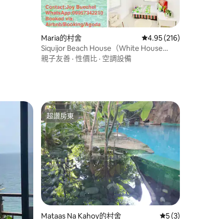
Maria的村舍
從 216 則評價中獲得 4
4.95 (216)
Siquijor Beach House（White House
Villa）
親子友善
·
性價比
·
空調設備
超讚房東
超讚房東
 分）
Mataas Na Kahoy的村舍
從 3 則評價中獲得
5 (3)