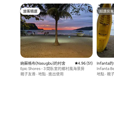
旅客精選
超讚房東
旅客精選
超讚房東
納蘇格布(Nasugbu)的村舍
從 51 則評價中獲得 4.
4.96 (51)
Infanta
Epic Shores - 3 間臥室的鄉村風海景房
Infant
費WiFi
親子友善
·
地點
·
進出使用
地點
·
親