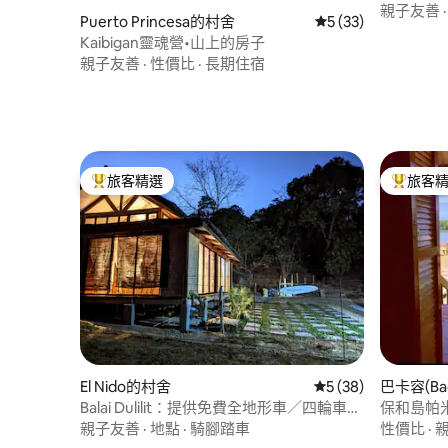
親子友善
Puerto Princesa的村舍
從 33 則評價中獲得
5 (33)
Kaibigan靈魂營•山上的房子
親子友善
·
性價比
·
長期住宿
旅客精選
旅客
旅客精選榜首
旅客精選
El Nido的村舍
從 38 則評價中獲得
5 (38)
巴卡容(Ba
Balai Dulilit：提供免費全地形車／四輪車的
保和島帕
度假屋
親子友善
·
地點
·
騎腳踏車
性價比
·