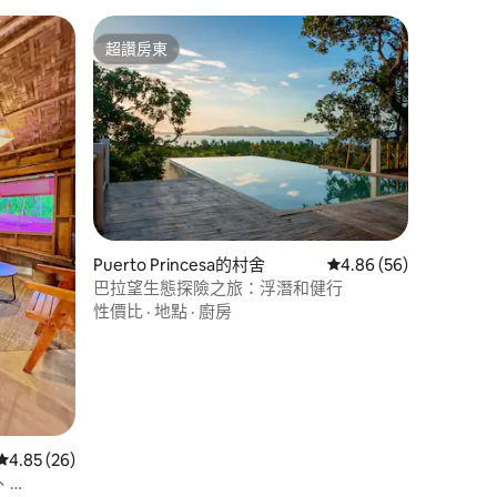
超讚房東
超讚房東
Puerto Princesa的村舍
從 56 則評價中獲得 4
4.86 (56)
 分）
巴拉望生態探險之旅：浮潛和健行
性價比
·
地點
·
廚房
從 26 則評價中獲得 4.85 的平均評分（滿分 5 分）
4.85 (26)
、