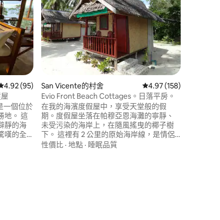
入住我們
體驗永續
舒適環保。
Inaya
賞蘇祿海、
地點
·
性
Islan
是？ 透過
絡！ 您
 分）
從 95 則評價中獲得 4.92 的平均評分（滿分 5 分）
4.92 (95)
San Vicente的村舍
從 158 則評價中獲得 4
4.97 (158)
崖屋
Evio Front Beach Cottages。日落平房。
，這是一個位於
在我的海濱度假屋中，享受天堂般的假
地。 這
期。度假屋坐落在帕穆亞恩海灘的寧靜、
僻靜的海
未受污染的海岸上，在隨風搖曳的椰子樹
驚嘆的全
下。 這裡有 2 公里的原始海岸線，是情侶
然建立難
或任何尋求和平與寧靜的人的終極隱藏之
性價比
·
地點
·
睡眠品質
僅40分鐘路
地。 距離巴頓港僅3公里（步行、摩托車或
床、獨立
乘船10分鐘），雖然靠近一切，但遠離噪
和海景門廊，非
音。 在這裡，唯一的聲音是海浪聲、幾位
聲中入
海灘愛好者的聲音，以及偶爾遠處傳來的
船隻聲。