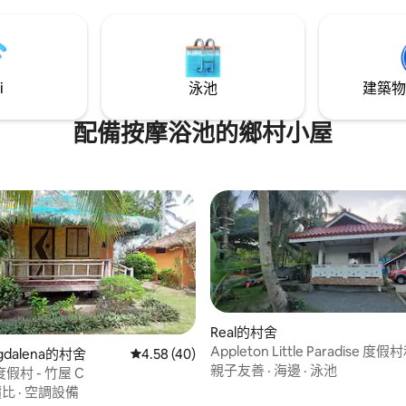
i
泳池
建築物
配備按摩浴池的鄉村小屋
Real的村舍
Appleton Little Paradise 
agdalena的村舍
從 40 則評價中獲得 4.58 的平均評分（滿分 5
4.58 (40)
屋 1
親子友善
·
海邊
·
泳池
假村 - 竹屋 C
價比
·
空調設備
 5 的平均評分（滿分 5 分）