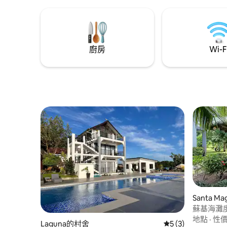
「💖您會覺得自己在家💖」 非常💖適合家
人/朋友💖
廚房
Wi-F
Santa M
蘇基海灘度
地點
·
性
Laguna的村舍
從 3 則評價中獲得
5 (3)