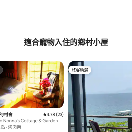
適合寵物入住的鄉村小屋
旅客精選
旅客精選
64 的平均評分（滿分 5 分）
ta的村舍
從 23 則評價中獲得 4.78 的平均評分（滿分 5
4.78 (23)
d Nonna's Cottage & Garden
地點
·
烤肉架