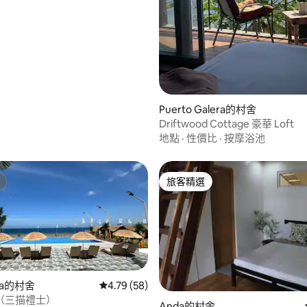
Puerto Galera的村舍
Driftwood Cottage 豪華 Loft
地點
·
性價比
·
按摩浴池
旅客精選
旅客精選
ria的村舍
從 58 則評價中獲得 4.79 的平均評分（滿分 5
4.79 (58)
（三描禮士）
Anda的村舍