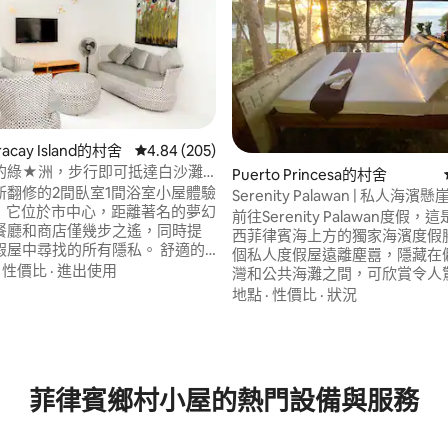
oracay Island的村舍
從 205 則評價中獲得 4.84 的平均評分（滿分 5
4.84 (205)
的綠★洲，步行即可抵達白沙灘
Puerto Princesa的村舍
新翻修的2間臥室1間浴室小屋體驗
Serenity Palawan | 私人海濱懸
ay。 它位於市中心，距離著名的夢幻
前往Serenity Palawan度假
餐廳和商店僅幾步之遙，同時提
西菲律賓海上方的獨家海濱度假勝
屋中尋找的所有隱私。 舒適的
個私人度假屋遠離塵囂，隱藏在
95 的平均評分（滿分 5 分）
設備與服務清單： ✔ 2間舒適
·
性價比
·
進出使用
灣和公共海灘之間，可欣賞令人
4張床 ✔ 可容納 7-11 位房客
景，享受完全的隱密，並與大自
地點
·
性價比
·
狀況
廳 設備齊✔全的廚房 ✔ 陽臺/座位
忘的連結。 Serenity距離機場
備烤肉設備 ✔ 智慧電視，可收看
程，配有標準雙人床、兩張雙人
 高速 Wi-Fi ✔ DOT認證 查看下方
浴室、廚房、Starlink Wi-Fi
！
常適合在日落時用餐，並在海浪
睡。
菲律賓鄉村小屋的熱門設備與服務