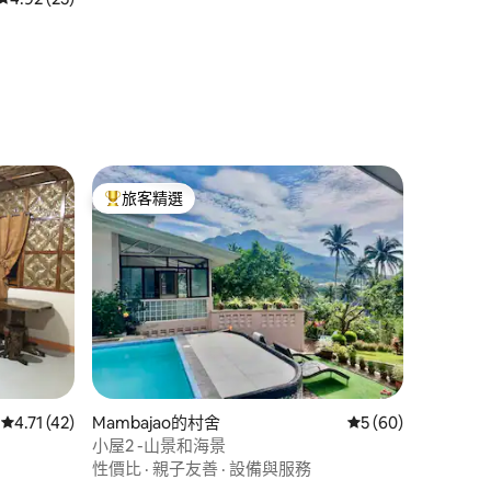
旅客精選
旅客精選榜首
從 42 則評價中獲得 4.71 的平均評分（滿分 5 分）
4.71 (42)
Mambajao的村舍
從 60 則評價中獲得
5 (60)
 分）
小屋2 -山景和海景
性價比
·
親子友善
·
設備與服務