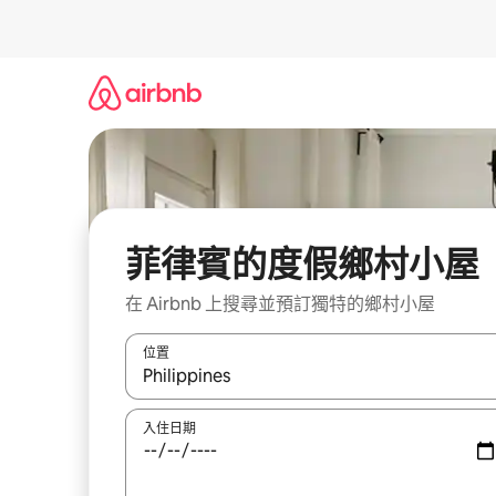
略
過
以
前
往
內
容
菲律賓的度假鄉村小屋
在 Airbnb 上搜尋並預訂獨特的鄉村小屋
位置
如有搜尋結果，瀏覽內容時請使用上下箭頭，或輕
入住日期