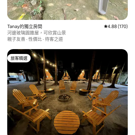
Tanay的獨立房間
從 170 則評價
4.88 (170)
河邊玻璃圓錐屋，可欣賞山景
親子友善
·
性價比
·
待客之道
旅客精選
旅客精選