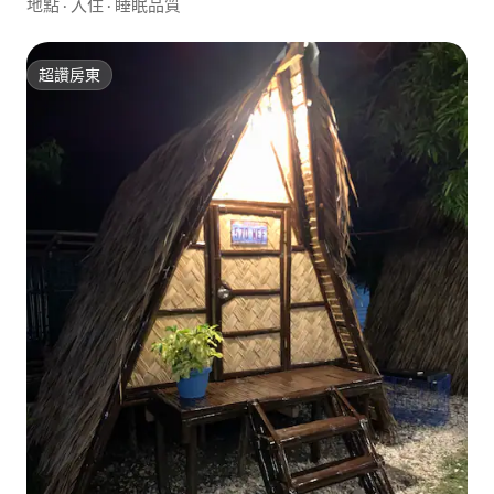
地點
·
入住
·
睡眠品質
超讚房東
超讚房東