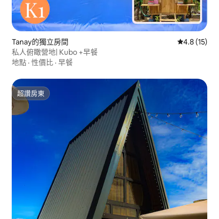
Tanay的獨立房間
從 15 則評
4.8 (15)
私人俯瞰營地| Kubo +早餐
地點
·
性價比
·
早餐
超讚房東
超讚房東