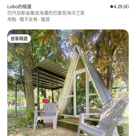
Lobo的帳篷
從 4 則評價
4.25 (4)
巴丹加斯省羅波海灘的巴厘島海洋之家
地點
·
親子友善
·
電視
旅客精選
旅客精選