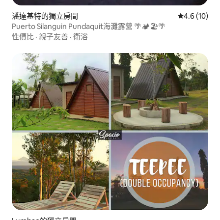
潘達基特的獨立房間
從 10 則評
4.6 (10)
Puerto Silanguin Pundaquit海灘露營 🌴🏕🏖🌴
性價比
·
親子友善
·
衛浴