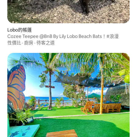
Lobo的帳篷
Cozee Teepee @BnB By Lily Lobo Beach Bats！#浪漫
性價比
·
廚房
·
待客之道