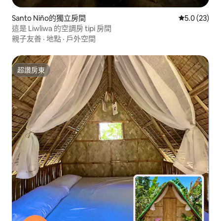
Santo Niño的獨立房間
從 23 則評
5.0 (23)
這是 Liwliwa 的空調房 tipi 房間
親子友善
·
地點
·
戶外空間
超讚房東
超讚房東