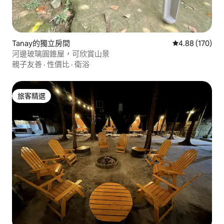
Tanay的獨立房間
從 170 則評價
4.88 (170)
河邊玻璃圓錐屋，可欣賞山景
親子友善
·
性價比
·
衛浴
旅客精選
旅客精選