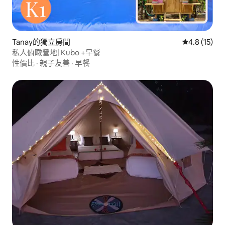
Tanay的獨立房間
從 15 則評
4.8 (15)
私人俯瞰營地| Kubo +早餐
性價比
·
親子友善
·
早餐