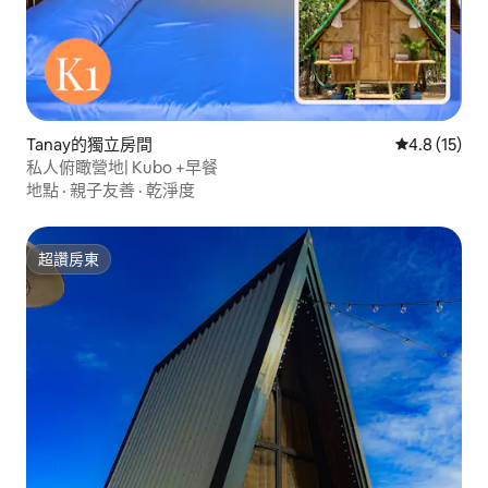
Tanay的獨立房間
從 15 則評
4.8 (15)
私人俯瞰營地| Kubo +早餐
地點
·
親子友善
·
乾淨度
超讚房東
超讚房東