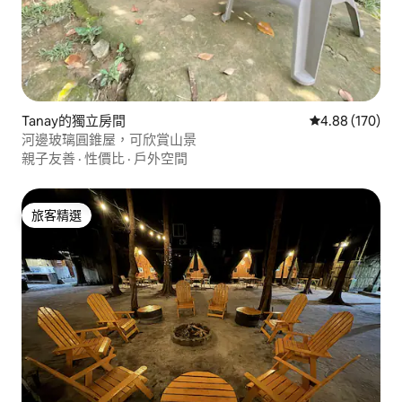
Tanay的獨立房間
從 170 則評價
4.88 (170)
河邊玻璃圓錐屋，可欣賞山景
親子友善
·
性價比
·
戶外空間
旅客精選
旅客精選