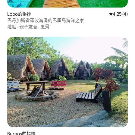
Lobo的帳篷
從 4 則評價
4.25 (4)
巴丹加斯省羅波海灘的巴厘島海洋之家
地點
·
親子友善
·
風景
Burgos的帳篷