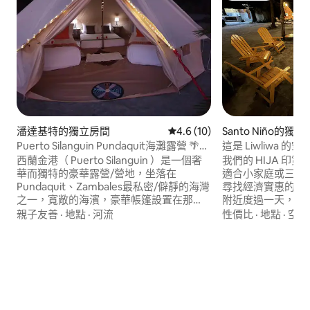
潘達基特的獨立房間
從 10 則評價中獲得 4.6 的平
4.6 (10)
Santo Niño的獨
Puerto Silanguin Pundaquit海灘露營 🌴🏕
這是 Liwliwa 的空調
🏖🌴
西蘭金港（ Puerto Silanguin ）是一個奢
我們的 HIJA 
華而獨特的豪華露營/營地，坐落在
適合小家庭或三人
Pundaquit、Zambales最私密/僻靜的海灣
尋找經濟實惠的住
之一，寬敞的海濱，豪華帳篷設置在那
附近度過一天，並
裡。此外，還有鬆樹樹和長海岸線。 它擁
心。 包含：篝火、電影或影片之夜、羽毛
親子友善
·
地點
·
河流
性價比
·
地點
·
空調
有迷人的景色和最令人驚嘆的山脈背景。
球、Intex泳池
海浪的寧靜、寧靜、溫柔和舒緩的聲音將
用具、桌遊、吊床 活動：釣魚、島嶼之
鬆樹的歌聲同步，彷彿是一種柔和的旋
旅、ATV騎行和拉哈
律。 是靈魂恢復活力，是天堂！🏖 🌴 🏕
Agbobotilya河
🏖