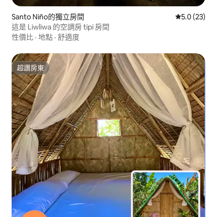
Santo Niño的獨立房間
從 23 則評
5.0 (23)
這是 Liwliwa 的空調房 tipi 房間
性價比
·
地點
·
舒適度
超讚房東
超讚房東