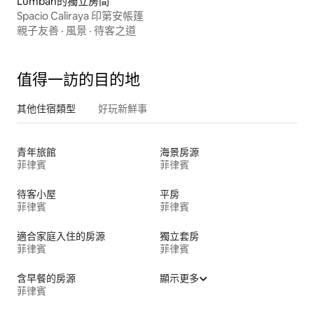
Lumban的獨立房間
Spacio Caliraya 印第安帳篷
親子友善
·
風景
·
待客之道
值得一訪的目的地
其他住宿類型
好玩新鮮事
青年旅館
海景房源
菲律賓
菲律賓
待客小屋
平房
菲律賓
菲律賓
適合家庭入住的房源
獨立套房
菲律賓
菲律賓
含早餐的房源
顯示更多
菲律賓