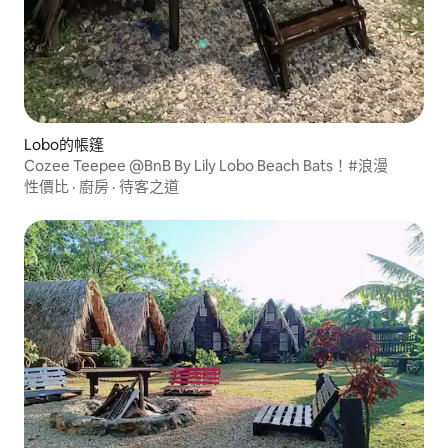
Lobo的帳篷
Cozee Teepee @BnB By Lily Lobo Beach Bats！#浪漫
性價比
·
廚房
·
待客之道