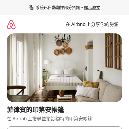
略
系統已自動翻譯部分資訊。
顯示原文
過
以
前
在 Airbnb 上分享你的房源
往
內
容
菲律賓的印第安帳篷
在 Airbnb 上搜尋並預訂獨特的印第安帳篷