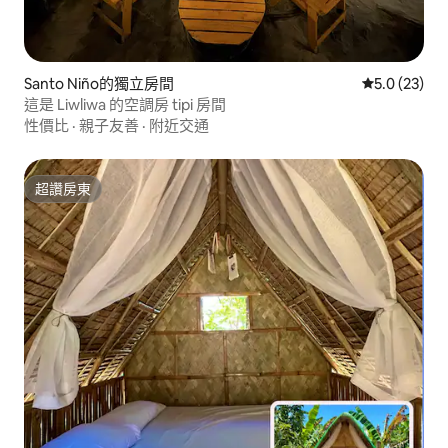
Santo Niño的獨立房間
從 23 則評
5.0 (23)
這是 Liwliwa 的空調房 tipi 房間
性價比
·
親子友善
·
附近交通
超讚房東
超讚房東