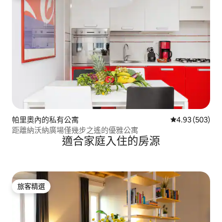
帕里奧內的私有公寓
從 503 則評價
4.93 (503)
距離納沃納廣場僅幾步之遙的優雅公寓
適合家庭入住的房源
旅客精選
旅客精選