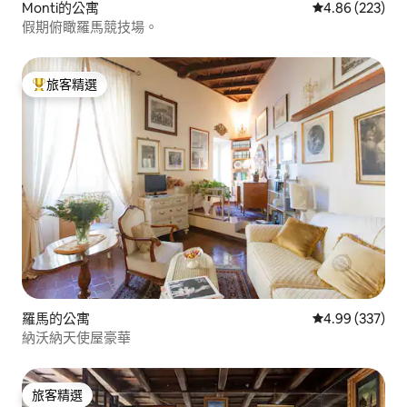
Monti的公寓
從 223 則評價
4.86 (223)
假期俯瞰羅馬競技場。
旅客精選
旅客精選榜首
羅馬的公寓
從 337 則評價
4.99 (337)
納沃納天使屋豪華
旅客精選
旅客精選