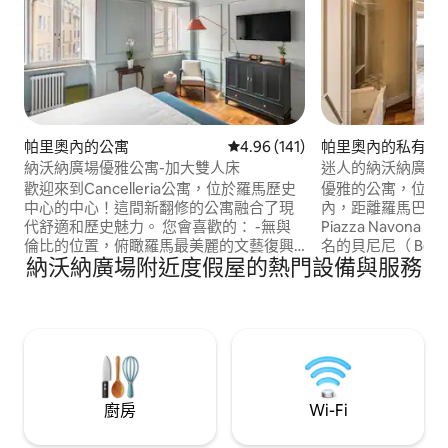
帕里奧內的公寓
從 141 則評價中獲得 4.96 的平
4.96 (141)
帕里奧內的私有公
納沃納廣場優雅公寓-加大雙人床
迷人的納沃納廣場
歡迎來到Cancelleria公寓，位於羅馬歷史
優雅的公寓，位於
中心的中心！這間新翻修的公寓融合了現
內，距離羅馬巴洛
代舒適和歷史魅力。 您會喜歡的： -無與
Piazza Navon
倫比的位置，俯瞰羅馬最美麗的文藝復興
名的貝尼尼（ Bern
納沃納廣場附近度假屋的熱門設備與服務
宮殿Palazzo della Cancelleria ，由
Borromini ）
Bramante （ 1486年）建造 - 2024 年全面
帶獨立浴室的臥室
翻修，採用高級現代裝飾 -特大雙人床（
缸，讓您放鬆身心
180x200公分）和沙發床，配有20公分床
發牀可容納其他房
墊，提供最高舒適度 -幾世紀前的原始木製
和精緻的氛圍使此
天花板
宿。
廚房
Wi-Fi