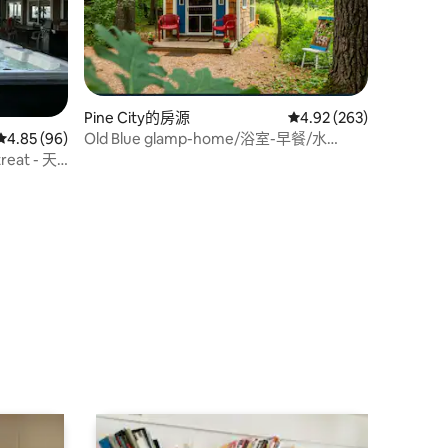
Pine City的房源
從 263 則評價中獲得 4
4.92 (263)
Old Blue glamp-home/浴室-早餐/水
從 96 則評價中獲得 4.85 的平均評分（滿分 5 分）
4.85 (96)
療/wifi
reat - 天
 分）