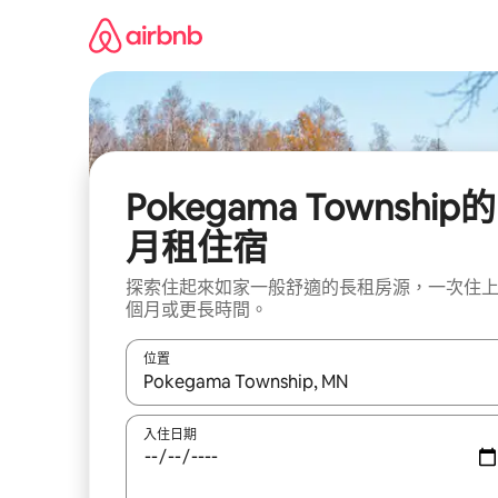
略
過
以
前
往
內
容
Pokegama Township的
月租住宿
探索住起來如家一般舒適的長租房源，一次住
個月或更長時間。
位置
如有搜尋結果，瀏覽內容時請使用上下箭頭，或輕
入住日期