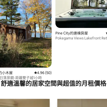
.95 的平均評分（滿分 5 分）
Pine City的連棟房屋
Pokegama Views Lakefront Ret
堂
ty的小木屋
從 50 則評價中獲得 4.96 的平均評分（滿分 5
4.96 (50)
日落景觀-距離雙子城1小時
舒適溫馨的居家空間與超值的月租價格