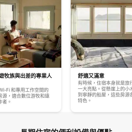
遊牧族與出差的專業人
舒適又滿意
有時候，住宿本身就是旅
一大亮點。從懸崖上的小
Wi-Fi 和專用工作空間的
到寧靜的船屋，這些房源
房源，適合數位游牧和遠
特色。
作者。