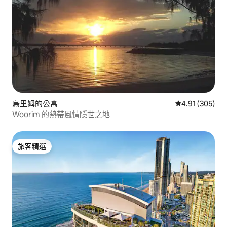
烏里姆的公寓
從 305 則評價
4.91 (305)
Woorim 的熱帶風情隱世之地
旅客精選
旅客精選