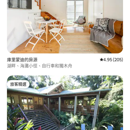
庫里蒙迪的房源
從 205 則評價
4.95 (205)
湖畔、海灘小徑、自行車和獨木舟
旅客精選
旅客精選