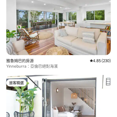
雅魯姆巴的房源
從 230 則評價
4.85 (230)
Yinneburra：亞倫巴絕對海濱
旅客精選
旅客精選