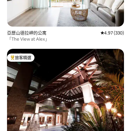
亞歷山德拉岬的公寓
從 330 則評價
4.97 (330)
「The View at Alex」
旅客精選
旅客精選榜首