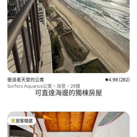
衝浪者天堂的公寓
從 282 則評價
4.98 (282)
Surfers Aquarius公寓，海景，29樓
可直達海邊的獨棟房屋
旅客精選
旅客精選榜首