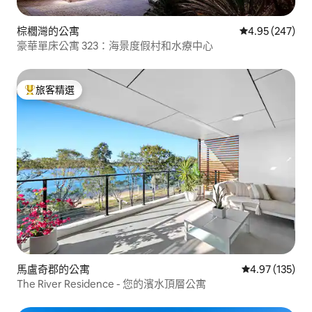
棕櫚灣的公寓
從 247 則評價
4.95 (247)
豪華單床公寓 323：海景度假村和水療中心
旅客精選
旅客精選榜首
馬盧奇郡的公寓
從 135 則評價
4.97 (135)
The River Residence - 您的濱水頂層公寓