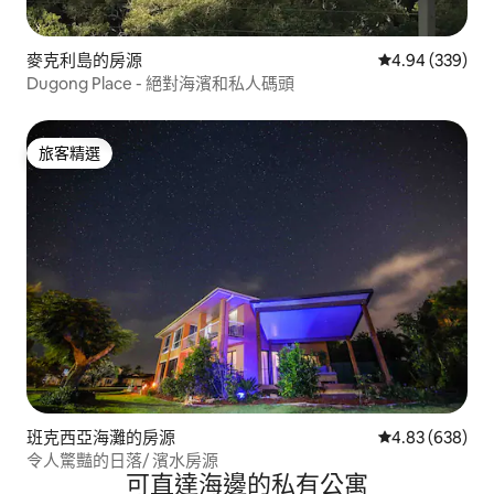
麥克利島的房源
從 339 則評價
4.94 (339)
Dugong Place - 絕對海濱和私人碼頭
旅客精選
旅客精選
班克西亞海灘的房源
從 638 則評價
4.83 (638)
令人驚豔的日落/ 濱水房源
可直達海邊的私有公寓