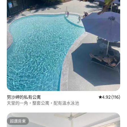
努沙岬的私有公寓
從 116 則評價
4.92 (116)
天堂的一角，整套公寓，配有溫水泳池
超讚房東
超讚房東