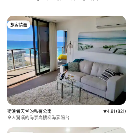
旅客精選
旅客精選
衝浪者天堂的私有公寓
從 821 則評價
4.81 (821)
令人驚嘆的海景高樓梯海灘陽台