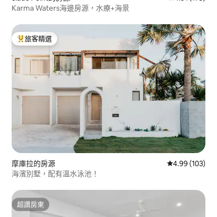
Karma Waters海邊房源，水療+海景
旅客精選
旅客精選榜首
摩庫拉的房源
從 103 則評價
4.99 (103)
海濱別墅，配有溫水泳池！
超讚房東
超讚房東