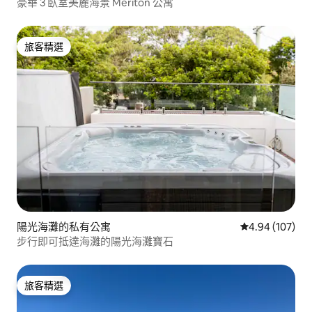
豪華 3 臥室美麗海景 Meriton 公寓
旅客精選
旅客精選
陽光海灘的私有公寓
從 107 則評價
4.94 (107)
步行即可抵達海灘的陽光海灘寶石
旅客精選
旅客精選