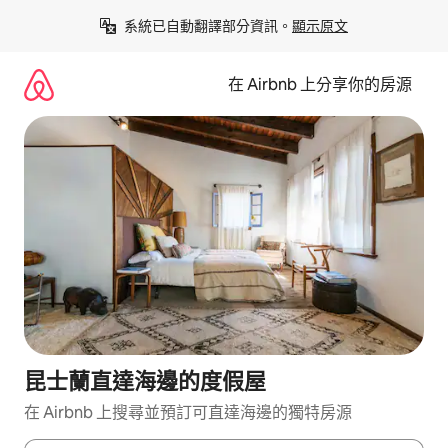
略
系統已自動翻譯部分資訊。
顯示原文
過
以
前
在 Airbnb 上分享你的房源
往
內
容
昆士蘭直達海邊的度假屋
在 Airbnb 上搜尋並預訂可直達海邊的獨特房源