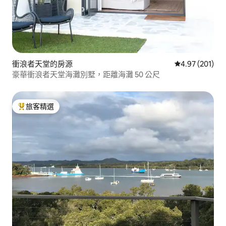
衝浪者天堂的房源
從 201 則評價
4.97 (201)
豪華衝浪者天堂海灘別墅，距離海灘 50 公尺
旅客精選
旅客精選榜首