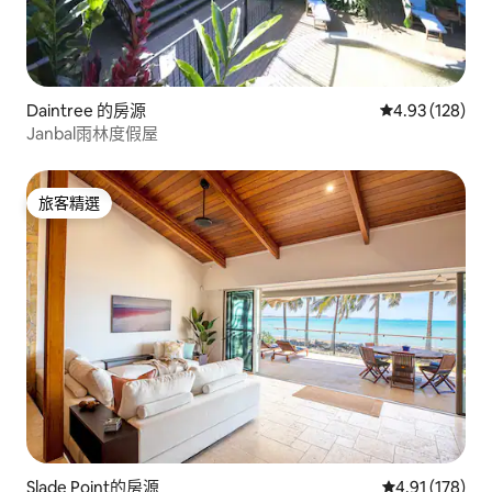
Daintree 的房源
從 128 則評價
4.93 (128)
Janbal雨林度假屋
旅客精選
旅客精選
Slade Point的房源
從 178 則評價
4.91 (178)