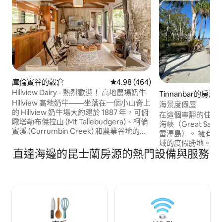
庫倫賓谷的穀倉
從 464 則評價中獲得 4.98 的平
4.98 (464)
Hillview Dairy - 熱烈歡迎！ 高地農場奶牛
Tinnanbar的房源
Hillview 高地奶牛——坐落在一個小山脊上
海景度假屋
的 Hillview 奶牛場大約建於 1887 年，可俯
在這個寧靜的住處
瞰塔勒布傑拉山 (Mt Tallebudgera)、柯倫
海峽（Great Sandy 
賓溪 (Currumbin Creek) 和農業谷地的壯
雷澤島）。 擁有絕美的白色沙灘和清澈水
麗景色。 🐮 每日照顧奶牛和🐴 下午 4 點
域的度假勝地。 在低潮時漫步穿越沙灘，
餵馬。 🐓 雞 🐶 農場犬 🧑‍🌾 可從我們的果
直達海邊的昆士蘭房源的熱門設備與服務
在平靜的水域中游
園中採摘新鮮水果 STR GCCC
舟。 釣魚非常好
PCA/2023/228 一百多年來，Old Dairy
和烤肉區域。城裡沒
Bales一直是壯麗的黃金海岸腹地繁華的乳
抵達錫罐灣（ Tin C
品農場的一部分。 四周都是廣大的農田。
可以餵海豚並享受
自備床單。