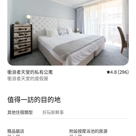
衝浪者天堂的私有公寓
從 296 則評
4.8 (296)
衝浪者天堂的度假屋
值得一訪的目的地
其他住宿類型
好玩新鮮事
精品飯店
附設按摩浴池的房源