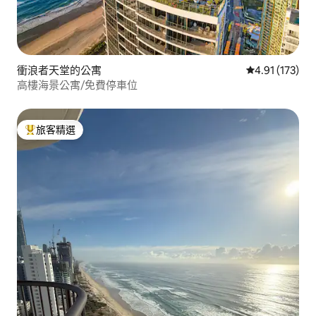
衝浪者天堂的公寓
從 173 則評價
4.91 (173)
高樓海景公寓/免費停車位
旅客精選
旅客精選榜首