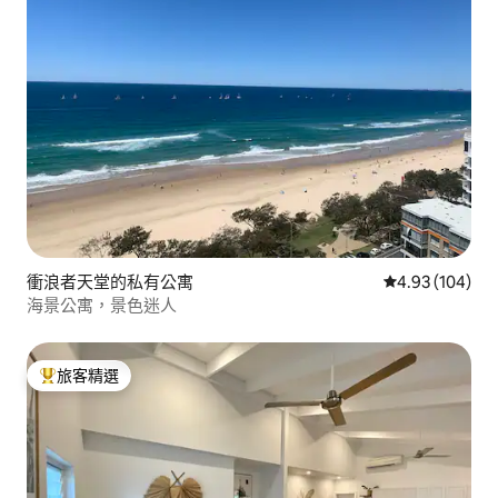
衝浪者天堂的私有公寓
從 104 則評價
4.93 (104)
海景公寓，景色迷人
旅客精選
旅客精選榜首