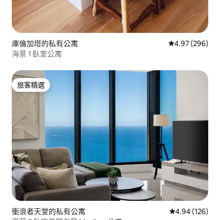
庫倫加塔的私有公寓
從 296 則評價
4.97 (296)
海景 1 臥室公寓
旅客精選
旅客精選
衝浪者天堂的私有公寓
從 126 則評價
4.94 (126)