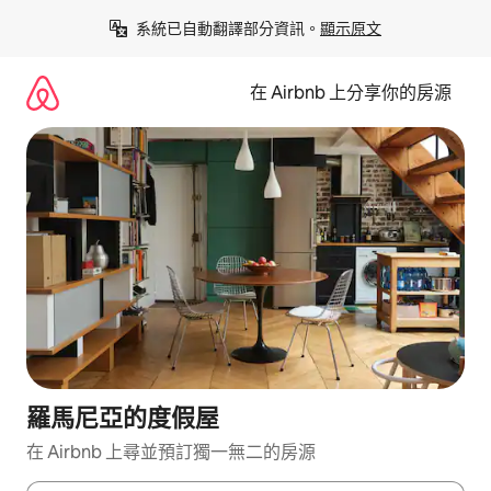
略
系統已自動翻譯部分資訊。
顯示原文
過
以
前
在 Airbnb 上分享你的房源
往
內
容
羅馬尼亞的度假屋
在 Airbnb 上尋並預訂獨一無二的房源