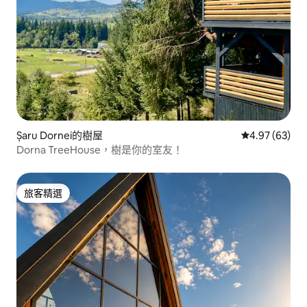
Șaru Dornei的樹屋
從 63 則評價
4.97 (63)
Dorna TreeHouse，樹是你的室友！
旅客精選
旅客精選