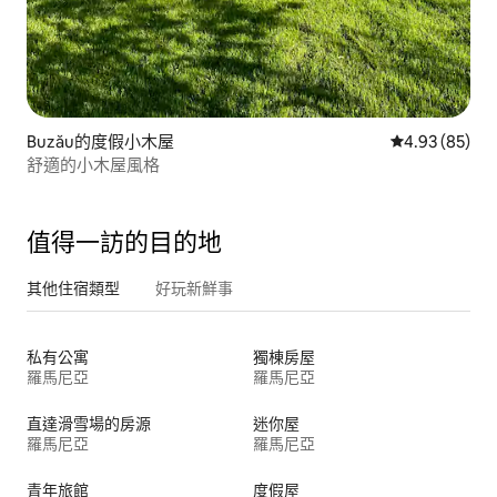
Buzău的度假小木屋
從 85 則評價
4.93 (85)
舒適的小木屋風格
值得一訪的目的地
其他住宿類型
好玩新鮮事
私有公寓
獨棟房屋
羅馬尼亞
羅馬尼亞
直達滑雪場的房源
迷你屋
羅馬尼亞
羅馬尼亞
青年旅館
度假屋