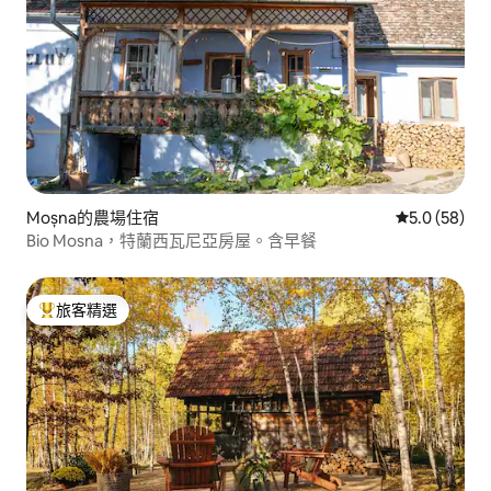
Moșna的農場住宿
從 58 則評
5.0 (58)
Bio Mosna，特蘭西瓦尼亞房屋。含早餐
旅客精選
旅客精選榜首