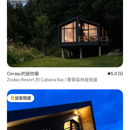
超讚房東
Cerașu的迷你屋
從 5 則評價
5.0 (5)
Zodiac Resort 的 Cabana Rac | 奢華森林度假屋
旅客精選
旅客精選榜首