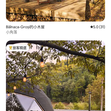
Bălnaca-Groși的小木屋
從 31 則評
5.0 (31)
小角落
旅客精選
旅客精選榜首