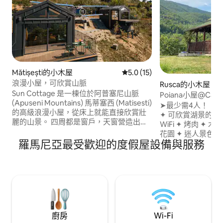
Mătișești的小木屋
從 15 則評價中獲得 5.0 的平
5.0 (15)
浪漫小屋，可欣賞山脈
Rusca的小木屋
Sun Cottage 是一棟位於阿普塞尼山脈
Poiana小屋@Caban
(Apuseni Mountains) 馬蒂塞西 (Matisesti)
➤最少需4人！！！ 鄉村風格的舒適小木
的高級浪漫小屋，從床上就能直接欣賞壯
✦ 可欣賞湖景的露臺 
麗的山景。 四周都是窗戶，天窗營造出獨
WiFi ✦ 烤肉 ✦ 
特的體驗，可以欣賞日出和星空。 完全的
花園 ✦ 迷人景色 ✦ 野生動
隱私、寧靜和純粹的大自然——非常適合
羅馬尼亞最受歡迎的度假屋設備與服務
對 ➤喀爾巴阡山西南部的絕美地區 ➤房源
在山上度過浪漫的週末。 院子裡有一架真
內有小鹿；周圍有
正的飛機，這是阿普塞尼山脈 (Apuseni
➤「冷河」和一個美
Mountains) 獨特住宿概念的一部分。 旅遊
公尺 ➤僻靜的位置
分類：由企業和旅遊部頒發的第 46287 號
➤Insta*gram和F
證書。
@carpathianbeaut
廚房
Wi-Fi