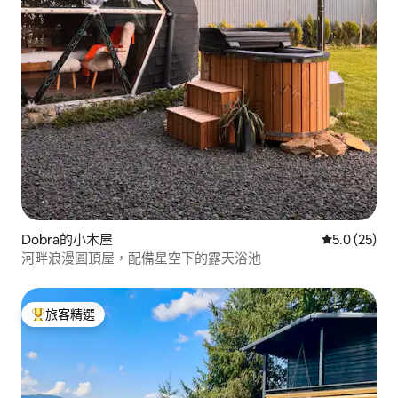
Dobra的小木屋
從 25 則評
5.0 (25)
河畔浪漫圓頂屋，配備星空下的露天浴池
旅客精選
旅客精選榜首