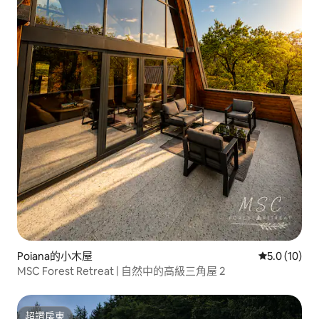
Poiana的小木屋
從 10 則評
5.0 (10)
MSC Forest Retreat | 自然中的高級三角屋 2
超讚房東