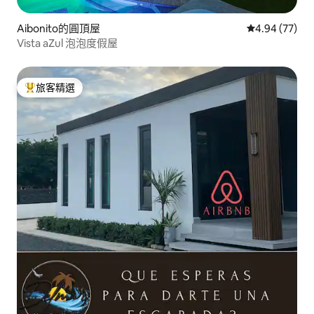
Aibonito的圓頂屋
從 77 則評價
4.94 (77)
Vista aZul 泡泡度假屋
旅客精選
旅客精選榜首