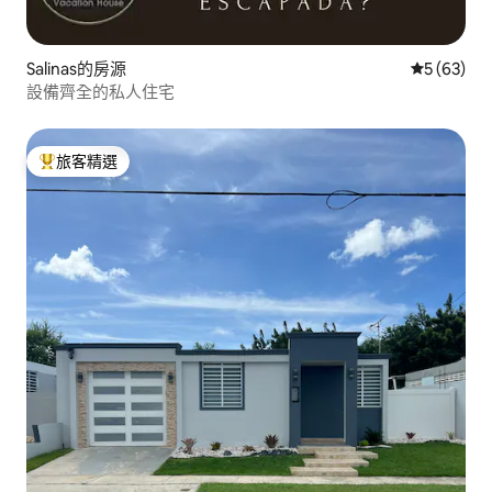
Salinas的房源
從 63 則
5 (63)
設備齊全的私人住宅
旅客精選
旅客精選榜首