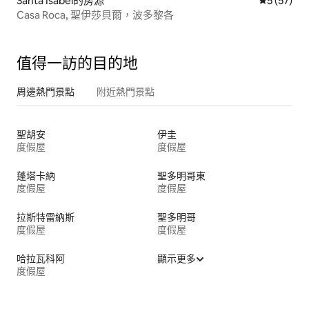
Santa Isabel的房源
從 57 則
5 (57)
Casa Roca, 聖伊莎貝爾，波多黎各
值得一訪的目的地
周邊熱門景點
附近熱門景點
聖胡安
伊圭
度假屋
度假屋
蓬塔卡納
聖多明哥東
度假屋
度假屋
拉斯特雷納斯
聖多明哥
度假屋
度假屋
哈拉瓦科阿
顯示更多
度假屋