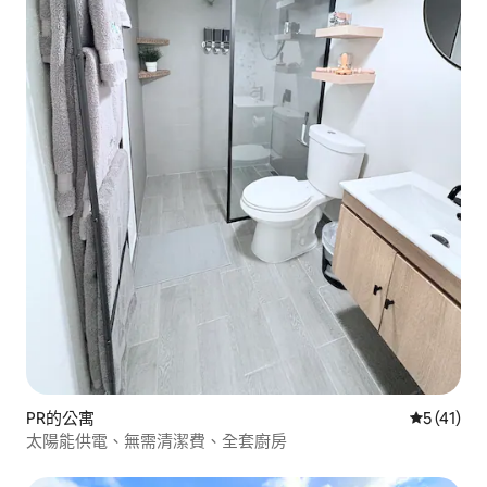
PR的公寓
從 41 則
5 (41)
太陽能供電、無需清潔費、全套廚房