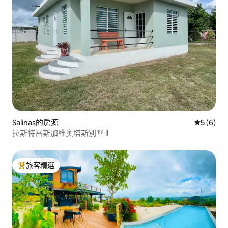
Salinas的房源
從 6 則
5 (6)
拉斯特雷斯加維奧塔斯別墅 ll
旅客精選
旅客精選榜首