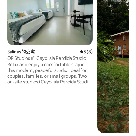
Salinas的公寓
從 8 則評價中獲得 5 的平均
5 (8)
OP Studios 的 Cayo Isla Perdida Studio
Relax and enjoy a comfortable stay in
this modern, peaceful studio. Ideal for
couples, families, or small groups. Two
on-site studios (Cayo Isla Perdida Studio
and Cayo Matias Studio) sleep up to 4
guests each and can be booked
together for up to 8 guests. Please
check my other Airbnb listings for
availability. Hosted by OP Studios, a
locally inspired boutique stay focused on
comfort and peaceful stays.