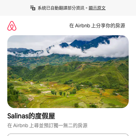
略
系統已自動翻譯部分資訊。
顯示原文
過
以
前
在 Airbnb 上分享你的房源
往
內
容
Salinas的度假屋
在 Airbnb 上尋並預訂獨一無二的房源