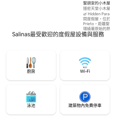
聖胡安的小木屋
隱密天堂小木屋 |
🌿 Hidden Para
間度假屋，位於Baya
Prieto，距離聖
環繞著原始的熱帶
Salinas最受歡迎的度假屋設備與服務
池，提供精緻的大
人驚嘆的Charco 
未受污染的荒野相
和充電的私人度假勝
侶、大自然愛好者
比海的波多黎各尋
🌿✨
廚房
Wi-Fi
泳池
建築物內免費停車