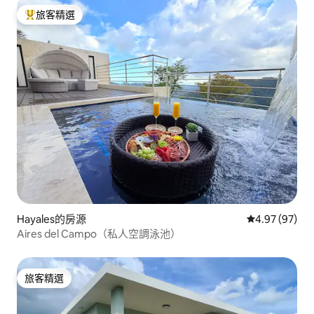
旅客精選
旅客精選榜首
Hayales的房源
從 97 則評價
4.97 (97)
Aires del Campo（私人空調泳池）
旅客精選
旅客精選