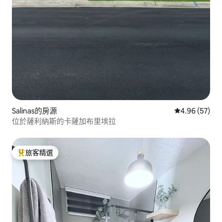
Salinas的房源
從 57 則評價
4.96 (57)
位於薩利納斯的卡薩加布里埃拉
旅客精選
旅客精選榜首