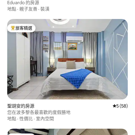
Eduardo 的房源
地點
·
親子友善
·
裝潢
旅客精選
旅客精選榜首
聖胡安的房源
從 58 則
5 (58)
您在波多黎各最喜歡的度假勝地
地點
·
性價比
·
室內空間