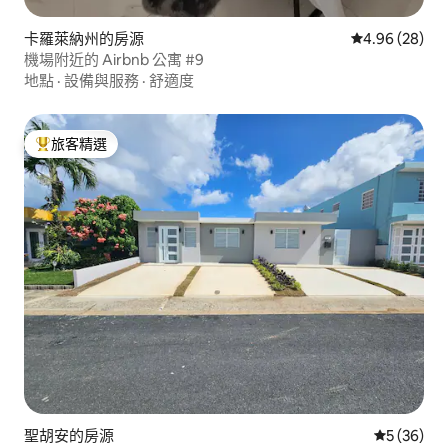
卡羅萊納州的房源
從 28 則評價
4.96 (28)
機場附近的 Airbnb 公寓 #9
地點
·
設備與服務
·
舒適度
旅客精選
旅客精選榜首
聖胡安的房源
從 36 則
5 (36)