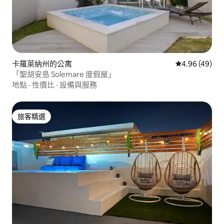
卡羅萊納州的公寓
從 49 則評價
4.96 (49)
「聖胡安島 Solemare 度假屋」
地點
·
性價比
·
設備與服務
旅客精選
旅客精選