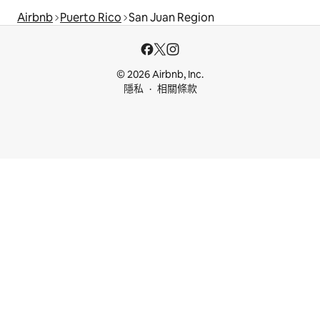
Airbnb
Puerto Rico
San Juan Region
© 2026 Airbnb, Inc.
隱私
相關條款