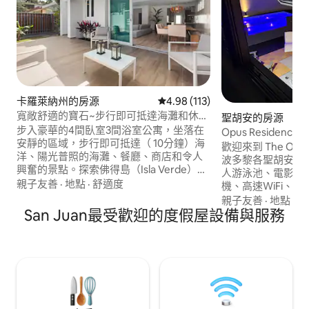
卡羅萊納州的房源
從 113 則評價中獲得 4.98 的平
4.98 (113)
寬敞舒適的寶石~步行即可抵達海灘和休息
聖胡安的房源
~ Pkgs
步入豪華的4間臥室3間浴室公寓，坐落在
Opus Reside
安靜的區域，步行即可抵達（ 10分鐘）海
歡迎來到 The Opu
洋、陽光普照的海灘、餐廳、商店和令人
波多黎各聖胡安的
興奮的景點。探索佛得島（Isla Verde），
人游泳池、電影院
或在附近的海灘上沐浴波多黎各的陽光。
親子友善
·
地點
·
舒適度
機、高速WiFi、
現代設計和豐富的設備與服務清單會讓您
和停車位。 包括一
親子友善
·
地點
·
步
驚嘆不已。 ✔ 3間套房，配有獨立浴室，
San Juan最受歡迎的度假屋設備與服務
400加侖的緊急備
加上1間房間。 ✔ 開放式設計客廳 ✔ 全套
可供 8 位房客入
廚房 ✔ 智慧電視 ✔ 高速 Wi-Fi ✔ 洗衣機／
店、餐廳和夜生活地點
烘衣機 ✔ 海灘配件 ✔ 免費街頭停車
設計，舒適方便，
得無憂無慮。