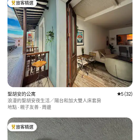
旅客精選
旅客精選榜首
聖胡安的公寓
從 32 則
5 (32)
浪漫的聖胡安夜生活／陽台和加大雙人床套房
地點
·
親子友善
·
周邊
旅客精選
旅客精選榜首