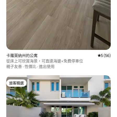
卡羅萊納州的公寓
從 56 則
5 (56)
從床上可欣賞海景，可直達海邊+免費停車位
親子友善
·
性價比
·
進出使用
旅客精選
旅客精選