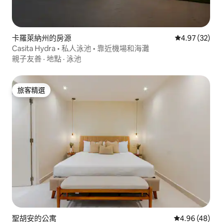
卡羅萊納州的房源
從 32 則評價
4.97 (32)
Casita Hydra • 私人泳池 • 靠近機場和海灘
親子友善
·
地點
·
泳池
旅客精選
旅客精選
聖胡安的公寓
從 48 則評價
4.96 (48)