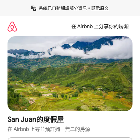
略
系統已自動翻譯部分資訊。
顯示原文
過
以
前
在 Airbnb 上分享你的房源
往
內
容
San Juan的度假屋
在 Airbnb 上尋並預訂獨一無二的房源