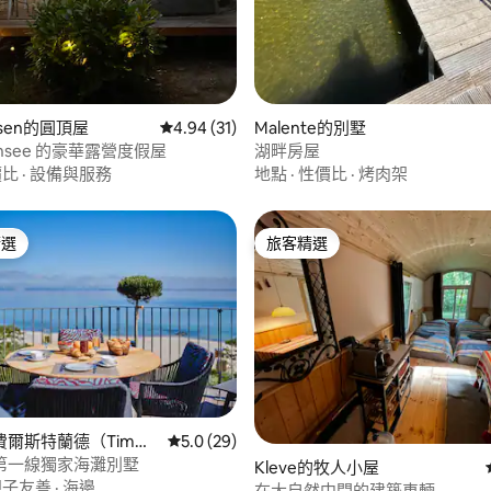
ersen的圓頂屋
從 31 則評價中獲得 4.94 的平均評分（滿分 5
4.94 (31)
Malente的別墅
ensee 的豪華露營度假屋
湖畔房屋
價比
·
設備與服務
地點
·
性價比
·
烤肉架
精選
旅客精選
榜首
旅客精選
97 的平均評分（滿分 5 分）
費爾斯特蘭德（Timm
從 29 則評價中獲得 5.0 的平均評分（滿分 5
5.0 (29)
r Strand）的度假屋
第一線獨家海灘別墅
Kleve的牧人小屋
親子友善
·
海邊
在大自然中間的建築車輛