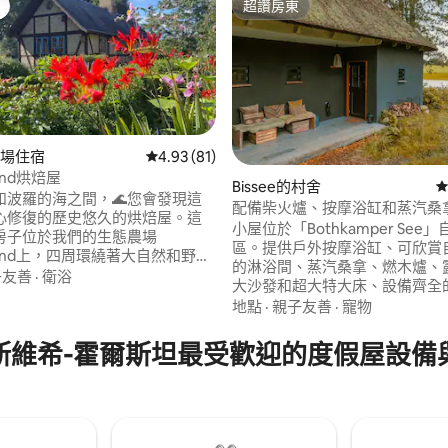
超讚房東
超讚房東
農場住宿
從 81 則評價中獲得 4.93 的平均評分（滿分 5
4.93 (81)
Land烘焙屋
96 的平均評分（滿分 5 分）
Bissee的村舍
從
和波羅的海之間，🌊您會發現這
配備柴火爐、按摩浴缸和蒸汽桑
心修復的歷史悠久的烘焙屋。這
小木屋
小屋位於「Bothkamper See
房子位於我們的生態農場
區。提供戶外按摩浴缸、可欣賞
aLand上，四周環繞著大自然和野生
的淋浴間、蒸汽桑拿、燃木爐、
 地理位置優越，是石勒蘇益格-荷
子友善
·
衛浴
大沙發和超大特大床、設備齊全
州中心地帶徒步旅行和騎自行車
製冰機、藍牙音響系統、唱片機、W
地點
·
親子友善
·
寵物
。最多可入住 5 人，適合情侶或
個燒烤區、自行車、家庭辦公室、
，享受寧靜與放鬆。 歡迎在入住
中心、私人電影院、巨大鞦韆、
斯維希-霍爾斯坦最受歡迎的度假屋設備
我們的YouTube頻道：
泳池、砍木機等。我們的餐廳「H
nd 😊
Bissee」提供地區美食和早餐（步
鐘）。