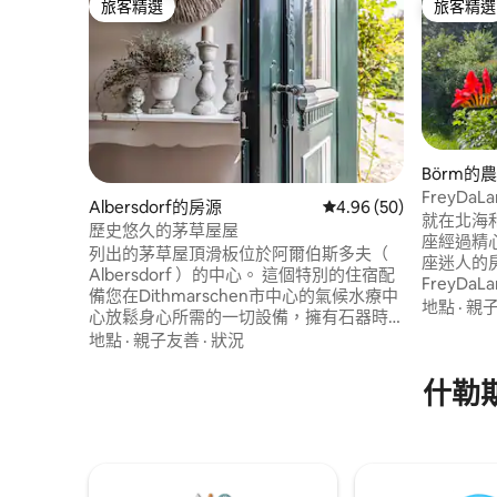
旅客精選
旅客精選
旅客精選
旅客精選
Börm的
FreyDa
Albersdorf的房源
從 50 則評價中獲得 4.
4.96 (50)
就在北海
歷史悠久的茅草屋屋
座經過精
列出的茅草屋頂滑板位於阿爾伯斯多夫（
座迷人的
Albersdorf ）的中心。 這個特別的住宿配
FreyD
備您在Dithmarschen市中心的氣候水療中
動物。 
地點
·
親
心放鬆身心所需的一切設備，擁有石器時
爾斯泰因
代公園。 房子有約140平方公尺的起居空間
地點
·
親子友善
·
狀況
的理想基地
和古董壁爐，可供房客自己使用。 從這裡
全家入住
出發，您可以乘坐許多短途旅行前往北海
什勒
前隨時查看
（開車20分鐘即可抵達梅爾多夫的Büsum
FreyDaLa
30和Speichererkoog ，... ）。