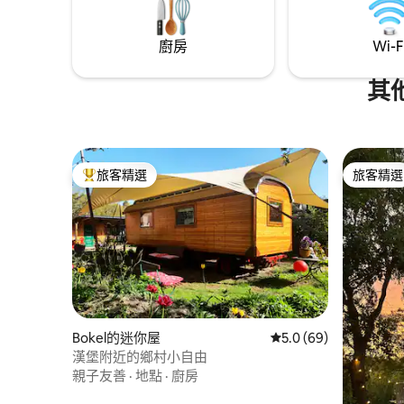
廚房
Wi-F
其
旅客精選
旅客精選
旅客精選榜首
旅客精選
Bokel的迷你屋
從 69 則評價中獲得 5
5.0 (69)
漢堡附近的鄉村小自由
親子友善
·
地點
·
廚房