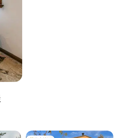
屋
Fahrdo