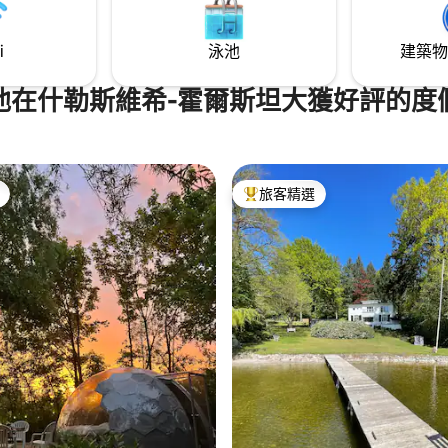
i
泳池
建築物
他在什勒斯維希-霍爾斯坦大獲好評的度
旅客精選
旅客精選榜首
.0 的平均評分（滿分 5 分）