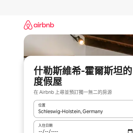
略
過
以
前
往
內
容
什勒斯維希-霍爾斯坦的
度假屋
在 Airbnb 上尋並預訂獨一無二的房源
位置
如有搜尋結果，瀏覽內容時請使用上下箭頭，或輕
入住日期