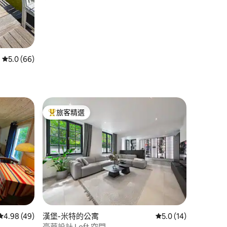
 分）
從 66 則評價中獲得 5.0 的平均評分（滿分 5 分）
5.0 (66)
旅客精選
旅客精選榜首
 分）
從 49 則評價中獲得 4.98 的平均評分（滿分 5 分）
4.98 (49)
漢堡-米特的公寓
從 14 則評價中獲得 
5.0 (14)
豪華設計 Loft 空間