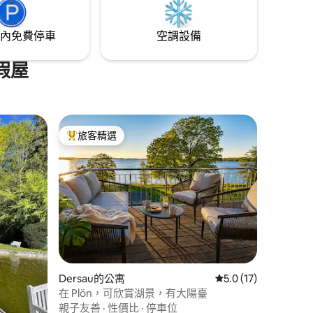
內免費停車
空調設備
假屋
旅客精選
旅客精選榜首
Dersau的公寓
從 17 則評價中獲得 
5.0 (17)
在 Plön，可欣賞湖景，有大陽臺
親子友善
·
性價比
·
停車位