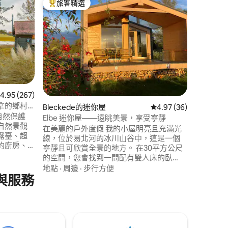
旅客精選
旅客
旅客精選榜首
旅客精
Schleibu
在Schle
公寓享受
息。 步行即可抵達Schlei、Haddebyer
Noor和Vi
位於Sch
親子友善
放鬆身心，放慢
單、毛巾
 分）
需支付額
 267 則評價中獲得 4.95 的平均評分（滿分 5 分）
4.95 (267)
拿的鄉村
Bleckede的迷你屋
從 36 則評價中獲得 4
4.97 (36)
」自然保護
Elbe 迷你屋——遠眺美景，享受寧靜
自然景觀
在美麗的戶外度假 我的小屋明亮且充滿光
露臺、超
線，位於易北河的冰川山谷中，這是一個
的廚房、
寧靜且可欣賞全景的地方。 在30平方公尺
i-Fi、2
的空間，您會找到一間配有雙人床的臥
2 個水療
室、一間配有淋浴的現代化衛浴和一間配
地點
·
周邊
·
步行方便
壁爐、游
與服務
有廚房的開放式起居空間。 從露臺和落地
of
窗看出去，可以遠眺田野，還能看到鹿、
行 5 分
野兔和鶴。 壁爐在寒冷的日子營造氛圍，
紅外線暖氣提供舒適性。 非常適合放慢生
活步調。