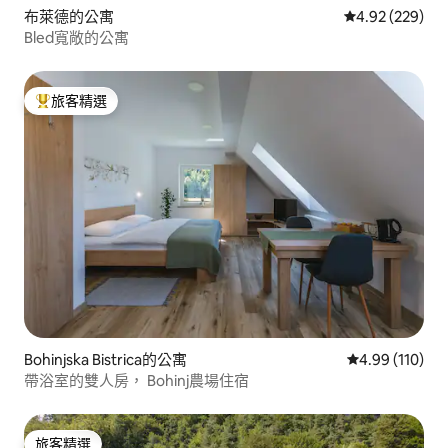
布萊德的公寓
從 229 則評價
4.92 (229)
Bled寬敞的公寓
旅客精選
旅客精選榜首
Bohinjska Bistrica的公寓
從 110 則評價
4.99 (110)
帶浴室的雙人房， Bohinj農場住宿
旅客精選