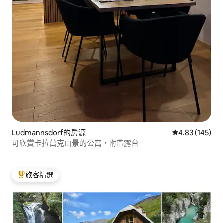
Ludmannsdorf的房源
從 145 則評價
4.83 (145)
可欣賞卡拉萬克山景的公寓，附帶露台
旅客精選
旅客精選榜首