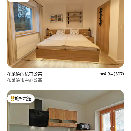
旅客精選
布萊德的私有公寓
從 307 則評價
4.94 (307)
布萊德市中心公寓
旅客精選
旅客精選榜首