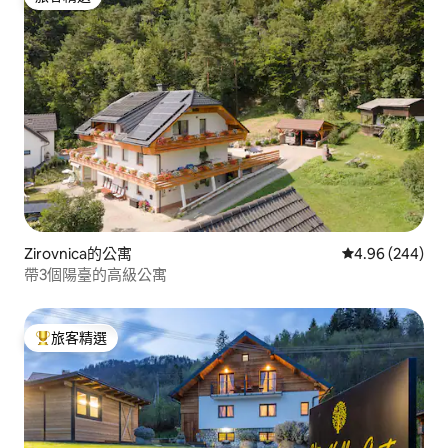
旅客精選
Zirovnica的公寓
從 244 則評價
4.96 (244)
帶3個陽臺的高級公寓
旅客精選
旅客精選榜首