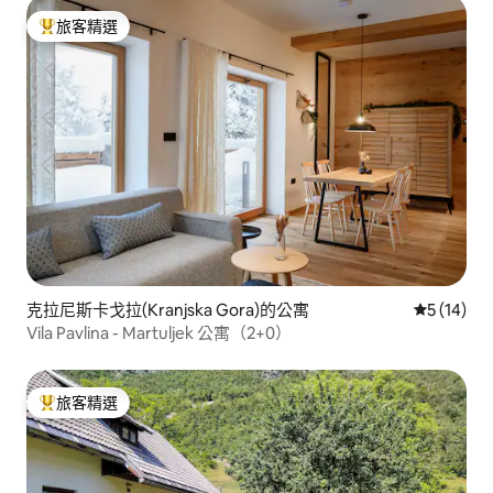
旅客精選
旅客精選榜首
克拉尼斯卡戈拉(Kranjska Gora)的公寓
從 14 則
5 (14)
Vila Pavlina - Martuljek 公寓（2+0）
旅客精選
旅客精選榜首