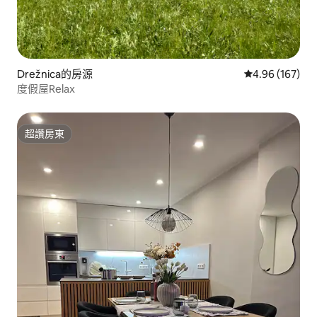
Drežnica的房源
從 167 則評價
4.96 (167)
度假屋Relax
超讚房東
超讚房東