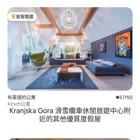
旅客精選
旅客精選榜首
布萊德的公寓
從 110 則
5 (110)
Kirsch公寓
Kranjska Gora 滑雪纜車休閒旅遊中心附
近的其他優質度假屋