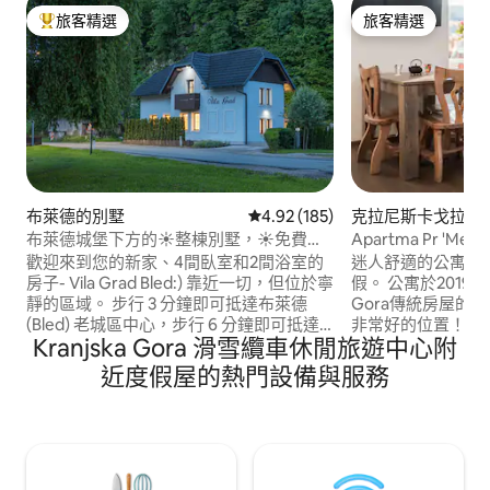
旅客精選
旅客精選
旅客精選榜首
旅客精選
布萊德的別墅
從 185 則評價中獲得 4.92 的平
4.92 (185)
克拉尼斯卡戈拉(Kran
a)的公寓
布萊德城堡下方的☀整棟別墅，☀免費自
Apartma Pr '
行車和桑拿
庭入住
歡迎來到您的新家、4間臥室和2間浴室的
迷人舒適的公寓，
房子- Vila Grad Bled:) 靠近一切，但位於寧
假。 公寓於2019年
靜的區域。 步行 3 分鐘即可抵達布萊德
Gora傳統房屋的一
(Bled) 老城區中心，步行 6 分鐘即可抵達
非常好的位置！！安靜
Kranjska Gora 滑雪纜車休閒旅遊中心附
布萊德湖 (Lake Bled)，步行幾分鐘即可抵
Gora鎮的中心：
達布萊德城堡 (Bled Castle)。 提供一些免
央廣場、市場、咖啡
近度假屋的熱門設備與服務
費自行車，可以更快、更愉快地前往布萊
鐘即可抵達滑雪場和
德 (Bled) 的熱門景點 :)（自行車不是新
的） 房子前面有 3 個停車位。 就在馬路對
面，有一個大型兒童遊樂場，您可以在房
子裡觀看他們:)