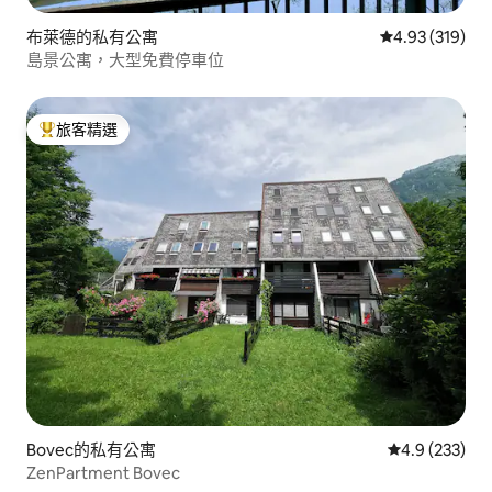
布萊德的私有公寓
從 319 則評價
4.93 (319)
島景公寓，大型免費停車位
旅客精選
旅客精選榜首
Bovec的私有公寓
從 233 則評
4.9 (233)
ZenPartment Bovec