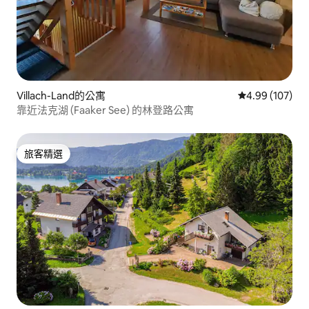
Villach-Land的公寓
從 107 則評價
4.99 (107)
靠近法克湖 (Faaker See) 的林登路公寓
旅客精選
旅客精選