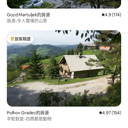
Gozd Martuljek的房源
從 174 則評
4.9 (174)
房源-令人驚嘆的山景
旅客精選
旅客精選榜首
Polhov Gradec的房源
從 154 則評價
4.97 (154)
羊駝穀倉-四周都是動物