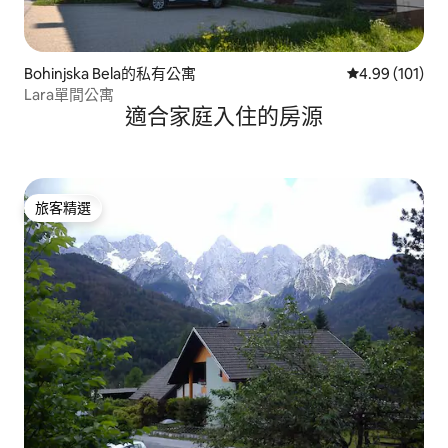
Bohinjska Bela的私有公寓
從 101 則評價
4.99 (101)
Lara單間公寓
適合家庭入住的房源
旅客精選
旅客精選