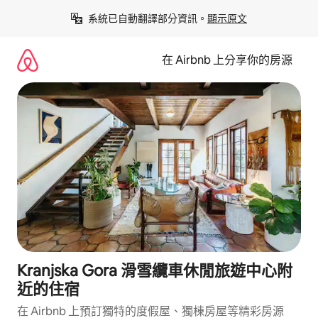
略
系統已自動翻譯部分資訊。
顯示原文
過
以
前
在 Airbnb 上分享你的房源
往
內
容
Kranjska Gora 滑雪纜車休閒旅遊中心附
近的住宿
在 Airbnb 上預訂獨特的度假屋、獨棟房屋等精彩房源