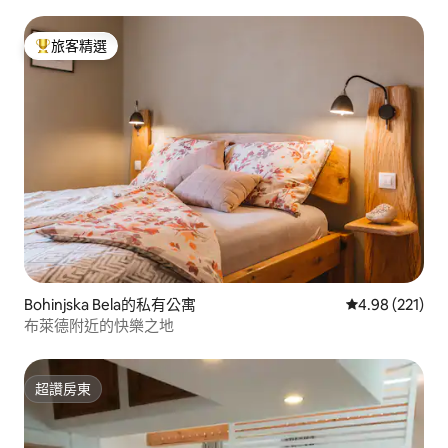
旅客精選
旅客精選榜首
Bohinjska Bela的私有公寓
從 221 則評價
4.98 (221)
布萊德附近的快樂之地
超讚房東
超讚房東