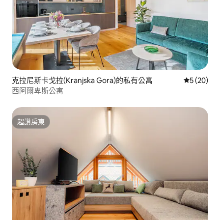
克拉尼斯卡戈拉(Kranjska Gora)的私有公寓
從 20 則
5 (20)
西阿爾卑斯公寓
超讚房東
超讚房東