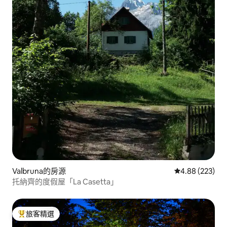
Valbruna的房源
從 223 則評價
4.88 (223)
托納齊的度假屋「La Casetta」
旅客精選
旅客精選榜首