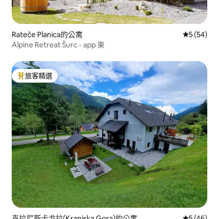
Rateče Planica的公寓
從 54 則
5 (54)
Alpine Retreat Šurc - app 東
旅客精選
旅客精選榜首
克拉尼斯卡戈拉(Kranjska Gora)的公寓
從 46 則
5 (46)