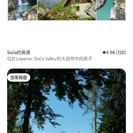
Soča的房源
從 120 則評價
4.96 (120)
位於Lepena- Soča Valley的大自然中的房子
旅客精選
旅客精選