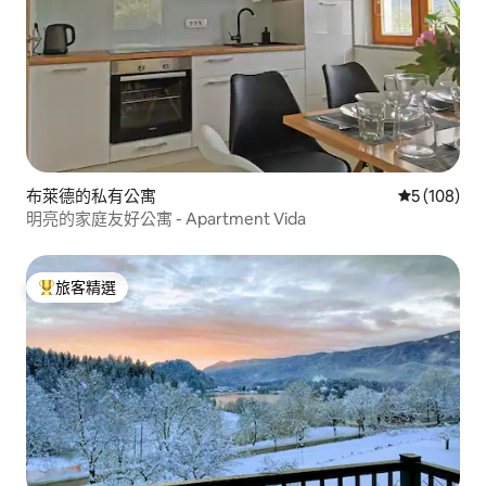
布萊德的私有公寓
從 108 則
5 (108)
明亮的家庭友好公寓 - Apartment Vida
旅客精選
旅客精選榜首