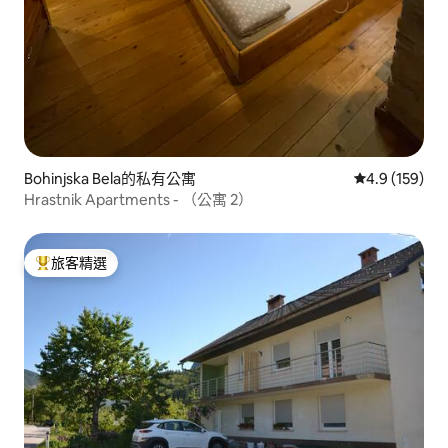
Bohinjska Bela的私有公寓
從 159 則評
4.9 (159)
Hrastnik Apartments - （公寓 2）
旅客精選
旅客精選榜首