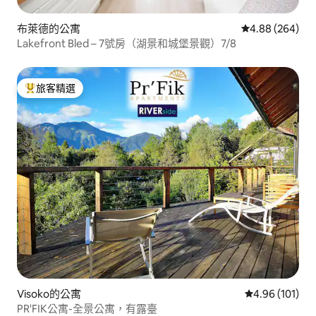
布萊德的公寓
從 264 則評價
4.88 (264)
Lakefront Bled – 7號房（湖景和城堡景觀）7/8
旅客精選
旅客精選榜首
Visoko的公寓
從 101 則評價
4.96 (101)
PR'FIK公寓-全景公寓，有露臺