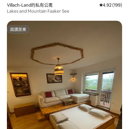
Villach-Land的私有公寓
從 199 則評價
4.92 (199)
Lakes and Mountain Faaker See
超讚房東
超讚房東