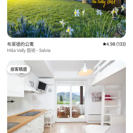
布萊德的公寓
從 133 則評價
4.98 (133)
Hiša Vally 藝術 - Salvia
旅客精選
旅客精選