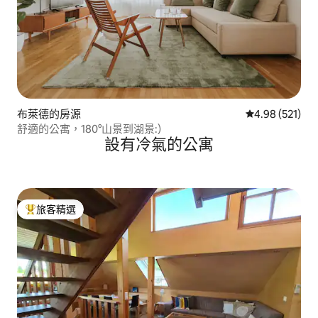
布萊德的房源
從 521 則評價
4.98 (521)
舒適的公寓，180°山景到湖景:)
設有冷氣的公寓
旅客精選
旅客精選榜首