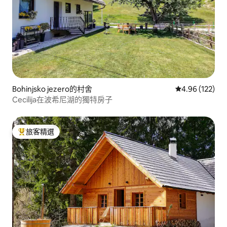
Bohinjsko jezero的村舍
從 122 則評價
4.96 (122)
Cecilija在波希尼湖的獨特房子
旅客精選
旅客精選榜首