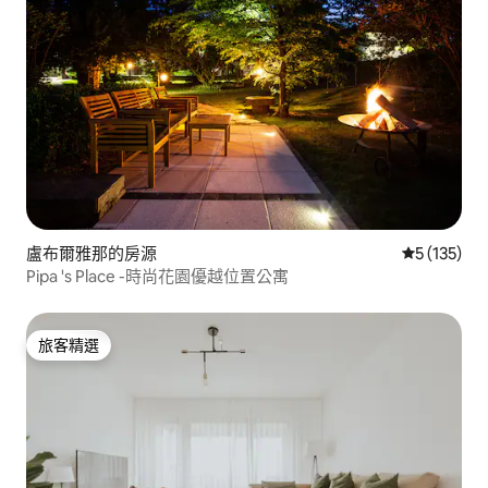
盧布爾雅那的房源
從 135 則
5 (135)
Pipa 's Place -時尚花園優越位置公寓
旅客精選
旅客精選