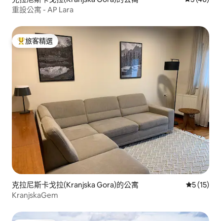
重設公寓 - AP Lara
旅客精選
旅客精選榜首
克拉尼斯卡戈拉(Kranjska Gora)的公寓
從 15 則
5 (15)
KranjskaGem