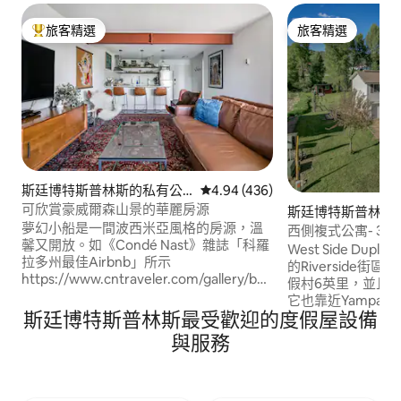
旅客精選
旅客精選
旅客精選榜首
旅客精選
斯廷博特斯普林斯的私有公
從 436 則評價中獲得 4.94 的平
4.94 (436)
寓
可欣賞豪威爾森山景的華麗房源
斯廷博特斯普林斯
夢幻小船是一間波西米亞風格的房源，溫
西側複式公寓- 3 
馨又開放。如《Condé Nast》雜誌「科羅
善
West Side Duple
拉多州最佳Airbnb」所示
的Riverside街區
https://www.cntraveler.com/gallery/best-
假村6英里，並且在
airbnbs-in-colorado 不拘一格的裝飾，大
它也靠近Yampa
膽的藝術品和現代化的裝置，私人露臺上
斯廷博特斯普林斯最受歡迎的度假屋設備
中心。Yampa River 
有瓦斯烤架，位置優越，靠近蒸汽泉市中
里。 Steamboat
與服務
心。獨立臥室配有一張加大雙人床，沙發
鎮」，並且自豪地
配有一張舒適的雙人拉出式床墊。 我們的
廣闊的山地自行車
房源在您抵達前已經過專業清潔和消毒，
人驚嘆的洛磯山脈
確保您在入住期間享有最佳的舒適和安