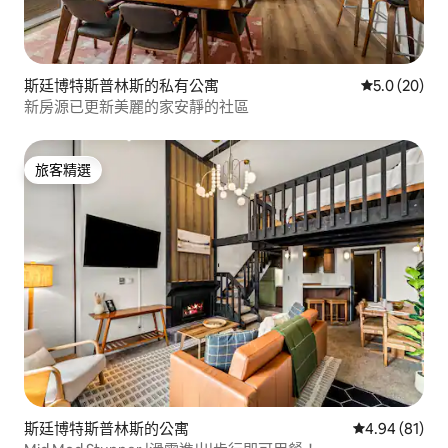
斯廷博特斯普林斯的私有公寓
從 20 則評
5.0 (20)
新房源已更新美麗的家安靜的社區
旅客精選
旅客精選
斯廷博特斯普林斯的公寓
從 81 則評價
4.94 (81)