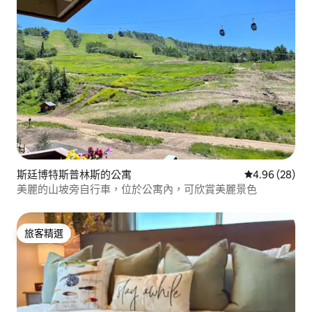
斯廷博特斯普林斯的公寓
從 28 則評價
4.96 (28)
美麗的山坡旁自行車，位於公寓內，可欣賞美麗景色
旅客精選
旅客精選