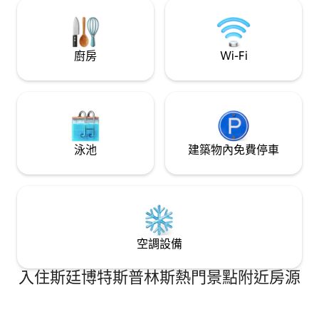
心的皮艇和管道。
全。 空間溫馨開放，配有加大雙人床和非
常舒適的拉出式沙發床。有線電視。甲板
上還有一個瓦斯烤架和一個全套廚房，配
備了烹飪所需的一切。請使用位於大樓正
廚房
Wi-Fi
門的滑雪儲物櫃。請勿將滑雪板或滑雪板
帶入房源，也請勿在公寓內穿著滑雪靴，
因為這會損壞地板。此外，請尊重我們的
鄰居:) 您可以使用我們的整套公寓。很抱
歉，由於HOA規定，房客不得使用壁爐。
公寓無法使用按摩浴池，但Steamboat
Springs溫泉就在路上，或著名的草莓溫泉
泳池
建築物內免費停車
約15-20分鐘車程。免費巴士會帶您前往度
假村，但您必須在鎮上或40號公路上轉乘
巴士。我們提供免費WiFi和智慧電視，因
此如果您需要，可以連接您的Netflix、
Hulu或Amazon帳戶。還包括有線電視。
房源位於一個安靜的位置，外面有一條免
費的黃色巴士線路，前往蒸汽泉市中心。
空調設備
在當地的溫泉中放鬆身心，冬天滑雪，夏
天享受河邊用餐。 免費的黃色巴士線路在
入住斯廷博特斯普林斯熱門景點附近房源
街對面。您必須轉乘藍色巴士線路前往滑
雪度假村。大樓停車場有兩個租戶停車
位。 存取巴士資訊的連結是： （網址隱