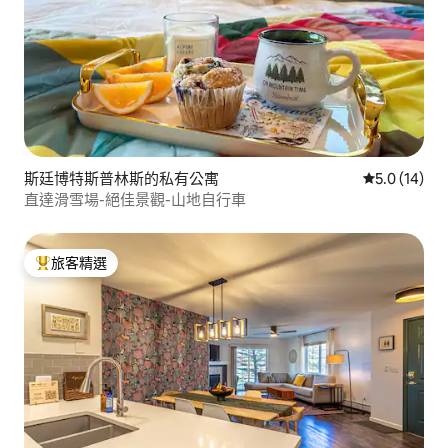
斯廷博特斯普林斯的私有公寓
從 14 則評
5.0 (14)
直達滑雪場-絕佳景觀-山地自行車
旅客精選
旅客精選榜首