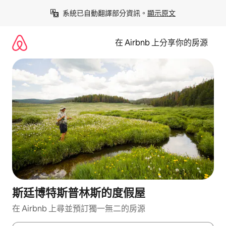
略
系統已自動翻譯部分資訊。
顯示原文
過
以
前
在 Airbnb 上分享你的房源
往
內
容
斯廷博特斯普林斯的度假屋
在 Airbnb 上尋並預訂獨一無二的房源