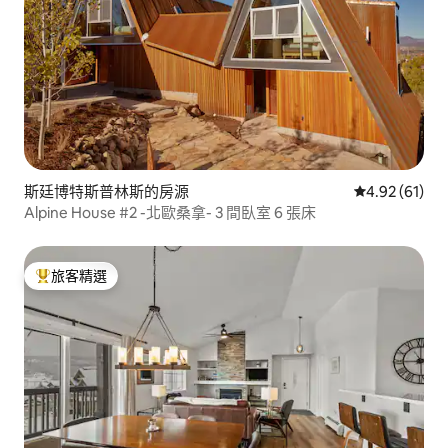
斯廷博特斯普林斯的房源
從 61 則評價
4.92 (61)
Alpine House #2 -北歐桑拿- 3 間臥室 6 張床
旅客精選
旅客精選榜首