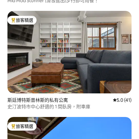
Mid Mod Stunner |滑雪進出|步行即可用餐！
旅客精選
旅客精選榜首
斯廷博特斯普林斯的私有公寓
從 41 則評
5.0 (41)
史汀波特市中心舒適的 1 間臥房，附車庫
旅客精選
旅客精選榜首