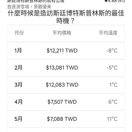
斯廷博特斯普林斯的私有公寓
從 41 則評價
4.88 (41)
直達滑雪場，景觀優美
什麼時候是造訪斯廷博特斯普林斯的最佳
時機？
月份
平均價格
平均溫度
1月
$12,211 TWD
-8°C
2月
$13,081 TWD
-5°C
3月
$12,083 TWD
1°C
4月
$7,507 TWD
6°C
5月
$7,088 TWD
11°C