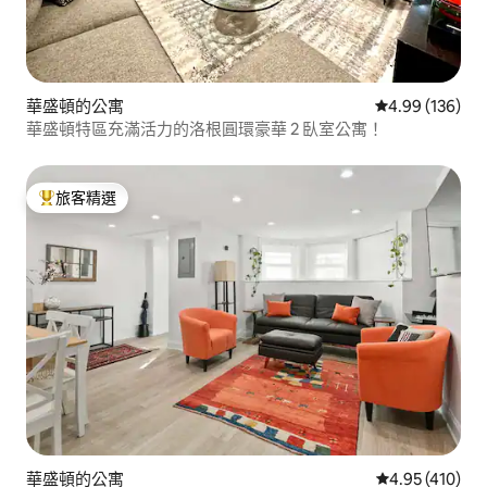
華盛頓的公寓
從 136 則評價
4.99 (136)
華盛頓特區充滿活力的洛根圓環豪華 2 臥室公寓！
旅客精選
旅客精選榜首
華盛頓的公寓
從 410 則評價
4.95 (410)