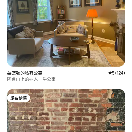
華盛頓的私有公寓
從 124 則
5 (124)
國會山上的迷人一房公寓
旅客精選
旅客精選