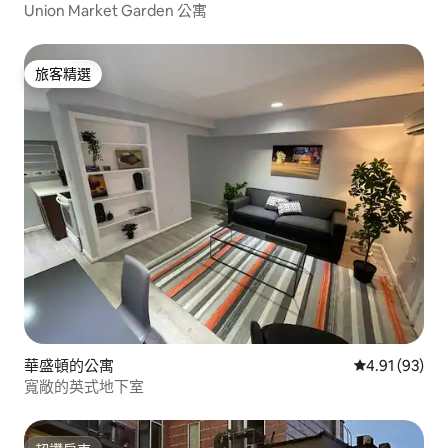
Union Market Garden 公寓
旅客精選
旅客精選
華盛頓的公寓
從 93 則評價
4.91 (93)
寬敞的英式地下室