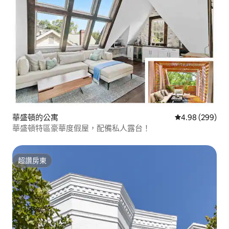
華盛頓的公寓
從 299 則評價
4.98 (299)
華盛頓特區豪華度假屋，配備私人露台！
超讚房東
超讚房東