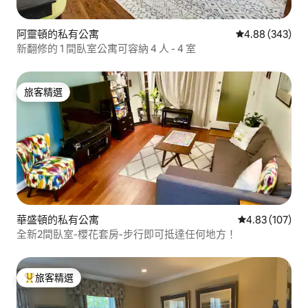
阿靈頓的私有公寓
從 343 則評價
4.88 (343)
新翻修的 1 間臥室公寓可容納 4 人 - 4 室
旅客精選
旅客精選
華盛頓的私有公寓
從 107 則評價
4.83 (107)
全新2間臥室-櫻花套房-步行即可抵達任何地方！
旅客精選
旅客精選榜首