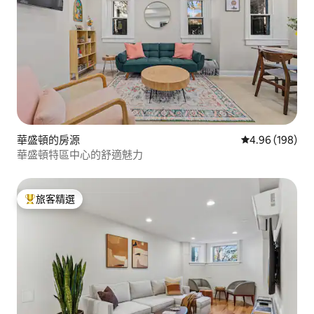
華盛頓的房源
從 198 則評價
4.96 (198)
華盛頓特區中心的舒適魅力
旅客精選
旅客精選榜首