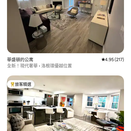
華盛頓的公寓
從 217 則評價
4.95 (217)
全新！現代奢華 • 洛根環優越位置
旅客精選
旅客精選榜首