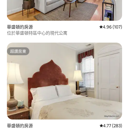
華盛頓的房源
從 107 則評價
4.96 (107)
位於華盛頓特區中心的現代公寓
超讚房東
超讚房東
華盛頓的房源
從 283 則評價
4.77 (283)