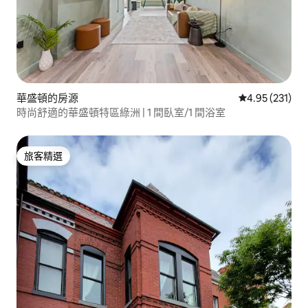
華盛頓的房源
從 231 則評價
4.95 (231)
時尚舒適的華盛頓特區綠洲 | 1 間臥室/1 間浴室
旅客精選
旅客精選