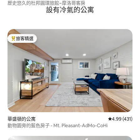
歷史悠久的杜邦圓環旅館~摩洛哥客房
設有冷氣的公寓
旅客精選
旅客精選榜首
華盛頓的公寓
從 431 則評價
4.99 (431)
動物園旁的藍色房子 - Mt. Pleasant-AdMo-CoHi