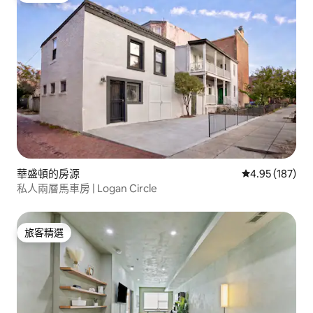
華盛頓的房源
從 187 則評價
4.95 (187)
私人兩層馬車房 | Logan Circle
旅客精選
旅客精選