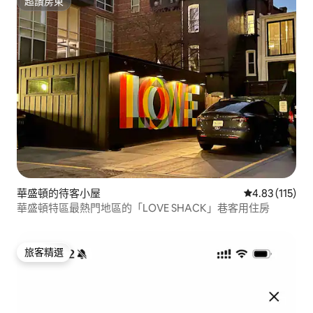
超讚房東
超讚房東
華盛頓的待客小屋
從 115 則評價
4.83 (115)
華盛頓特區最熱門地區的「LOVE SHACK」巷客用住房
旅客精選
旅客精選