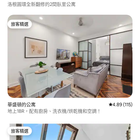
洛根圓環全新翻修的2間臥室公寓
旅客精選
旅客精選
華盛頓的公寓
從 115 則評價
4.89 (115)
地上1BR，配有廚房、洗衣機/烘乾機和空調！
旅客精選
旅客精選