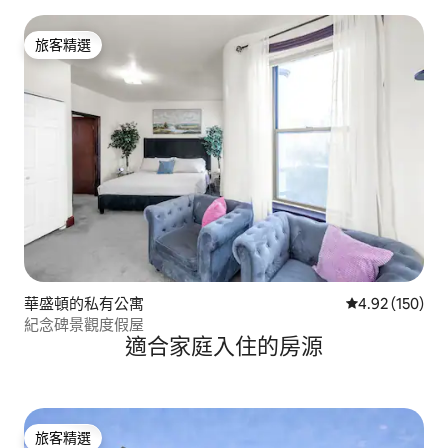
旅客精選
旅客精選
華盛頓的私有公寓
從 150 則評價
4.92 (150)
紀念碑景觀度假屋
適合家庭入住的房源
旅客精選
旅客精選