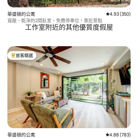
華盛頓的公寓
從 350 則評價
4.93 (350)
寬敞、乾淨的2間臥室，免費停車位，靠近景點
工作室附近的其他優質度假屋
旅客精選
旅客精選榜首
華盛頓的公寓
從 783 則評價
4.88 (783)