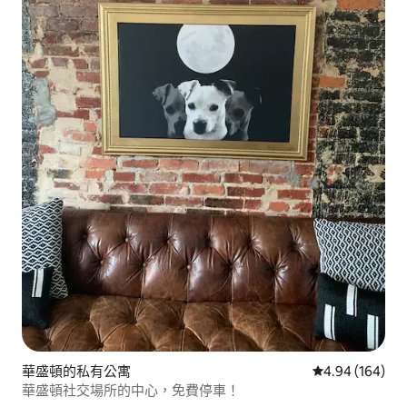
華盛頓的私有公寓
從 164 則評價
4.94 (164)
華盛頓社交場所的中心，免費停車！