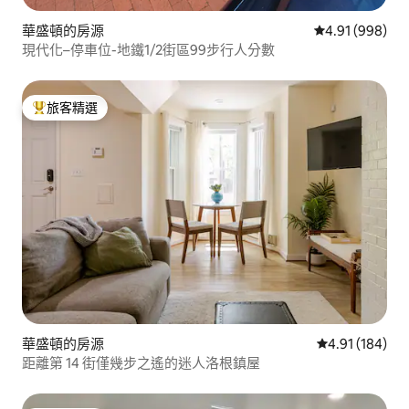
華盛頓的房源
從 998 則評價
4.91 (998)
現代化–停車位-地鐵1/2街區99步行人分數
旅客精選
旅客精選榜首
華盛頓的房源
從 184 則評價
4.91 (184)
距離第 14 街僅幾步之遙的迷人洛根鎮屋