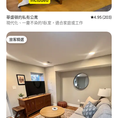
華盛頓的私有公寓
從 203 則評價
4.95 (203)
現代化、一塵不染的1臥室，適合家庭或工作
旅客精選
旅客精選