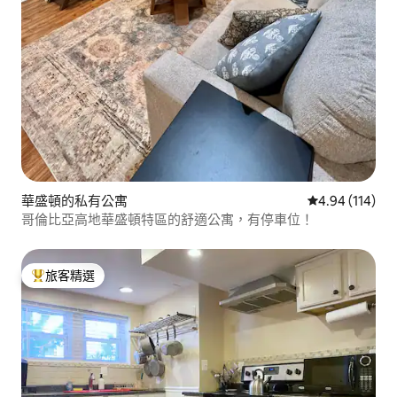
華盛頓的私有公寓
從 114 則評價
4.94 (114)
哥倫比亞高地華盛頓特區的舒適公寓，有停車位！
旅客精選
旅客精選榜首