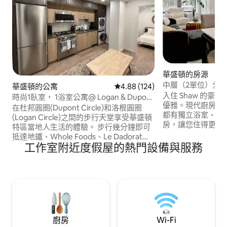
華盛頓的房源
中層（2單位）全
華盛頓的公寓
從 124 則評價中獲得 4.88 的平
4.88 (124)
心和洛根
入住 Shaw 的
時尚1臥室， 1浴室公寓@ Logan & Dupont
優雅。現代廚房配
Cir.
在杜邦圓圈(Dupont Circle)和洛根圓圈
都有獨立浴室、Ne
(Logan Circle)之間的步行天堂享受華盛頓
房，讓您住得更舒
特區當地人生活的體驗。 步行幾分鐘即可
農山 弗農廣場地
抵達地鐵、Whole Foods、Le Dadorat餐
區。在附近探索歷史悠久
工作室附近度假屋的熱門設備與服務
廳以及第14街走廊上的所有商店。 步行僅
，在Convivial、Ni
需幾分鐘即可抵達！ 白宮-步行14分鐘 國
餐，或在All Purp
家購物中心-步行18分鐘 歷史悠久的
店和藥局就在幾個
Meridian Hill Park -步行10分鐘 DuPont
Circle -步行7分鐘 Logan Circle -步行5分
鐘
廚房
Wi-Fi