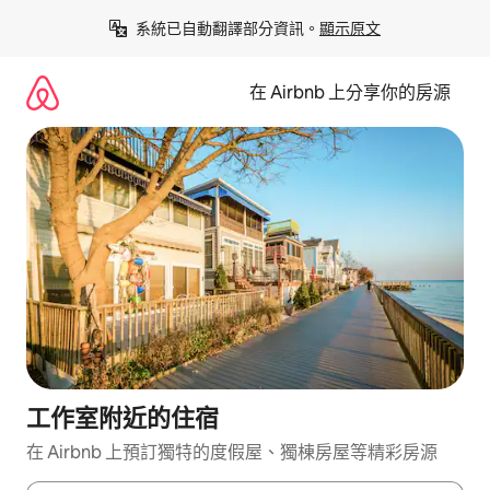
略
系統已自動翻譯部分資訊。
顯示原文
過
以
前
在 Airbnb 上分享你的房源
往
內
容
工作室附近的住宿
在 Airbnb 上預訂獨特的度假屋、獨棟房屋等精彩房源