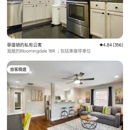
華盛頓的私有公寓
從 356 則評價
4.84 (356)
寬敞的Bloomingdale 1BR ；包括車庫停車位
旅客精選
旅客精選