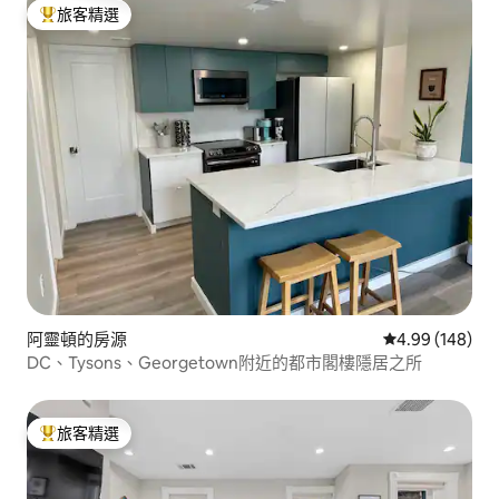
旅客精選
旅客精選榜首
阿靈頓的房源
從 148 則評價
4.99 (148)
DC、Tysons、Georgetown附近的都市閣樓隱居之所
旅客精選
旅客精選榜首