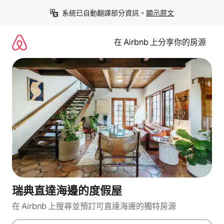
略
系統已自動翻譯部分資訊。
顯示原文
過
以
前
在 Airbnb 上分享你的房源
往
內
容
瑞典直達海邊的度假屋
在 Airbnb 上搜尋並預訂可直達海邊的獨特房源