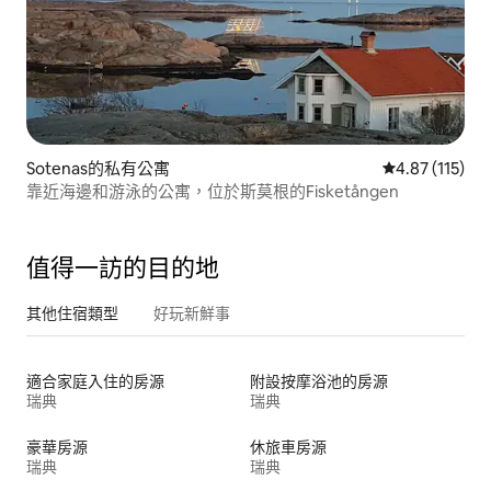
Sotenas的私有公寓
從 115 則評價
4.87 (115)
靠近海邊和游泳的公寓，位於斯莫根的Fisketången
值得一訪的目的地
其他住宿類型
好玩新鮮事
適合家庭入住的房源
附設按摩浴池的房源
瑞典
瑞典
豪華房源
休旅車房源
瑞典
瑞典