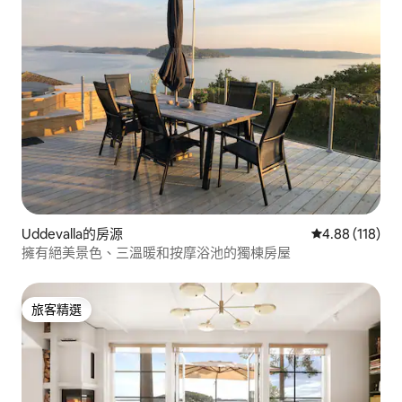
Uddevalla的房源
從 118 則評價
4.88 (118)
擁有絕美景色、三溫暖和按摩浴池的獨棟房屋
旅客精選
旅客精選