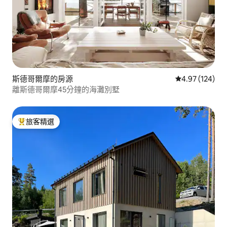
斯德哥爾摩的房源
從 124 則評價
4.97 (124)
離斯德哥爾摩45分鐘的海灘別墅
旅客精選
旅客精選榜首