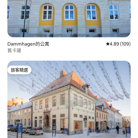
Dammhagen的公寓
從 109 則評價
4.89 (109)
舊卡薩
旅客精選
旅客精選