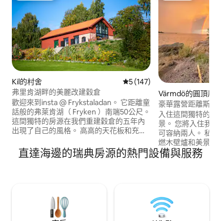
Kil的村舍
從 147 則評價中獲得 5 的平
5 (147)
弗里肯湖畔的美麗改建穀倉
Värmdö的圓頂屋
歡迎來到insta @ Frykstaladan。 它距離童
豪華露營距離斯德
話般的弗萊肯湖（ Fryken ）南端50公尺。
入住這間獨特的房
這間獨特的房源在我們重建穀倉的五年內
景。 您將入住我們
出現了自己的風格。 高高的天花板和充足
可容納兩人。 私人海灘、露台、烤肉區、
的空間。 一切都是新的，新鮮。 非常適合
燃木壁爐和美景。
休息和休閒。 它包括自行車、皮劃艇和
直達海邊的瑞典房源的熱門設備與服務
爐上烹飪的食物。
SUP （每輛2輛） ，靠近運動和戶外娛
逗樂，然後慢慢入睡。 您可以使
樂。 Värmland以其文化吸引力，參觀
近的廁所和淋浴間。 提供罐裝飲用水。
Lerin博物館、Alma Löv、Berättarladan
在海邊洗碗。 除了兩位已預訂的房客外，
或……
不允許其他未預訂
熱烈歡迎