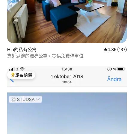
Hjo的私有公寓
從 137 則評價
4.85 (137)
靠近湖邊的漂亮公寓，提供免費停車位
旅客精選
旅客精選榜首