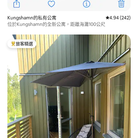
Kungshamn的私有公寓
從 242 則評價
4.94 (242)
位於Kungshamn的全新公寓，距離海灘100公尺
旅客精選
旅客精選榜首