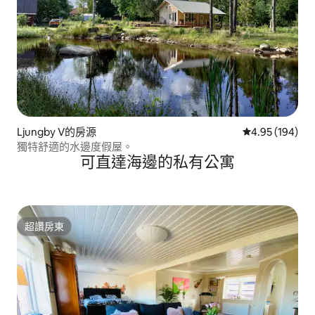
Ljungby V的房源
從 194 則評價
4.95 (194)
獨特舒適的水邊度假屋。
可直達海邊的私有公寓
超讚房東
超讚房東