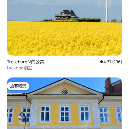
Trelleborg V的公寓
從 106 則評價
4.77 (106)
Lyckebo別墅
旅客精選
旅客精選