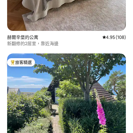
赫爾辛堡的公寓
從 108 則評價
4.95 (108)
新翻修的2居室，靠近海邊
旅客精選
旅客精選榜首