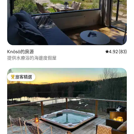
Knösö的房源
從 83 則評價
4.92 (83)
提供水療浴的海邊度假屋
旅客精選
旅客精選榜首