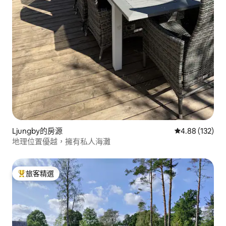
Ljungby的房源
從 132 則評價
4.88 (132)
地理位置優越，擁有私人海灘
旅客精選
旅客精選榜首