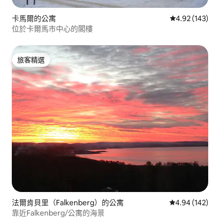
卡馬爾的公寓
從 143 則評價
4.92 (143)
位於卡爾馬市中心的閣樓
旅客精選
旅客精選
法爾肯貝里（Falkenberg）的公寓
從 142 則評價
4.94 (142)
靠近Falkenberg/公寓的海景