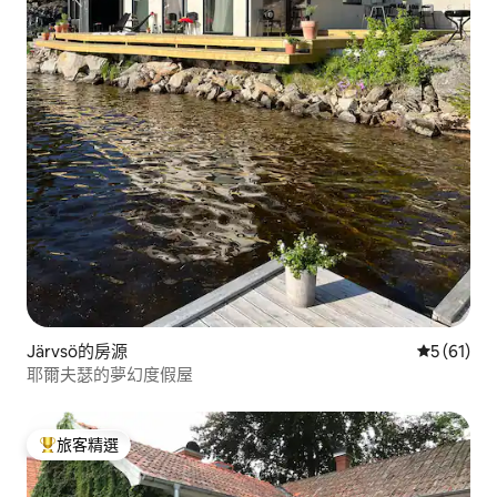
Järvsö的房源
從 61 則
5 (61)
耶爾夫瑟的夢幻度假屋
旅客精選
旅客精選榜首