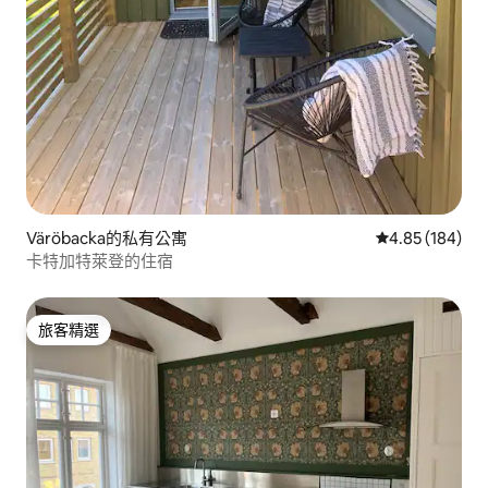
Väröbacka的私有公寓
從 184 則評價
4.85 (184)
卡特加特萊登的住宿
旅客精選
旅客精選