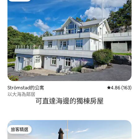
Strömstad的公寓
從 163 則評價
4.86 (163)
以大海為鄰居
可直達海邊的獨棟房屋
旅客精選
旅客精選