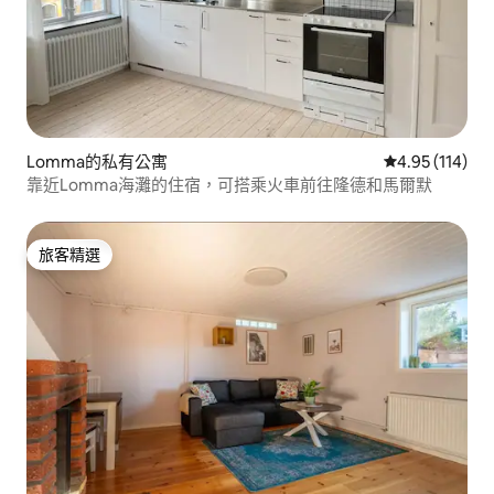
Lomma的私有公寓
從 114 則評價
4.95 (114)
靠近Lomma海灘的住宿，可搭乘火車前往隆德和馬爾默
旅客精選
旅客精選