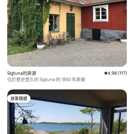
Sigtuna的房源
從 117 則評價
4.98 (117)
位於歷史悠久的 Sigtuna 的 1850 年房屋
旅客精選
旅客精選