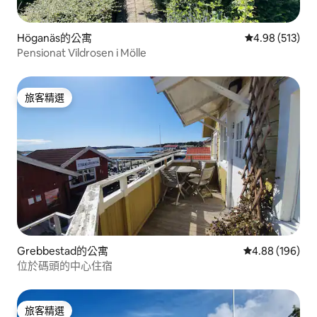
Höganäs的公寓
從 513 則評價
4.98 (513)
Pensionat Vildrosen i Mölle
旅客精選
旅客精選
Grebbestad的公寓
從 196 則評價
4.88 (196)
位於碼頭的中心住宿
旅客精選
旅客精選