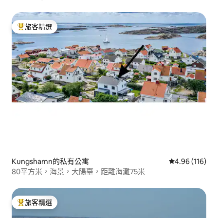
旅客精選
旅客精選榜首
Kungshamn的私有公寓
從 116 則評價
4.96 (116)
80平方米，海景，大陽臺，距離海灘75米
旅客精選
旅客精選榜首