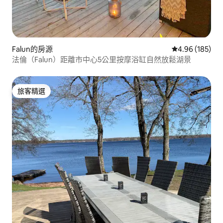
Falun的房源
從 185 則評價
4.96 (185)
法倫（Falun）距離市中心5公里按摩浴缸自然放鬆湖景
旅客精選
旅客精選