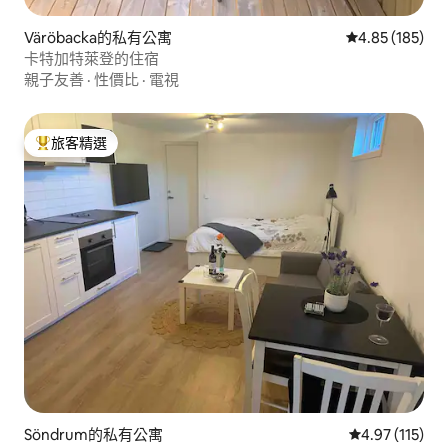
Väröbacka的私有公寓
從 185 則評價
4.85 (185)
卡特加特萊登的住宿
親子友善
·
性價比
·
電視
旅客精選
旅客精選榜首
Söndrum的私有公寓
從 115 則評價
4.97 (115)