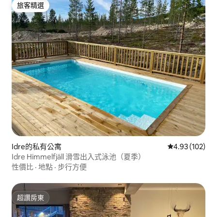
旅客精選
旅客精選
Idre的私有公寓
從 102 則評價
4.93 (102)
Idre Himmelfjäll 滑雪出入式泳池（夏季）
性價比
·
地點
·
步行方便
超讚房東
超讚房東