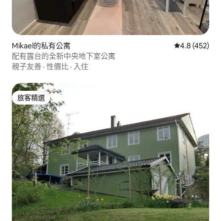
Mikael的私有公寓
從 452 則評
4.8 (452)
配有露台的全新中央地下室公寓
親子友善
·
性價比
·
入住
旅客精選
旅客精選