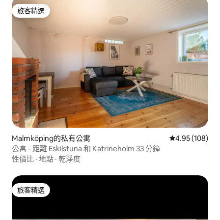
旅客精選
旅客精選
Malmköping的私有公寓
從 108 則評價
4.95 (108)
公寓 - 距離 Eskilstuna 和 Katrineholm 33 分鐘
性價比
·
地點
·
乾淨度
旅客精選
旅客精選