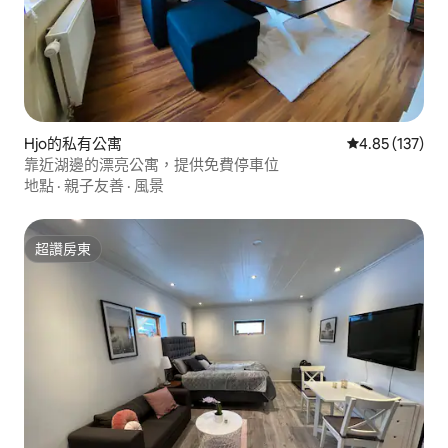
Hjo的私有公寓
從 137 則評價
4.85 (137)
靠近湖邊的漂亮公寓，提供免費停車位
地點
·
親子友善
·
風景
超讚房東
超讚房東