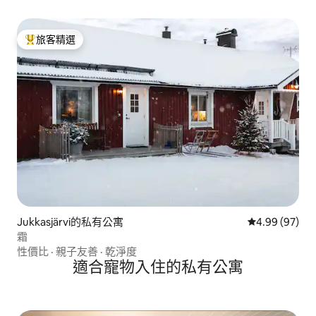
旅客精選
旅客精選榜首
Jukkasjärvi的私有公寓
從 97 則評價
4.99 (97)
霜
性價比
·
親子友善
·
乾淨度
適合寵物入住的私有公寓