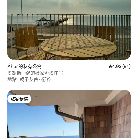
Åhus的私有公寓
從 54 則評價
4.93 (54)
奧胡斯海灘的獨家海濱住宿
地點
·
親子友善
·
衛浴
旅客精選
旅客精選