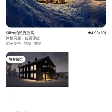
Sälen的私有公寓
從 59 則評價
4.93 (59)
連棟房屋，位置優越
親子友善
·
地點
·
周邊
旅客精選
旅客精選