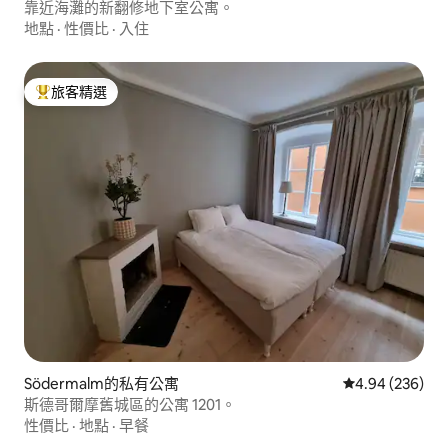
靠近海灘的新翻修地下室公寓。
地點
·
性價比
·
入住
旅客精選
旅客精選榜首
Södermalm的私有公寓
從 236 則評價
4.94 (236)
斯德哥爾摩舊城區的公寓 1201。
性價比
·
地點
·
早餐