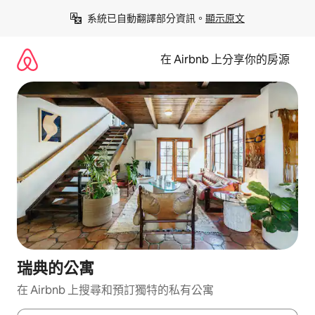
略
系統已自動翻譯部分資訊。
顯示原文
過
以
前
在 Airbnb 上分享你的房源
往
內
容
瑞典的公寓
在 Airbnb 上搜尋和預訂獨特的私有公寓