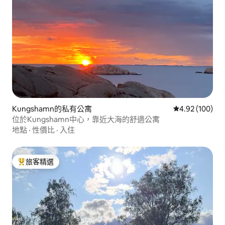
Kungshamn的私有公寓
從 100 則評價
4.92 (100)
位於Kungshamn中心，靠近大海的舒適公寓
地點
·
性價比
·
入住
旅客精選
旅客精選榜首