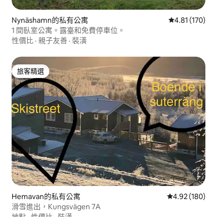
Nynäshamn的私有公寓
從 170 則評價
4.81 (170)
1 間臥室公寓。露臺和免費停車位。
性價比
·
親子友善
·
裝潢
旅客精選
旅客精選
Hemavan的私有公寓
從 180 則評價
4.92 (180)
滑雪進出，Kungsvägen 7A
地點
·
性價比
·
裝潢