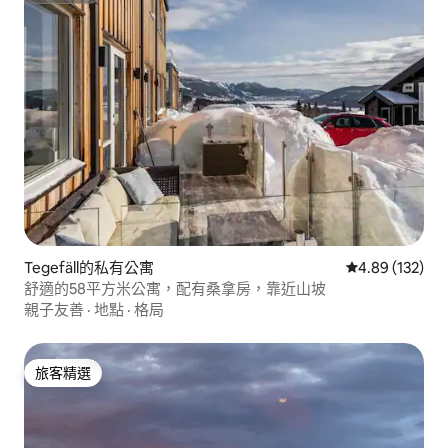
Tegefäll的私有公寓
從 132 則評價
4.89 (132)
舒適的58平方米公寓，配有桑拿房，靠近山坡
親子友善
·
地點
·
格局
旅客精選
旅客精選