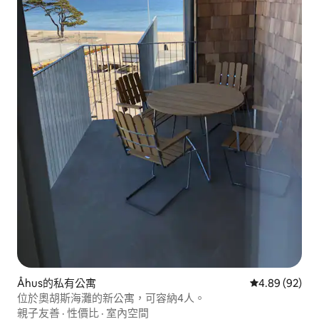
Åhus的私有公寓
從 92 則評價
4.89 (92)
位於奧胡斯海灘的新公寓，可容納4人。
親子友善
·
性價比
·
室內空間