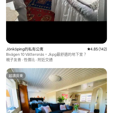
Jönköping的私有公寓
從 142 則評價
4.85 (142)
Bivägen 10 Vättersnäs。Jkpg最舒適的地下室？
親子友善
·
性價比
·
附近交通
超讚房東
超讚房東