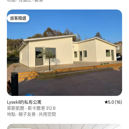
旅客精選
旅客精選
Lysekil的私有公寓
從 16 則評
5.0 (16)
萊斯凱爾 - 斯卡爾港 312 B
地點
·
親子友善
·
共用空間