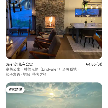
Sälen的私有公寓
從 51 則評價
4.86 (51)
高級公寓，林德瓦倫（Lindvallen）滑雪勝地。
親子友善
·
地點
·
待客之道
旅客精選
旅客精選