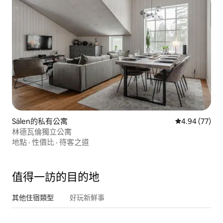
Sälen的私有公寓
從 77 則評價
4.94 (77)
林德瓦倫獨立公寓
地點
·
性價比
·
待客之道
值得一訪的目的地
其他住宿類型
好玩新鮮事