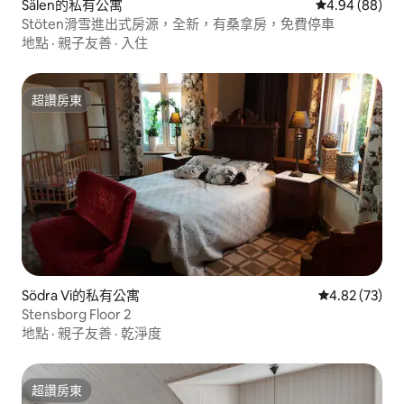
Sälen的私有公寓
從 88 則評價
4.94 (88)
Stöten滑雪進出式房源，全新，有桑拿房，免費停車
地點
·
親子友善
·
入住
超讚房東
超讚房東
Södra Vi的私有公寓
從 73 則評價
4.82 (73)
Stensborg Floor 2
地點
·
親子友善
·
乾淨度
超讚房東
超讚房東