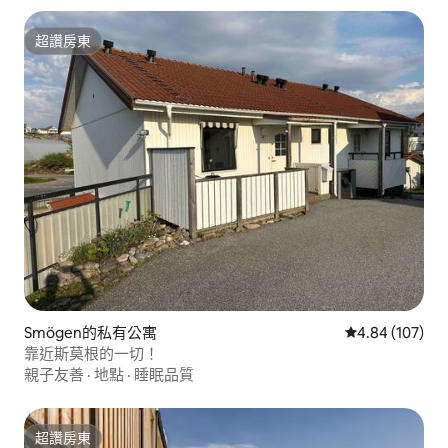
超讚房東
超讚房東
Smögen的私有公寓
從 107 則評價
4.84 (107)
靠近斯莫根的一切！
親子友善
·
地點
·
睡眠品質
超讚房東
超讚房東