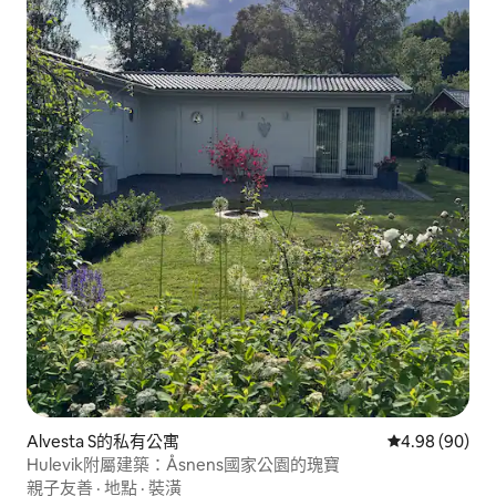
Alvesta S的私有公寓
從 90 則評價
4.98 (90)
Hulevik附屬建築：Åsnens國家公園的瑰寶
親子友善
·
地點
·
裝潢