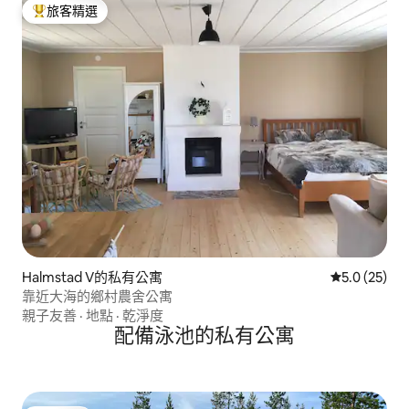
旅客精選
旅客精選榜首
Halmstad V的私有公寓
從 25 則評
5.0 (25)
靠近大海的鄉村農舍公寓
親子友善
·
地點
·
乾淨度
配備泳池的私有公寓