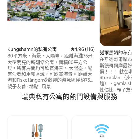
Kungshamn的私有公寓
從 116 則評價中獲得 4.96 的平
4.96 (116)
諾爾馬姆的私有公
80平方米，海景，大陽臺，距離海灘75米
在斯德哥爾摩市中
大型明亮的新翻修公寓，面積80平方公
斯德哥爾摩最好的Ai
尺，所有房間均可欣賞海景。 大陽臺，配
價！！！ 就在斯德哥爾摩市中心！ 靠近：
有沙發和用餐區域，可欣賞海景。 距離大
Stureplan （
海和Fisketången受歡迎的游泳區僅約75公
鐘）、gamla st
尺，那裡有一個小亭和一個吃螃蟹的碼
親子友善
·
地點
·
風景
Humlegarden
性價比
·
親子友善
·
頭。 我們的房子位於一條安靜的街道上，
瑞典私有公寓的熱門設備與服務
可抵達中央公園）。 寬敞的臥室。 功
距離Kungshamn中心約1.5公裏，船隻前
廚房和客廳之間的
往Smögen和Hållö。 周圍有很多漂亮的地
面向美麗安靜的David 
方，步行即可抵達。 住宿位於二樓。 注
在一棟有100年歷
意：不含最終清潔！ 不包括毛巾和牀單。