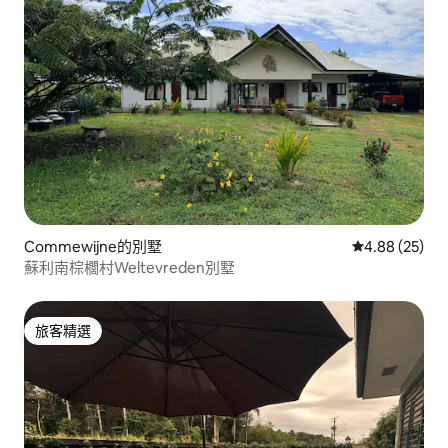
Commewijne的別墅
從 25 則評價
4.88 (25)
蘇利南棕櫚村Weltevreden別墅
旅客精選
旅客精選