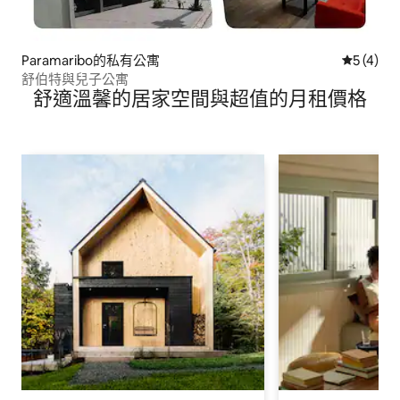
Paramaribo的私有公寓
從 4 則
5 (4)
舒伯特與兒子公寓
舒適溫馨的居家空間與超值的月租價格