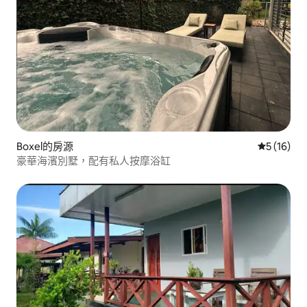
Boxel的房源
從 16 則
5 (16)
豪華海濱別墅，配有私人按摩浴缸