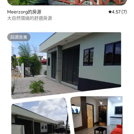
Meerzorg的房源
從 7 則評價
4.57 (7)
大自然環繞的舒適房源
超讚房東
超讚房東