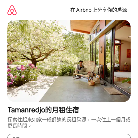
略
過
在 Airbnb 上分享你的房源
以
前
往
內
容
Tamanredjo的月租住宿
探索住起來如家一般舒適的長租房源，一次住上一個月或
更長時間。