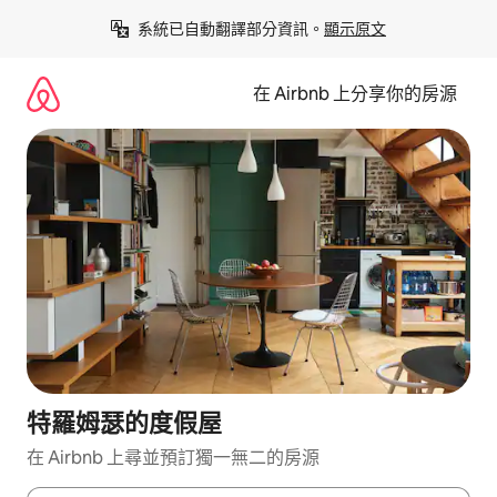
略
系統已自動翻譯部分資訊。
顯示原文
過
以
前
在 Airbnb 上分享你的房源
往
內
容
特羅姆瑟的度假屋
在 Airbnb 上尋並預訂獨一無二的房源