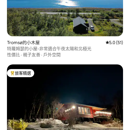
Tromsø的小木屋
從 51 則評
5.0 (51)
特羅姆瑟的小屋-非常適合午夜太陽和北極光
性價比
·
親子友善
·
戶外空間
旅客精選
旅客精選榜首