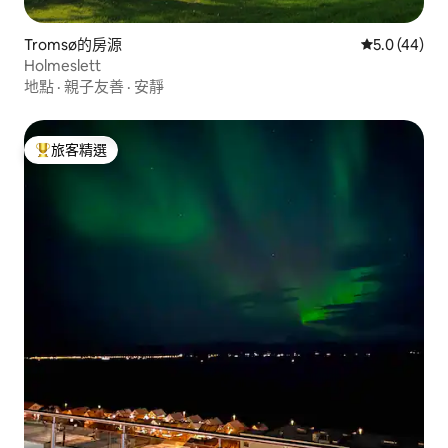
Tromsø的房源
從 44 則評
5.0 (44)
Holmeslett
地點
·
親子友善
·
安靜
旅客精選
旅客精選榜首