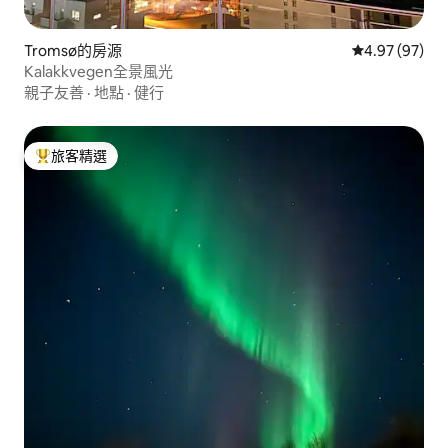
Tromsø的房源
從 97 則評價
4.97 (97)
Kalakkvegen全景風光
親子友善
·
地點
·
健行
旅客精選
旅客精選榜首