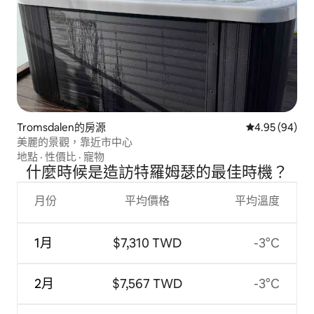
Tromsdalen的房源
從 94 則評價
4.95 (94)
美麗的景觀，靠近市中心
地點
·
性價比
·
寵物
什麼時候是造訪特羅姆瑟的最佳時機？
月份
平均價格
平均溫度
1月
$7,310 TWD
-3°C
2月
$7,567 TWD
-3°C