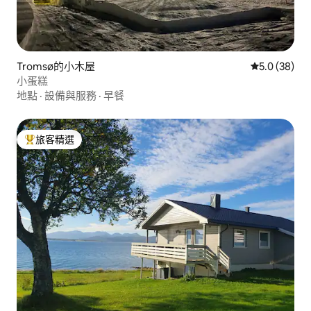
Tromsø的小木屋
從 38 則評
5.0 (38)
小蛋糕
地點
·
設備與服務
·
早餐
旅客精選
旅客精選榜首