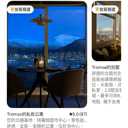
旅客精選
旅客精選
旅客精選榜首
旅客精選榜首
Tromsø的別墅
舒適的北極光別墅
這座由建築師設計
位、大廚房、2間
臥室、2.5間浴室
域，最多可供8人入
向，總面積為 180
地點
·
親子友善
·
附
代、明亮和舒適的
可以欣賞迷人的山
Tromso的私有公寓
從 87 則評價中獲得 5.0 的平
5.0 (87)
以及全年體驗我們在
您的北極基地：特羅姆瑟市中心，景色迷
離美麗的Prestv
人
舒適、全新、安靜的公寓，位於市中心，