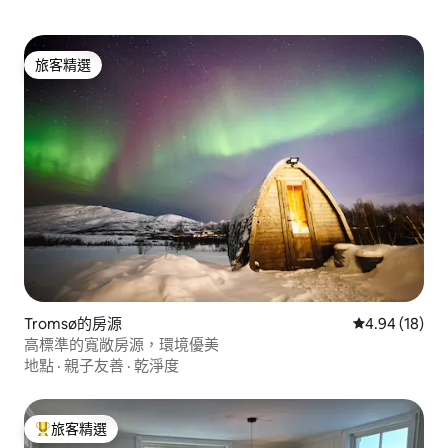
旅客精選
旅客精選
Tromsø的房源
從 18 則評價
4.94 (18)
高標準的寬敞房源，環境優美
地點
·
親子友善
·
乾淨度
旅客精選
旅客精選榜首