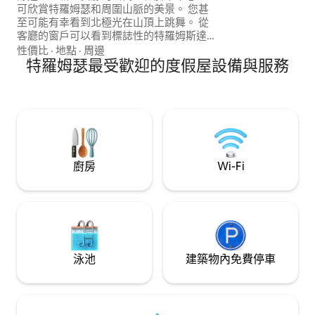
行和雪橇山）、市
可欣賞特羅姆瑟和周圍山脈的美景。 您甚
至可能有幸看到北極光在山頂上跳舞。 從
客廳的窗戶可以看到標誌性的特羅姆斯達
爾斯坦丁山（ Tromsdalstind mountain
性價比
·
地點
·
周邊
）、令人驚嘆的北極大教堂（ Arctic
特羅姆瑟最受歡迎的度假屋設備與服務
Cathedral ）、熱門的夏爾巴人臺階和前
往弗洛亞山（ Mount Fløya ）的纜車。 公
寓地理位置優越，適合探索特羅姆瑟（
Tromsø ）所提供的一切，讓您輕鬆規劃住
宿。
廚房
Wi-Fi
泳池
建築物內免費停車