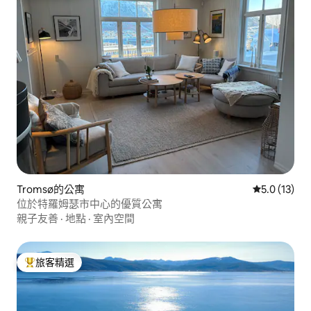
Tromsø的公寓
從 13 則評
5.0 (13)
位於特羅姆瑟市中心的優質公寓
親子友善
·
地點
·
室內空間
旅客精選
旅客精選榜首