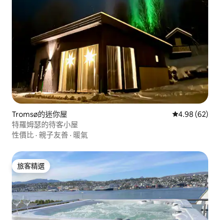
Tromsø的迷你屋
從 62 則評價
4.98 (62)
特羅姆瑟的待客小屋
性價比
·
親子友善
·
暖氣
旅客精選
旅客精選