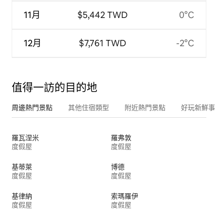
11月
$5,442 TWD
0°C
12月
$7,761 TWD
-2°C
值得一訪的目的地
周邊熱門景點
其他住宿類型
附近熱門景點
好玩新鮮事
羅瓦涅米
羅弗敦
度假屋
度假屋
基蒂萊
博德
度假屋
度假屋
基律納
索瑪羅伊
度假屋
度假屋