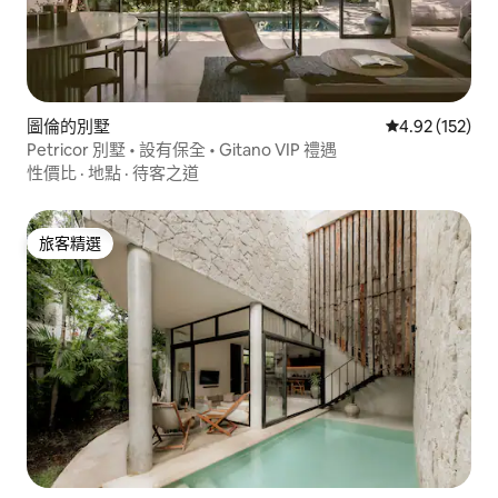
圖倫的別墅
從 152 則評價
4.92 (152)
Petricor 別墅 • 設有保全 • Gitano VIP 禮遇
性價比
·
地點
·
待客之道
旅客精選
旅客精選