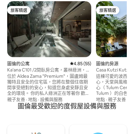
旅客精選
旅客精選
旅客精選
旅客精選
圖倫的公寓
從 55 則評價中獲得 4.85 的平
4.85 (55)
圖倫的房源
Ka'ana C101 /2間臥房公寓，叢林綠洲，2
Casa Kutzi Kutzi P
個私人泳池
Club 通行證
位於 Aldea Zama "Premium"，圖盧姆最
這棟可愛的波西米
獨特且安全的住宅區，您將在整個住宿期
心，天堂與風格融
間享受絕對的安心，知道您身處安靜且安
心（ Tulum Cen
全的環境。 你的私人綠洲正在等著你 歡迎
Tulum ）的白色
來到您的個人叢林天堂！ 這間美麗的一樓
開放式概念平面圖
親子友善
·
地點
·
設備與服務
地點
·
親子友善
·
衛
公寓擁有兩間時尚的套房臥室，每間都是
圖倫最受歡迎的度假屋設備與服務
瞰全尺寸泳池和遠
獨立的天堂。 寬敞的客廳不僅家具齊全，
包括Gitano、Lula
還精心裝飾了我們從世界各地最喜愛的度
Tulum海灘俱樂
假目的地收集的獨特物品，為您的住宿增
務-規劃史詩般的度
添一絲全球魅力。 設備齊全的廚房邀請您
大廚、遊艇、雜貨
探索美食，最重要的是，您將有兩個私人