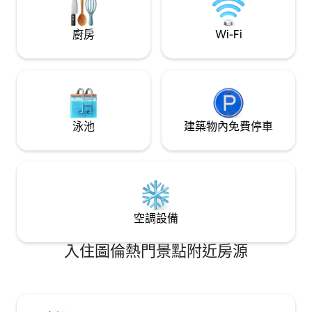
泳池，兩個泳池都提供出色的叢林景觀–真
正像沉浸在叢林的中心！ 這是尋找難忘浪
廚房
Wi-Fi
漫假期的冒險朋友、家庭、情侶或蜜月旅
行者的完美門戶。 整個空間完全獨立，僅
供你和房客使用。 在兩個隱密的泳池中任
選一個，讓自己重新煥發活力，盡情享受
圖盧姆全年不落的明媚陽光。 享受無與倫
比的舒適與永續生活 兩間臥室均配有豪
華、寬敞的加大雙人床，讓您享受寧靜的
泳池
建築物內免費停車
夜晚和早晨。 兩間全套衛浴非常令人愉
悅，窗戶可欣賞壯麗的叢林景觀，提升淋
浴體驗。 享受我們的免費有機白茶和生薑
沐浴乳、洗髮精和護髮乳，精心提供可重
複使用的瓶子，以減少塑膠浪費–邁向更綠
色地球的一小步。 不用擔心隱私；這些窗
戶不會被鄰居看到。 如果您想暫時離開美
空調設備
麗的陽光明媚的天氣，客廳有一台 55 吋的
全高清智慧電視，配有 Netflix 和您最喜愛
入住圖倫熱門景點附近房源
的應用程式，可供您登入和串流節目和電
影。 或者，聚在一起，玩我們精選的經典
桌遊！ 如果您想在家過夜，我們的廚房是
廚師的樂趣。 配備冰箱、冷凍櫃、洗碗
機、多尺寸刀具組和安全的電磁爐。 您可