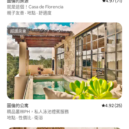
圖倫的房源
從 71 則評價
4.97 (71)
就是這個！Casa de Florencia
親子友善
·
地點
·
舒適度
超讚房東
超讚房東
圖倫的公寓
從 25 則評價
4.92 (25)
精品叢林PH，私人泳池禮賓服務
地點
·
性價比
·
衛浴