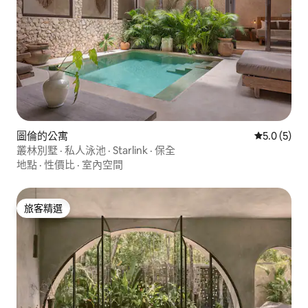
圖倫的公寓
從 5 則評價
5.0 (5)
叢林別墅 · 私人泳池 · Starlink · 保全
地點
·
性價比
·
室內空間
旅客精選
旅客精選