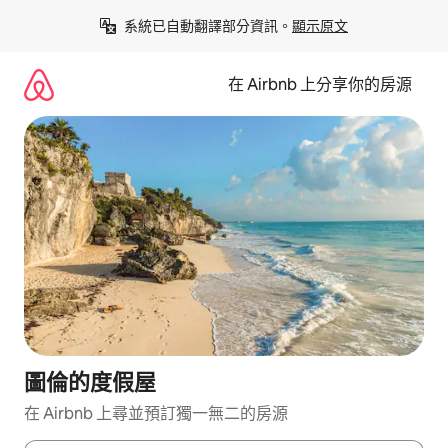
略
系統已自動翻譯部分資訊。
顯示原文
過
以
前
在 Airbnb 上分享你的房源
往
內
容
圖倫的度假屋
在 Airbnb 上尋並預訂獨一無二的房源