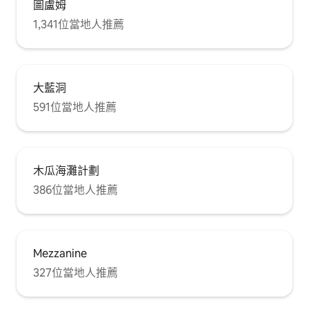
以輕鬆使用全套廚房用具、工具和電器，
圖盧姆
從快速小吃到美食都可以。 為了方便您使
1,341位當地人推薦
用，您可以隨意使用我們的洗衣機和烘乾
機清洗任何髒衣服或濕毛巾。
大藍洞
591位當地人推薦
木瓜海灘計劃
386位當地人推薦
Mezzanine
327位當地人推薦