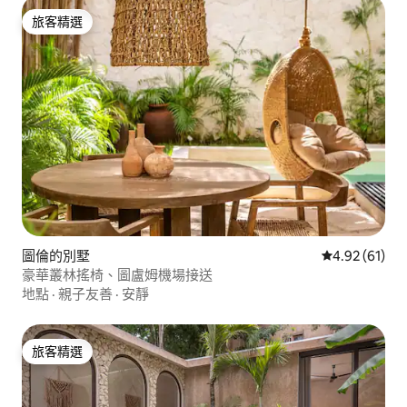
旅客精選
旅客精選
圖倫的別墅
從 61 則評價
4.92 (61)
豪華叢林搖椅、圖盧姆機場接送
地點
·
親子友善
·
安靜
旅客精選
旅客精選