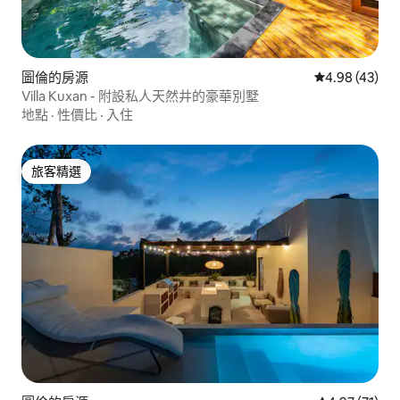
圖倫的房源
從 43 則評價
4.98 (43)
Villa Kuxan - 附設私人天然井的豪華別墅
地點
·
性價比
·
入住
旅客精選
旅客精選