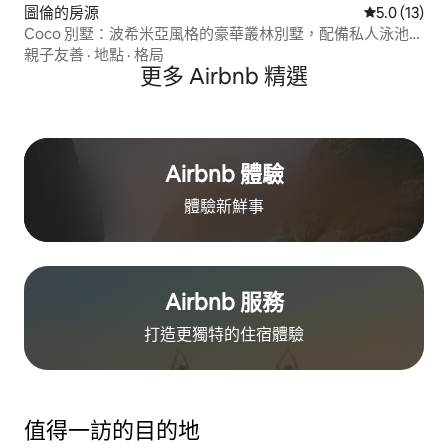
圖倫的房源
從 13 則評
5.0 (13)
Coco 別墅：波希米亞風格的豪華叢林別墅，配備私人泳池和
烤肉設備
親子友善
·
地點
·
格局
更多 Airbnb 精選
Airbnb 體驗
體驗新鮮事
Airbnb 服務
打造更獨特的住⁠宿⁠體⁠驗
值得一訪的目的地