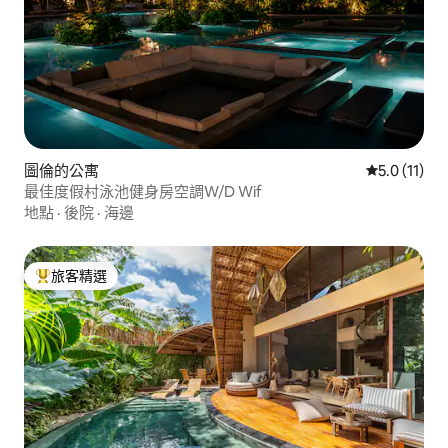
圖倫的公寓
從 11 則評
5.0 (11)
最佳度假村泳池健身房空調W/D Wif
地點
·
後院
·
海邊
旅客精選
旅客精選榜首