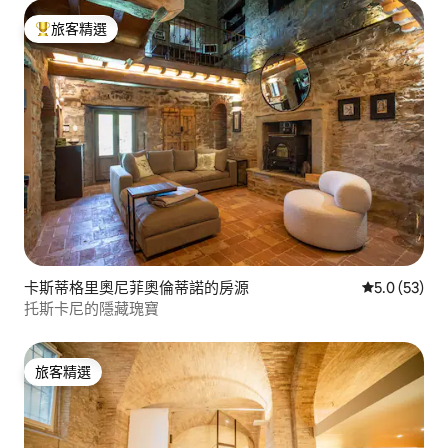
旅客精選
旅客精選榜首
卡斯蒂格里奧尼菲奧倫蒂諾的房源
從 53 則評
5.0 (53)
托斯卡尼的隱藏瑰寶
旅客精選
旅客精選