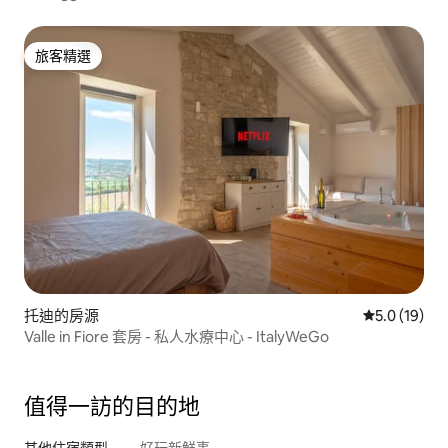
旅客精選
旅客精選
托迪的房源
從 19 則評
5.0 (19)
Valle in Fiore 套房 - 私人水療中心 - ItalyWeGo
值得一訪的目的地
其他住宿類型
好玩新鮮事