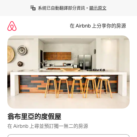
略
系統已自動翻譯部分資訊。
顯示原文
過
以
前
在 Airbnb 上分享你的房源
往
內
容
翁布里亞的度假屋
在 Airbnb 上尋並預訂獨一無二的房源