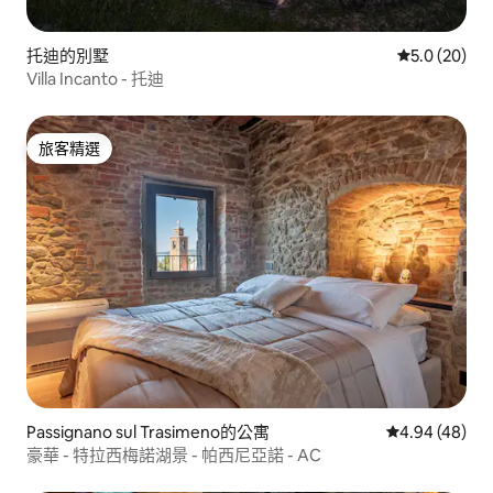
托迪的別墅
從 20 則評
5.0 (20)
Villa Incanto - 托迪
旅客精選
旅客精選
Passignano sul Trasimeno的公寓
從 48 則評價
4.94 (48)
豪華 - 特拉西梅諾湖景 - 帕西尼亞諾 - AC