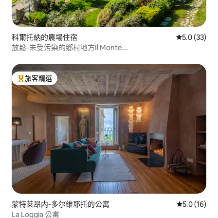
科爾托納的農場住宿
從 33 則評
5.0 (33)
放鬆-未受污染的鄉村地方Il Monte...
旅客精選
旅客精選榜首
蒙特莱昂内-多尔维耶托的公寓
從 16 則評
5.0 (16)
La Loggia 公寓