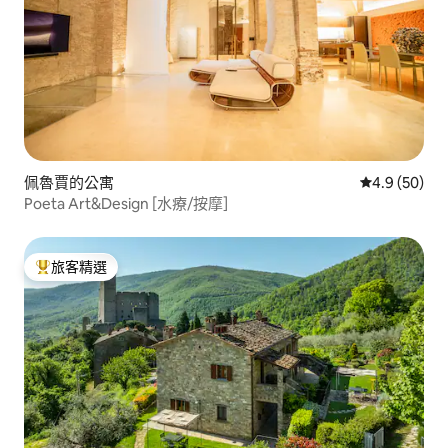
佩魯賈的公寓
從 50 則評
4.9 (50)
Poeta Art&Design [水療/按摩]
旅客精選
旅客精選榜首