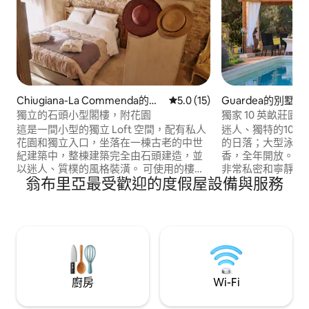
Chiugiana-La Commenda的房
從 15 則評價中獲得 5.0 的平
5.0 (15)
Guardea的別墅
源
獨立的石頭小型閣樓，附花園
獨家 10 英畝莊
這是一間小型的獨立 Loft 空間，配有私人
迷人、獨特的10
花園和獨立入口，坐落在一棟古老的中世
的日落；大型泳池
紀建築中，整棟建築完全由石頭建造，並
香，全年開放。 全新
以迷人、質樸的風格裝潢。 可使用的樓層
非常私密和寧靜的2
翁布里亞最受歡迎的度假屋設備與服務
面積為 32 平方公尺。 位於風景優美的地
室、按摩浴缸、5
點，房子前面可以停車，所在區域很安
全的廚房、露天用
靜，所有設施都在 1 公里（0.6 英里）外。
Weber燒烤、披
它距離一座古老的教堂 30 公尺。 房源位於
爐； 20分鐘即可抵達Orvieto、Todi、
一個小村莊，但屬於獨立房源。距離佩魯
Amelia ；開車
賈 10 分鐘，距離特拉西梅諾湖 15 分鐘，距
佛羅倫斯的火車站
離科爾恰諾 5 分鐘，距離阿西西 25 分鐘。
裡的商店。地面／
廚房
Wi-Fi