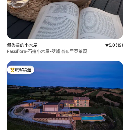
佩魯賈的小木屋
從 19 則評
5.0 (19)
Passiflora•石造小木屋•壁爐 翁布里亞景觀
旅客精選
旅客精選榜首