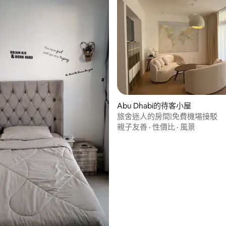
Abu Dhabi的待客小屋
旅舍迷人的房間|免費機場接駁
親子友善
·
性價比
·
風景