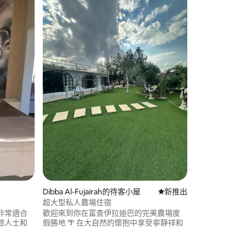
杜拜的待
波西米亞
 分）
入住位於J
寓套房，度
獨特的區
美麗的別
華、舒適
性價比
·
切設備，
門景點僅
自旅行者
Dibba Al-Fujairah的待客小屋
新住處
新推出
超大型私人農場住宿
非常適合
歡迎來到你在富查伊拉迪巴的完美農場度
旅人士和
假勝地 🌴 在大自然的懷抱中享受寧靜祥和