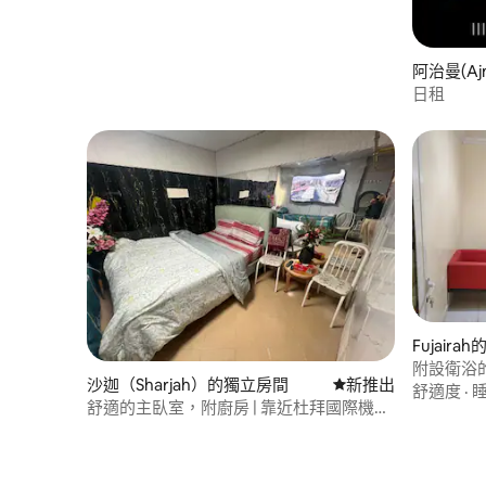
阿治曼(A
日租
Fujair
附設衛浴
沙迦（Sharjah）的獨立房間
新住處
新推出
舒適度
·
舒適的主臥室，附廚房 | 靠近杜拜國際機場
和撒哈拉