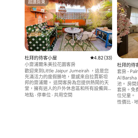
超讚房東
超讚房東
杜拜的待客小屋
從 33 則評價中獲得 4.
4.82 (33)
小齋浦爾朱美拉花園客房
杜拜的待
歡迎來到Little Jaipur Jumeirah ，這是您
套房 - Palm
充滿活力的度假勝地，靈感來自拉賈斯坦
Al Bar
邦的齋浦爾。 這間客房為您提供熱鬧的天
池。 房
堂，擁有迷人的戶外休息區和所有設備與
套房。免費停車位 最多
服務，讓您感到舒適。 位於朱美拉（
地點
·
停車位
·
共用空間
位兒童。
Jumeirah ） ，靠近海灘、杜拜購物中心（
床上用品。 房間特色 -禁止吸煙（嚴
性價比
·
Dubai Mall ）、DIFC、哈利法塔（ Burj
200美元） 
Khalifa ）和熱門景點，非常適合您的杜拜
電視 - N
體驗。 讓您的旅程難忘，立即入住小齋浦
桌和沙發 
爾朱美拉花園（ Little Jaipur Jumeirah
Garden ） ！