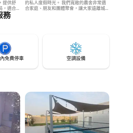
，提供舒
的私人度假時光。 我們寬敞的農舍非常適
局，適合
合家庭、朋友和團體聚會，讓大家遠離城
服務
家庭入
市喧囂，放鬆身心，玩得開心。 非常適合
能享受溫
週末住宿、生日派對、家庭聚會和放鬆假
位置，輕
期。 📍 位於富查伊拉 (Fujairah) 迷人的迪
在沙迦市
巴 (Dibba)
內免費停車
空調設備