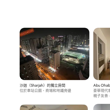
沙迦（Sharjah）的獨立房間
Abu Dh
位於車站公園、商場和地鐵旁邊
豪華現代客
(AUH) 
親子友善