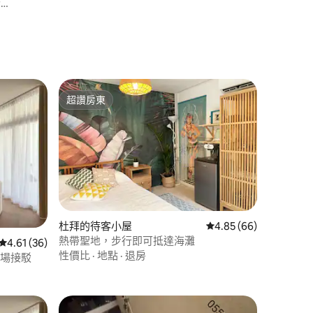
r
超讚房東
超讚房東
杜拜的待客小屋
從 66 則評價中獲得 4
4.85 (66)
熱帶聖地，步行即可抵達海灘
 分）
從 36 則評價中獲得 4.61 的平均評分（滿分 5 分）
4.61 (36)
性價比
·
地點
·
退房
機場接駁