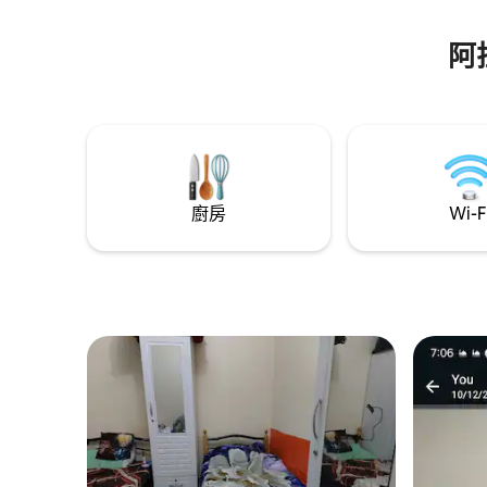
阿
廚房
Wi-F