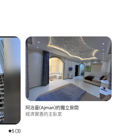
 分）
阿治曼(Ajman)的獨立房間
經濟實惠的主臥室
從 3 則評價中獲得 5 的平均評分（滿分 5 分）
5 (3)