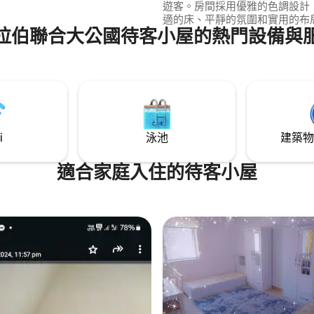
遊客。房間採用優雅的色調設計
適的床、平靜的氛圍和實用的布
拉伯聯合大公國待客小屋的熱門設備與
工作或放鬆。乾淨、安靜且適合
住，無論是短期或長期住宿，都
馨的入住體驗。位於市區的便利
鬆前往海灘、購物和主要景點。
中心體驗舒適和隱私。
i
泳池
建築物
適合家庭入住的待客小屋