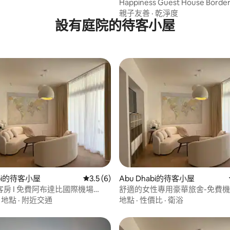
Happiness Guest House Borde
DUBAI_SHj
親子友善
·
乾淨度
設有庭院的待客小屋
abi的待客小屋
從 6 則評價中獲得 3.5 的平均評分（滿分 5
3.5 (6)
Abu Dhabi的待客小屋
房 I 免費阿布達比國際機場
舒適的女性專用豪華旅舍-免費
接駁車
·
地點
·
附近交通
地點
·
性價比
·
衛浴