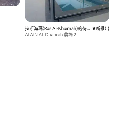
拉斯海瑪(Ras Al-Khaimah)的待
新住處
新推出
客小屋
Al AIN AL Dhahrah 農場 2