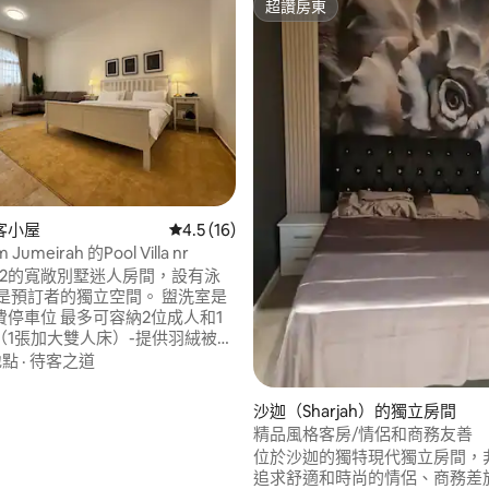
超讚房東
超讚房東
82 的平均評分（滿分 5 分）
客小屋
從 16 則評價中獲得 4.5 的平均評分（滿分 5
4.5 (16)
 Jumeirah 的Pool Villa nr
sha 2的寬敞別墅迷人房間，設有泳
間是預訂者的獨立空間。 盥洗室是
可容納2位成人和1
（1張加大雙人床）-提供羽絨被和
格罰款
地點
·
待客之道
- 面積 - 20 平方公尺 -空調 -智慧
espresso咖啡機，含2顆膠囊 -辦公
沙迦（Sharjah）的獨立房間
-套房浴室，配備設施 -吹風機 拖
精品風格客房/情侶和商務友善
鞋 -毛巾 -熱水 嚴禁其他房客！
位於沙迦的獨特現代獨立房間，
追求舒適和時尚的情侶、商務差