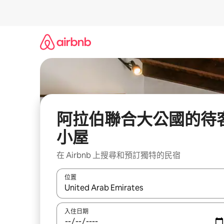
略
過
以
前
往
內
容
阿拉伯聯合大公國的待
小屋
在 Airbnb 上搜尋和預訂獨特的民宿
位置
如有搜尋結果，瀏覽內容時請使用上下箭頭，或輕
入住日期