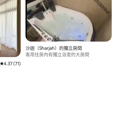
沙迦（Sharjah）的獨立房間
客用住房內有獨立浴室的大房間
從 71 則評價中獲得 4.37 的平均評分（滿分 5 分）
4.37 (71)