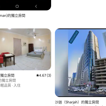
jman)的獨立房間
ah的獨立房間
從 3 則評價中獲得 4.67 的平均評分（滿分 5
4.67 (3)
的獨立房間
睡眠品質
·
入住
沙迦（Sharjah）的獨立房間