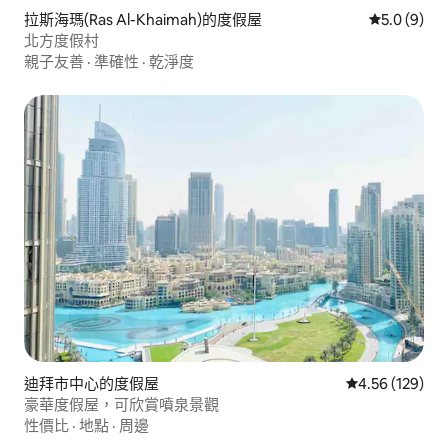
拉斯海瑪(Ras Al-Khaimah)的度假屋
從 9 則評價
5.0 (9)
北方度假村
親子友善
·
準確性
·
乾淨度
迪拜市中心的度假屋
從 129 則評價
4.56 (129)
豪華度假屋，可欣賞噴泉景觀
性價比
·
地點
·
周邊