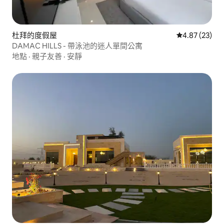
杜拜的度假屋
從 23 則評價
4.87 (23)
DAMAC HILLS - 帶泳池的迷人單間公寓
地點
·
親子友善
·
安靜