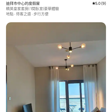
迪拜市中心的度假屋
從 9 則評價
5.0 (9)
精英皇家套房| 1間臥室|豪華體驗
地點
·
待客之道
·
步行方便