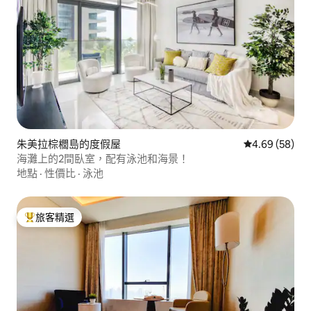
朱美拉棕櫚島的度假屋
從 58 則評價
4.69 (58)
海灘上的2間臥室，配有泳池和海景！
地點
·
性價比
·
泳池
旅客精選
旅客精選榜首