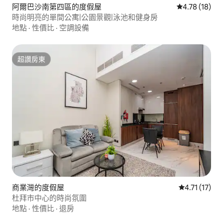
阿爾巴沙南第四區的度假屋
從 18 則評價
4.78 (18)
時尚明亮的單間公寓|公園景觀|泳池和健身房
地點
·
性價比
·
空調設備
超讚房東
超讚房東
商業灣的度假屋
從 17 則評價
4.71 (17)
杜拜市中心的時尚氛圍
地點
·
性價比
·
退房