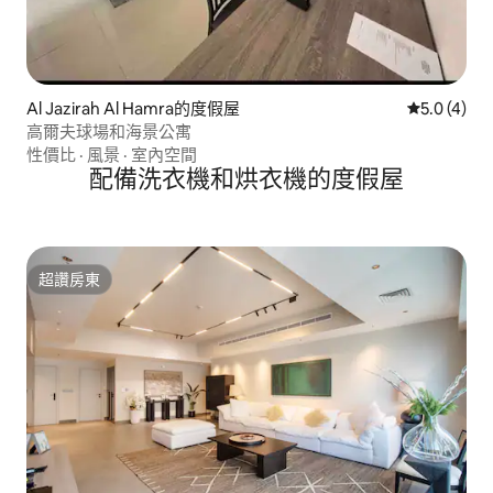
Al Jazirah Al Hamra的度假屋
從 4 則評價
5.0 (4)
高爾夫球場和海景公寓
性價比
·
風景
·
室內空間
配備洗衣機和烘衣機的度假屋
超讚房東
超讚房東