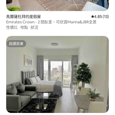
馬爾薩杜拜的度假屋
從 13 則評價
4.85 (13)
Emirates Crown - 2 間臥室，可欣賞Marina&JBR全景
性價比
·
地點
·
狀況
超讚房東
超讚房東