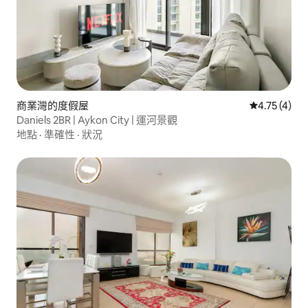
商業灣的度假屋
從 4 則評價
4.75 (4)
Daniels 2BR | Aykon City | 運河景觀
地點
·
準確性
·
狀況