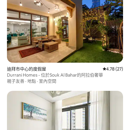
迪拜市中心的度假屋
從 27 則評價
4.78 (27)
Durrani Homes - 位於Souk Al Bahar的阿拉伯奢華
親子友善
·
地點
·
室內空間