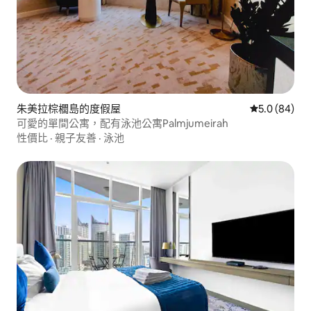
朱美拉棕櫚島的度假屋
從 84 則評
5.0 (84)
可愛的單間公寓，配有泳池公寓Palmjumeirah
性價比
·
親子友善
·
泳池