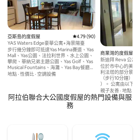
亞斯島的度假屋
從 90 則評價中獲得 4.79 的平
4.79 (90)
YAS Waters Edge豪華公寓+海景陽臺
步行幾分鐘即可抵達Yas Marina賽道、Yas
商業灣的度假屋
Mall、Yas公園、法拉利世界、水上公園、
新迪拜 Reva 公
攀爬、華納兄弟主題公園、Yas Golf、Yas
位於市中心的美妙
Musical Fountains、海灘、Yas Bay餐廳，
利法塔的部分景觀
20分鐘即可抵達機場、羅浮宮博物館和市
地點
·
性價比
·
空調設備
（步行10分鐘）。 
中心，開車50分鐘即可抵達Lego land、
）。 公寓由以下組成： -一間大臥室 -客廳
Dubai Atlantis、Burj Khalifa、Dubai
-一間衛浴 -大露臺，可欣賞哈利法塔的部
親子友善
·
地點
·
周
mall。 設備齊全的1間臥室公寓，位於封閉
阿拉伯聯合大公國度假屋的熱門設備與服
分景觀。 非常適合家庭、情侶或朋友團體
式社區，可免費使用泳池、健身房、燒烤
入住。 大樓內有
區域、自行車道、停車場。1張加大雙人牀
務
費使用水療中心。 
和1張可折疊牀
待。 大樓是Reva R
店。