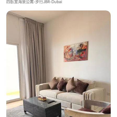
四臥室海景公寓-步行JBR-Dubai