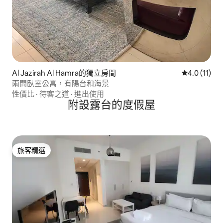
Al Jazirah Al Hamra的獨立房間
從 11 則評
4.0 (11)
兩間臥室公寓，有陽台和海景
性價比
·
待客之道
·
進出使用
附設露台的度假屋
旅客精選
旅客精選