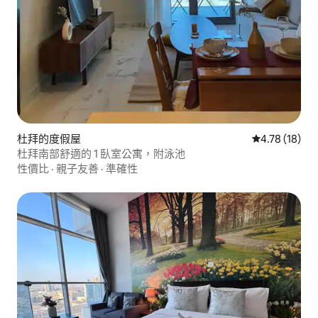
杜拜的度假屋
從 18 則評價
4.78 (18)
杜拜南部舒適的 1 臥室公寓，附泳池
性價比
·
親子友善
·
準確性