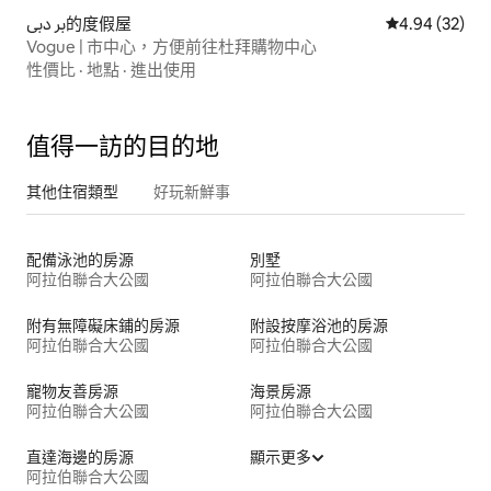
بر دبي的度假屋
從 32 則評價
4.94 (32)
Vogue | 市中心，方便前往杜拜購物中心
性價比
·
地點
·
進出使用
值得一訪的目的地
其他住宿類型
好玩新鮮事
配備泳池的房源
別墅
阿拉伯聯合大公國
阿拉伯聯合大公國
附有無障礙床鋪的房源
附設按摩浴池的房源
阿拉伯聯合大公國
阿拉伯聯合大公國
寵物友善房源
海景房源
阿拉伯聯合大公國
阿拉伯聯合大公國
直達海邊的房源
顯示更多
阿拉伯聯合大公國