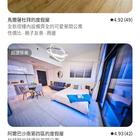
馬爾薩杜拜的度假屋
從 49 則評價
4.92 (49)
全新塔樓內設備齊全的可愛單間公寓
性價比
·
親子友善
·
周邊
超讚房東
超讚房東
阿爾巴沙南第四區的度假屋
從 42 則評價
4.93 (42)