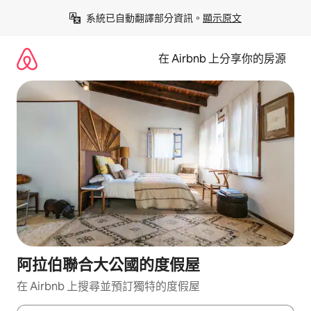
略
系統已自動翻譯部分資訊。
顯示原文
過
以
前
在 Airbnb 上分享你的房源
往
內
容
阿拉伯聯合大公國的度假屋
在 Airbnb 上搜尋並預訂獨特的度假屋