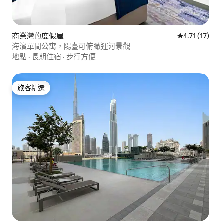
商業灣的度假屋
從 17 則評價
4.71 (17)
海濱單間公寓，陽臺可俯瞰運河景觀
地點
·
長期住宿
·
步行方便
旅客精選
旅客精選