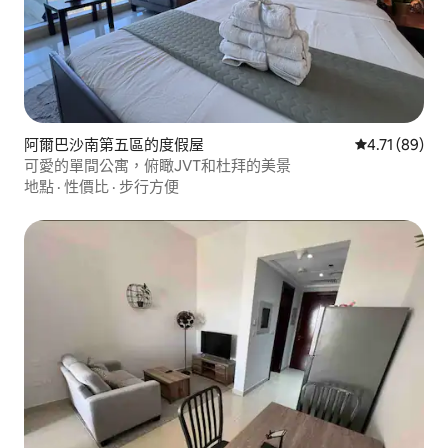
阿爾巴沙南第五區的度假屋
從 89 則評價
4.71 (89)
可愛的單間公寓，俯瞰JVT和杜拜的美景
地點
·
性價比
·
步行方便