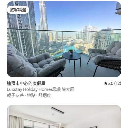
旅客精選
旅客精選
迪拜市中心的度假屋
從 12 則評
5.0 (12)
Luxstay Holiday Homes歌劇院大廳
親子友善
·
地點
·
舒適度