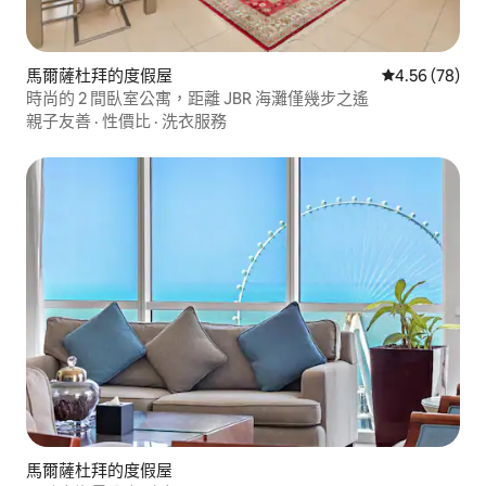
馬爾薩杜拜的度假屋
從 78 則評價
4.56 (78)
時尚的 2 間臥室公寓，距離 JBR 海灘僅幾步之遙
親子友善
·
性價比
·
洗衣服務
馬爾薩杜拜的度假屋