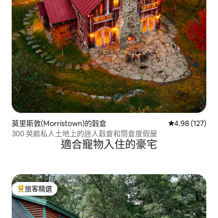
莫里斯敦(Morristown)的穀倉
從 127 則評價
4.98 (127)
300 英畝私人土地上的迷人穀倉和筒倉度假屋
適合寵物入住的豪宅
旅客精選
旅客精選榜首