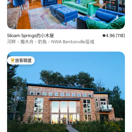
Siloam Springs的小木屋
從 118 則評價
4.96 (118)
河畔、獨木舟、釣魚、NWA Bentonville區域
旅客精選
旅客精選榜首