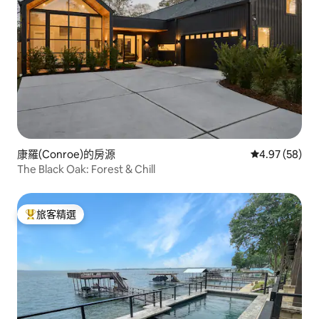
康羅(Conroe)的房源
從 58 則評價
4.97 (58)
The Black Oak: Forest & Chill
旅客精選
旅客精選榜首