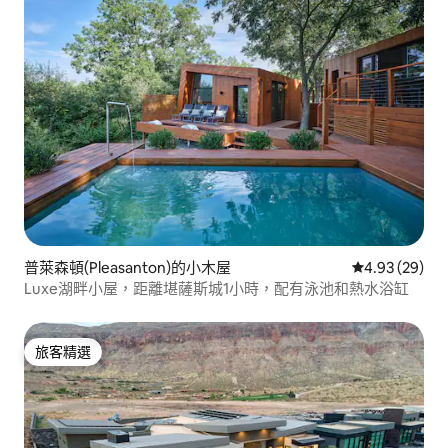
普萊森頓(Pleasanton)的小木屋
從 29 則評價
4.93 (29)
Luxe湖畔小屋，距離堪薩斯城1小時，配有泳池和熱水浴缸
旅客精選
旅客精選