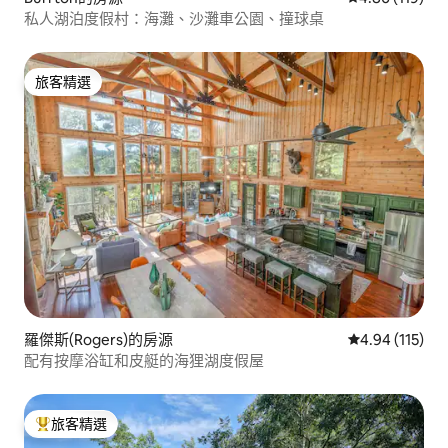
私人湖泊度假村：海灘、沙灘車公園、撞球桌
旅客精選
旅客精選
羅傑斯(Rogers)的房源
從 115 則評價
4.94 (115)
配有按摩浴缸和皮艇的海狸湖度假屋
旅客精選
旅客精選榜首