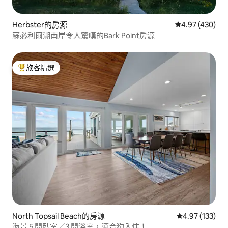
Herbster的房源
從 430 則評價
4.97 (430)
蘇必利爾湖南岸令人驚嘆的Bark Point房源
旅客精選
旅客精選榜首
North Topsail Beach的房源
從 133 則評價
4.97 (133)
海景 5 間臥室／3 間浴室，適合狗入住！