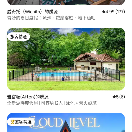
威奇托（Wichita）的房源
從 177 則評價
4.99 (177)
奇妙的夏日度假：泳池、按摩浴缸、地下酒吧
旅客精選
旅客精選
雅富頓(Afton)的房源
從 6 則
5 (6)
全新湖畔度假屋 | 可容納12人 | 泳池 + 營火設施
旅客精選
旅客精選榜首