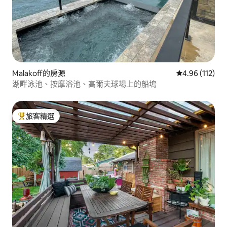
Malakoff的房源
從 112 則評價
4.96 (112)
湖畔泳池、按摩浴池、高爾夫球場上的船塢
旅客精選
旅客精選榜首