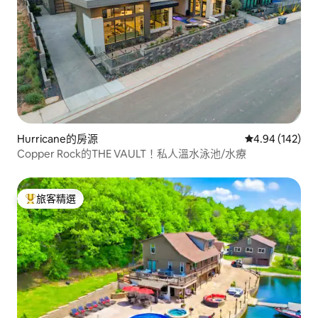
Hurricane的房源
從 142 則評價
4.94 (142)
Copper Rock的THE VAULT！私人溫水泳池/水療
旅客精選
旅客精選榜首