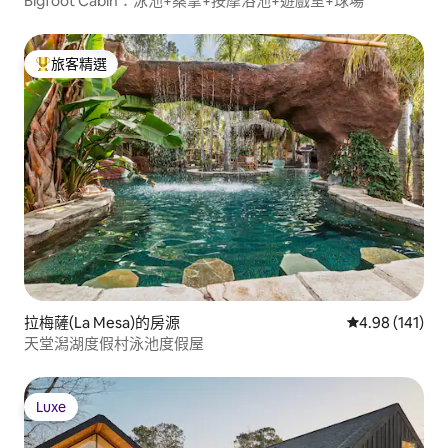
Bigfoot Cabin：泳池+桑拿+按摩浴池+遊戲室+球場
旅客精選
旅客精選榜首
拉梅薩(La Mesa)的房源
從 141 則評價
4.98 (141)
天堂潟湖度假村泳池度假屋
Luxe
Luxe