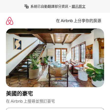
略
系統已自動翻譯部分資訊。
顯示原文
過
以
前
在 Airbnb 上分享你的房源
往
內
容
美國的豪宅
在 Airbnb 上搜尋並預訂豪宅