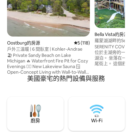
Bella Vista的房源
羅蒙湖湖畔的Seren
Oostburg的房源
從 118 則評價中獲得 5 的平
5 (118)
SERENITY CO
戶外三溫暖 | 6 間臥室 | Kohler-Andrae
位於主湖旁的一個
🏖️ Private Sandy Beach on Lake
湖泊。 坐落在一
Michigan 🔥 Waterfront Fire Pit for Cozy
尾街上。 這個舒
Evenings 🧖‍♀️ New Lakeview Sauna 🪟
新的壁爐和柴爐、
Open-Concept Living with Wall-to-Wall
成、有屏風的門廊
美國豪宅的熱門設備與服務
Lake Views 🛏️ 6 Bedrooms – Sleeps
聽到鳥鳴聲，並一
Large Groups Comfortably 🍳 Fully
心。 靠近泳池、
Equipped Kitchen & Spacious Dining
距離本頓維爾 (Bent
Area ☀️ Expansive Deck for Coffee, Sun
橋 (Crystal Brid
& Scenic Relaxation 🌲 Wooded, Tranquil
Vista) 和本頓維
Neighborhood Near Kohler-Andrae
車程。
State Park 🚗 Minutes to Sheboygan,
Kohler, & Road America 🔐 Private Home
廚房
Wi-Fi
with Seamless Self Check-In