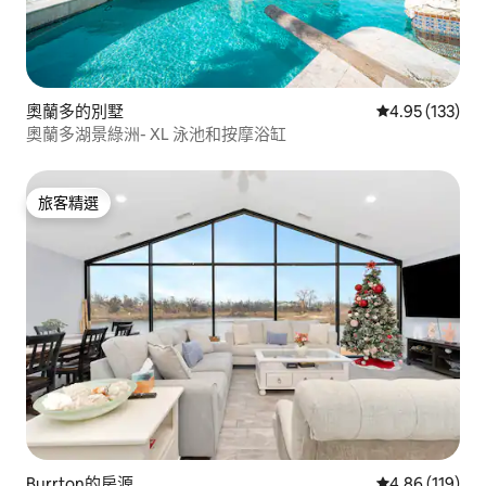
奧蘭多的別墅
從 133 則評價
4.95 (133)
奧蘭多湖景綠洲- XL 泳池和按摩浴缸
旅客精選
旅客精選
Burrton的房源
從 119 則評價
4.86 (119)