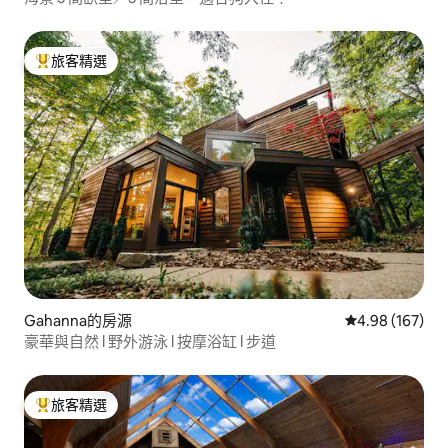
旅客精選
旅客精選榜首
Gahanna的房源
從 167 則評價
4.98 (167)
豪華與自然 l 野外游泳 l 按摩浴缸 l 步道
旅客精選
旅客精選榜首