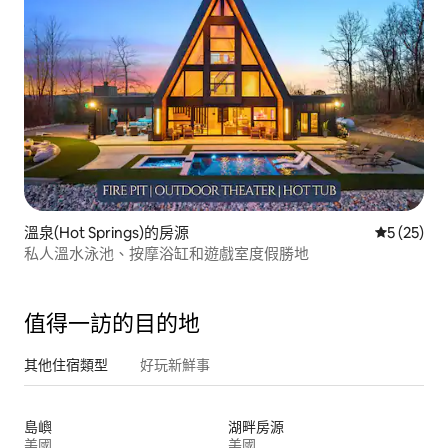
溫泉(Hot Springs)的房源
從 25 則
5 (25)
私人溫水泳池、按摩浴缸和遊戲室度假勝地
值得一訪的目的地
其他住宿類型
好玩新鮮事
島嶼
湖畔房源
美國
美國