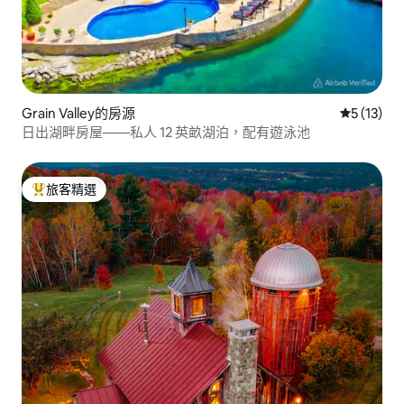
Grain Valley的房源
從 13 則
5 (13)
日出湖畔房屋——私人 12 英畝湖泊，配有遊泳池
旅客精選
旅客精選榜首