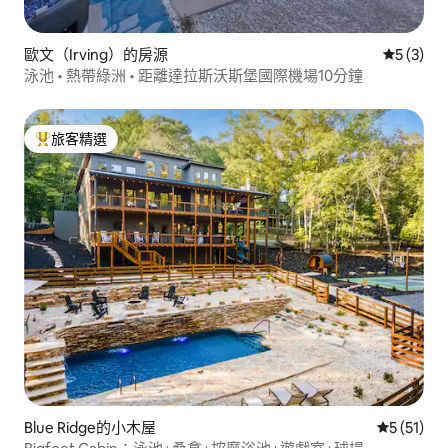
歐文（Irving）的房源
從 3 則
5 (3)
泳池 • 熱帶綠洲 • 距離達拉斯沃斯堡國際機場10分鐘
旅客精選
旅客精選榜首
Blue Ridge的小木屋
從 51 則
5 (51)