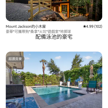
Mount Jackson的小木屋
從 102 則評價
4.99 (102)
豪華*可攜帶狗*桑拿*火坑*遊戲室*地掷球
配備泳池的豪宅
超讚房東
超讚房東