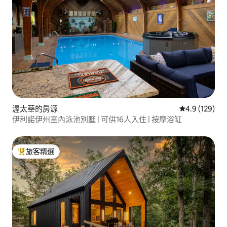
渥太華的房源
從 129 則評
4.9 (129)
伊利諾伊州室內泳池別墅 | 可供16人入住 | 按摩浴缸
旅客精選
旅客精選榜首