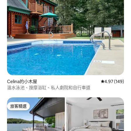
Celina的小木屋
從 149 則評價
4.97 (149)
溫水泳池、按摩浴缸、私人劇院和自行車道
旅客精選
旅客精選