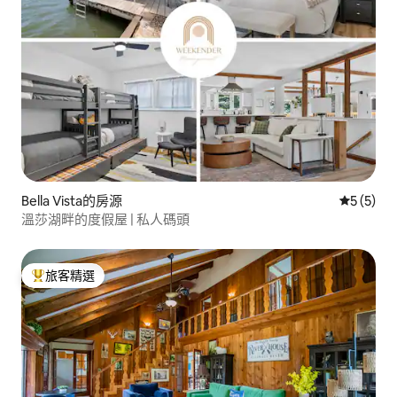
Bella Vista的房源
從 5 則
5 (5)
溫莎湖畔的度假屋 | 私人碼頭
旅客精選
旅客精選榜首