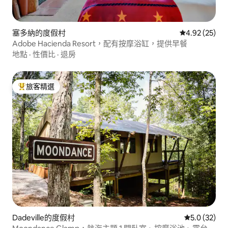
塞多納的度假村
從 25 則評價
4.92 (25)
Adobe Hacienda Resort，配有按摩浴缸，提供早餐
地點
·
性價比
·
退房
旅客精選
旅客精選榜首
Dadeville的度假村
從 32 則評
5.0 (32)