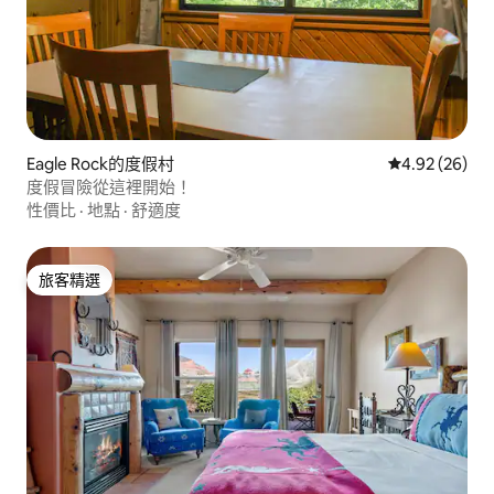
Eagle Rock的度假村
從 26 則評價
4.92 (26)
度假冒險從這裡開始！
性價比
·
地點
·
舒適度
旅客精選
旅客精選