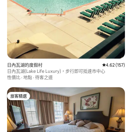
日內瓦湖的度假村
從 157 則評價
4.62 (157)
日內瓦湖(Lake Life Luxury)，步行即可抵達市中心
性價比
·
地點
·
待客之道
旅客精選
旅客精選