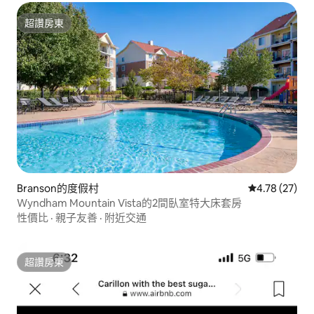
超讚房東
超讚房東
Branson的度假村
從 27 則評價
4.78 (27)
Wyndham Mountain Vista的2間臥室特大床套房
性價比
·
親子友善
·
附近交通
超讚房東
超讚房東