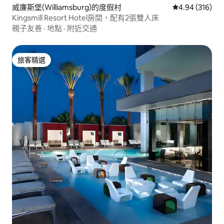
威廉斯堡(Williamsburg)的度假村
從 316 則評價
4.94 (316)
Kingsmill Resort Hotel房間，配有2張雙人床
親子友善
·
地點
·
附近交通
旅客精選
旅客精選