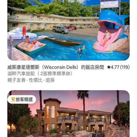
威斯康星德爾斯（Wisconsin Dells）的飯店房間
從 119 則評價
4.77 (119)
湖畔汽車旅館（ 2張標準標準牀）
親子友善
·
性價比
·
退房
旅客精選
旅客精選榜首