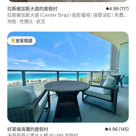
拉斯維加斯大道的度假村
從 117 則評價
4.99 (117)
拉斯維加斯大道 (Center Strip) | 投影電視 | 按摩浴缸 | 免費停
車
地點
·
性價比
·
狀況
旅客精選
旅客精選榜首
好萊塢海灘的度假村
從 145 則評價
4.96 (145)
海景豪華公寓在 5 樓 @ LYFE 度假村