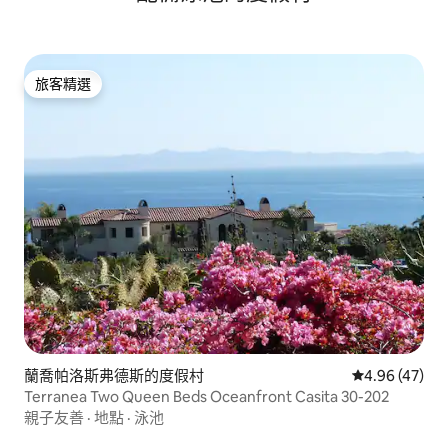
旅客精選
旅客精選
蘭喬帕洛斯弗德斯的度假村
從 47 則評價
4.96 (47)
Terranea Two Queen Beds Oceanfront Casita 30-202
親子友善
·
地點
·
泳池