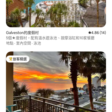
Galveston的度假村
從 14 則評價
4.86 (14)
5個★度假村，配有溫水遊泳池、按摩浴缸和10家餐廳
地點
·
室內空間
·
泳池
旅客精選
旅客精選榜首