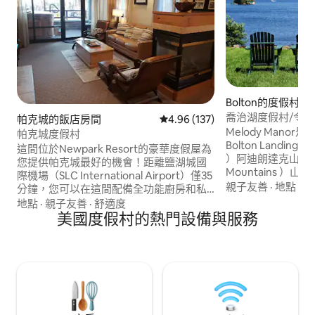
Bolton的度假村
喬治湖度假村/令人
帕克城的飯店房間
從 137 則評價中獲得 4.96 的平
4.96 (137)
雙人床
Melody Mano
帕克城度假村
Bolton Landing
這間位於Newpark Resort的豪華度假屋為
）阿迪朗達克山脈（ A
您提供帕克城最好的機會！距離鹽湖城國
Mountains 
際機場（SLC International Airport）僅35
爾頓哈姆雷特（ The H
親子友善
·
地點
·
退
分鐘，您可以在這間配備全功能廚房和私
1.5英裏。 客人
人按摩浴缸的兩房套房中放鬆身心！就床
地點
·
親子友善
·
舒適度
鐵、籃球和網球。
位安排而言，您將獲得一張加大雙人床和
美國度假村的熱門設備與服務
如畫的海濱可欣賞
一張可拉出的雙人沙發床。您的套房有一
有免費的劃艇、皮
間寬敞的全功能衛浴，配有加熱瓷磚地
野餐桌。 和我們一
板。享受觀看瓦斯壁爐的火焰。 在大螢幕
新冠肺炎疫情影響
電視上欣賞電影，或放鬆身心，欣賞窗外
裝鬆餅
美麗的山景或奧林匹克公園的斜坡。 距離
您的門口僅幾步之遙的是免費的帕克城穿
梭巴士，每20分鐘一班，可將您送到世界