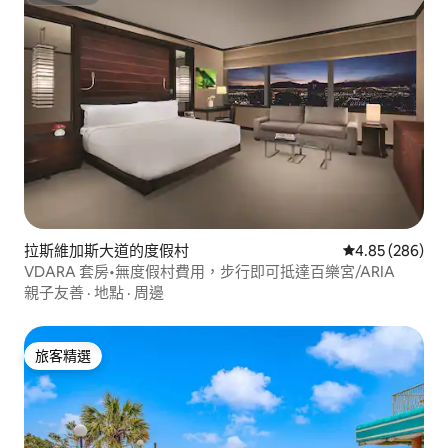
超讚房東
拉斯維加斯大道的度假村
從 286 則評價
4.85 (286)
VDARA 套房•無度假村費用，步行即可抵達百樂宮/ARIA
親子友善
·
地點
·
周邊
旅客精選
旅客精選