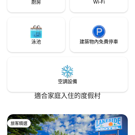
廚房
Wi-Fi
一流的滑雪勝地和山地自行車，或美麗而
歷史悠久的帕克城主街。雖然Newpark
Resort有免費停車位，甚至有電動車充電
站，但如果您選擇將車留在家中，您就不
需要開車出行。附近有雜貨店、餐廳、咖
啡廳等。在隔壁的Swaner自然保護區散
步，您可能會看到當地的野生動物。搭乘
泳池
建築物內免費停車
免費接駁車即可抵達折扣店。有許多健行
和自行車道，而且有許多自行車租賃店。
當您從帕克城探索回家時，可以在度假村
的室內/室外溫水泳池或按摩浴池中泡湯。
在桑拿房或蒸汽房暖身，或在健身中心鍛
鍊。或者回到您的套房，在露臺上享受您
的個人熱水浴缸，觀看周圍的夜生活和美
空調設備
麗的景色。 此單位位於二樓，為您提供美
麗的景觀，並可輕鬆乘坐電梯。提供儲物
適合家庭入住的度假村
櫃，以保護您的滑雪板和滑雪板。為了滿
足您的洗衣需求，套房內提供洗衣機和烘
衣機。來享受帕克城的所有優質房源與精
彩體驗！
旅客精選
旅客精選