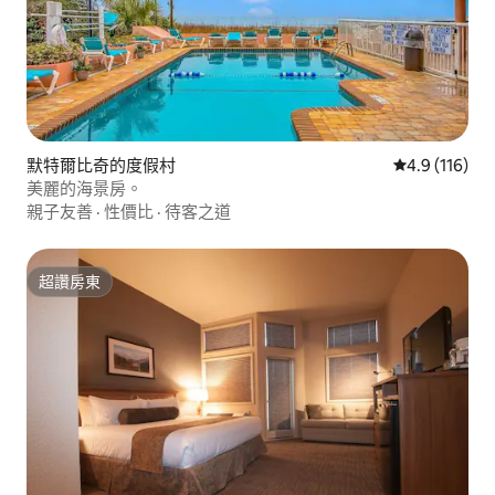
默特爾比奇的度假村
從 116 則評
4.9 (116)
美麗的海景房。
親子友善
·
性價比
·
待客之道
超讚房東
超讚房東