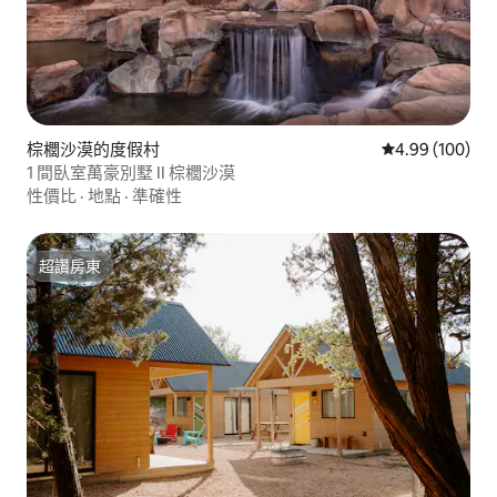
棕櫚沙漠的度假村
從 100 則評價
4.99 (100)
1 間臥室萬豪別墅 II 棕櫚沙漠
性價比
·
地點
·
準確性
超讚房東
超讚房東