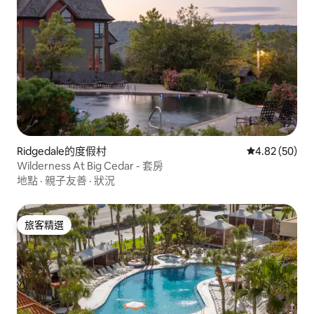
Ridgedale的度假村
從 50 則評價
4.82 (50)
Wilderness At Big Cedar - 套房
地點
·
親子友善
·
狀況
旅客精選
旅客精選