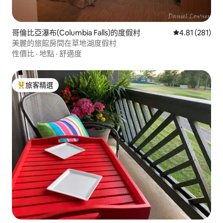
哥倫比亞瀑布(Columbia Falls)的度假村
從 281 則評價
4.81 (281)
美麗的旅館房間在草地湖度假村
性價比
·
地點
·
舒適度
旅客精選
旅客精選榜首