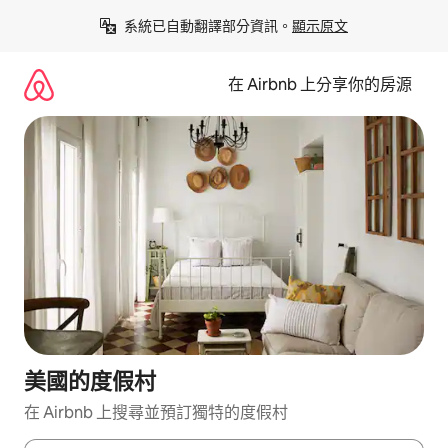
略
系統已自動翻譯部分資訊。
顯示原文
過
以
前
在 Airbnb 上分享你的房源
往
內
容
美國的度假村
在 Airbnb 上搜尋並預訂獨特的度假村