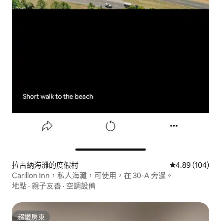
拉古納海灘的度假村
從 104 則評價
4.89 (104)
Carillon Inn，私人海灘，可使用，在 30-A 旁邊。
地點
·
親子友善
·
空調設備
超讚房東