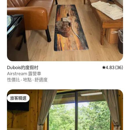
Dubois的度假村
從 36 則評價
4.83 (36)
Airstream 露營車
性價比
·
地點
·
舒適度
旅客精選
旅客精選