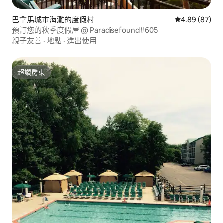
巴拿馬城市海灘的度假村
從 87 則評價
4.89 (87)
預訂您的秋季度假屋 @ Paradisefound#605
親子友善
·
地點
·
進出使用
超讚房東
超讚房東