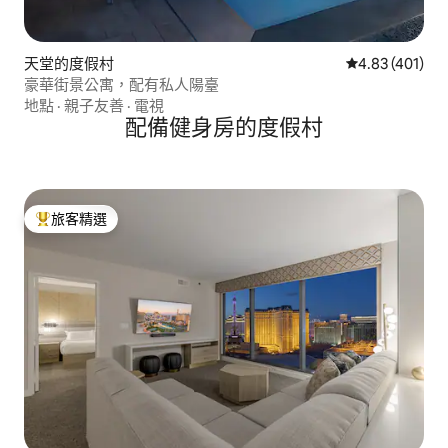
天堂的度假村
從 401 則評價
4.83 (401)
豪華街景公寓，配有私人陽臺
地點
·
親子友善
·
電視
配備健身房的度假村
旅客精選
旅客精選榜首