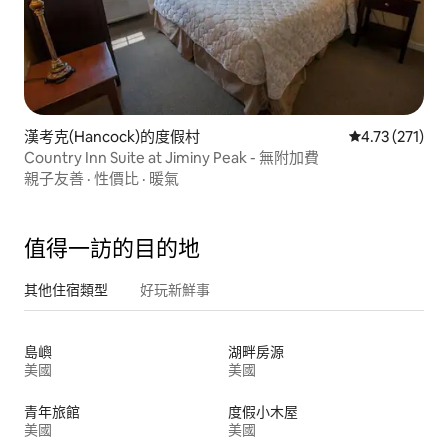
漢考克(Hancock)的度假村
從 271 則評價
4.73 (271)
Country Inn Suite at Jiminy Peak - 無附加費
親子友善
·
性價比
·
暖氣
值得一訪的目的地
其他住宿類型
好玩新鮮事
島嶼
湖畔房源
美國
美國
青年旅館
度假小木屋
美國
美國