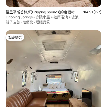
德里平斯普林斯(Dripping Springs)的度假村
從 127 則評價
4.91 (127)
Dripping Springs - 庭院小屋 + 按摩浴池 + 泳池
親子友善
·
性價比
·
睡眠品質
旅客精選
旅客精選