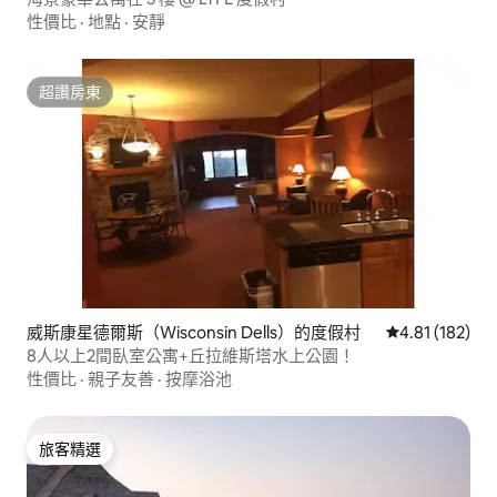
性價比
·
地點
·
安靜
超讚房東
超讚房東
威斯康星德爾斯（Wisconsin Dells）的度假村
從 182 則評價
4.81 (182)
8人以上2間臥室公寓+丘拉維斯塔水上公園！
性價比
·
親子友善
·
按摩浴池
旅客精選
旅客精選