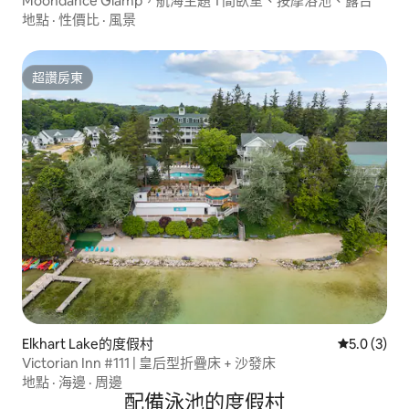
Moondance Glamp，航海主題 1 間臥室、按摩浴池、露台
地點
·
性價比
·
風景
超讚房東
超讚房東
Elkhart Lake的度假村
從 3 則評價
5.0 (3)
Victorian Inn #111 | 皇后型折疊床 + 沙發床
地點
·
海邊
·
周邊
配備泳池的度假村