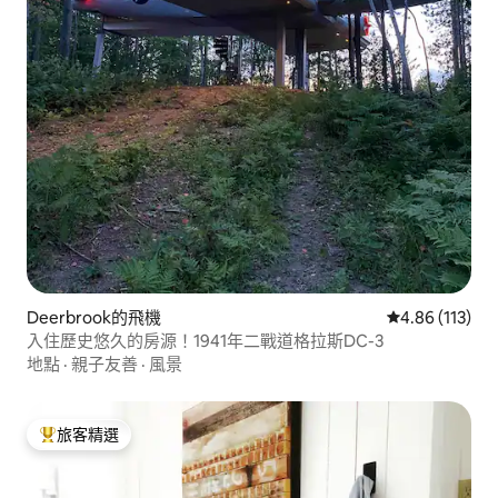
Deerbrook的飛機
從 113 則評價
4.86 (113)
入住歷史悠久的房源！1941年二戰道格拉斯DC-3
地點
·
親子友善
·
風景
旅客精選
旅客精選榜首