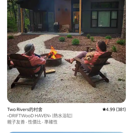
Two Rivers的村舍
從 381 則評價
4.99 (381)
•DRIFTWooD HAVEN• |熱水浴缸|
親子友善
·
性價比
·
準確性