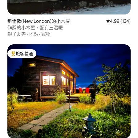
新倫敦(New London)的小木屋
從 134 則評價
4.99 (134)
僻靜的小木屋，配有三溫暖
親子友善
·
地點
·
寵物
旅客精選
旅客精選榜首