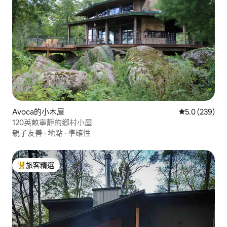
Avoca的小木屋
從 239 則評
5.0 (239)
120英畝寧靜的鄉村小屋
親子友善
·
地點
·
準確性
旅客精選
旅客精選榜首