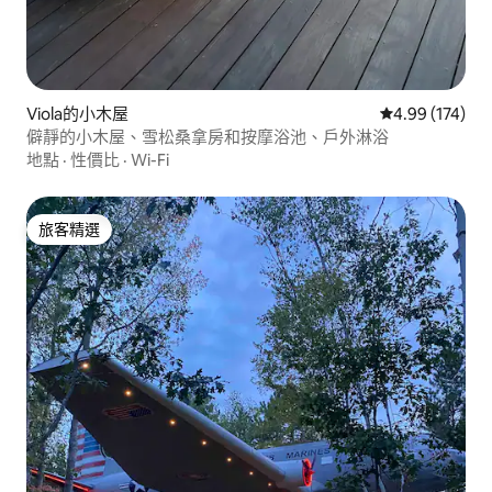
Viola的小木屋
從 174 則評價
4.99 (174)
僻靜的小木屋、雪松桑拿房和按摩浴池、戶外淋浴
地點
·
性價比
·
Wi-Fi
旅客精選
旅客精選