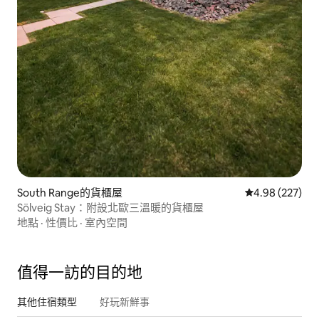
South Range的貨櫃屋
從 227 則評價
4.98 (227)
Sölveig Stay：附設北歐三溫暖的貨櫃屋
地點
·
性價比
·
室內空間
值得一訪的目的地
其他住宿類型
好玩新鮮事