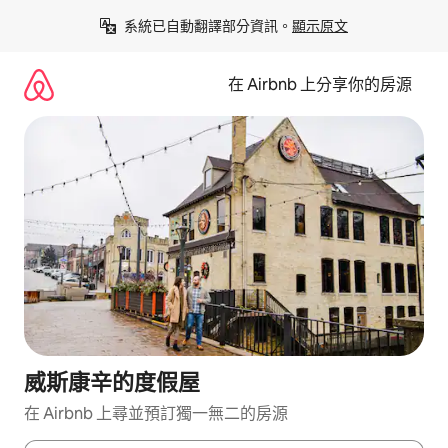
略
系統已自動翻譯部分資訊。
顯示原文
過
以
前
在 Airbnb 上分享你的房源
往
內
容
威斯康辛的度假屋
在 Airbnb 上尋並預訂獨一無二的房源