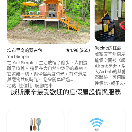
Racine的住處
坎布里奇的蒙古包
從 265 則評價中獲得 4.98 的平
4.98 (265)
威斯康辛州樹屋度
YurtSimple
這個空間被《超時
在 YurtSimple，生活放慢了腳步，人們遠
Airbnb房源，
離了喧囂。 這是在大自然中沐浴的森林。
大Airbnb的其
它遠離一切，與伴侶共度時光，有時還是
然體驗，可俯瞰小
與寵物共度時光。 您會開車經過
代舒適。 想像一下，您身處樹林裡的小木
性價比
·
親子友善
·
YurtCation（經過 YurtCation 約 300 英
地點
·
性價比
·
騎腳踏車
屋中，遠離喧囂、
尺），然後抵達 YurtSimple。 YurtCation
威斯康辛最受歡迎的度假屋設備與服務
鳥兒鳴叫，彷彿住
的直徑為 20 英尺，YurtSimple 的直徑為
西根湖 (Lake Mic
16 英尺。 提供木材和木炭。 您可以在室內
如果我們在家，就
的木柴爐上烹飪，也可以前往 2 英里外的
(Chai)！ 來吧，在 Racine 最保守的祕密中
任何一家很棒的餐廳用餐。 如果想訂披薩
留下一生難忘的回
外送也可以喔！
預訂。