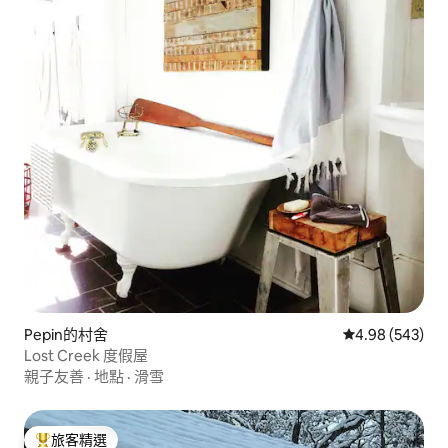
Pepin的村舍
從 543 則評價
4.98 (543)
Lost Creek 度假屋
親子友善
·
地點
·
滑雪
旅客精選