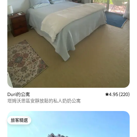
Duri的公寓
從 220 則評價
4.95 (220)
塔姆沃思區安靜放鬆的私人奶奶公寓
旅客精選
旅客精選