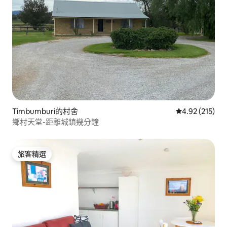
Timbumburi的村舍
從 215 則評價
4.92 (215)
鄉村天堂-距離城鎮幾分鐘
旅客精選
旅客精選