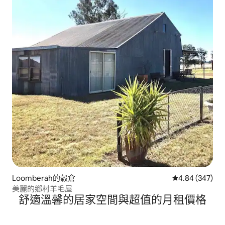
Loomberah的穀倉
從 347 則評價
4.84 (347)
美麗的鄉村羊毛屋
舒適溫馨的居家空間與超值的月租價格