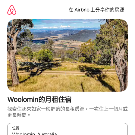
略
過
在 Airbnb 上分享你的房源
以
前
往
內
容
Woolomin的月租住宿
探索住起來如家一般舒適的長租房源，一次住上一個月或
更長時間。
位置
如有搜尋結果，瀏覽內容時請使用上下箭頭，或輕點、滑動裝置。