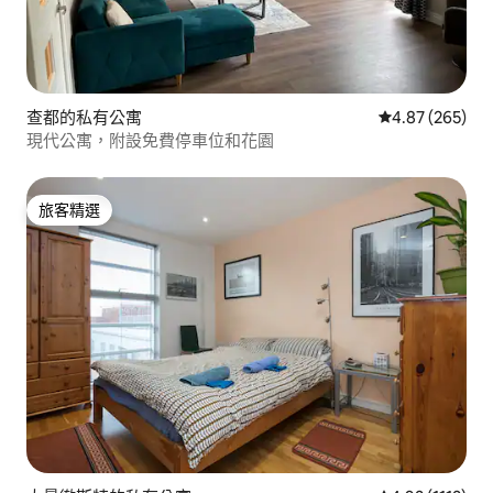
查都的私有公寓
從 265 則評價
4.87 (265)
現代公寓，附設免費停車位和花園
旅客精選
旅客精選