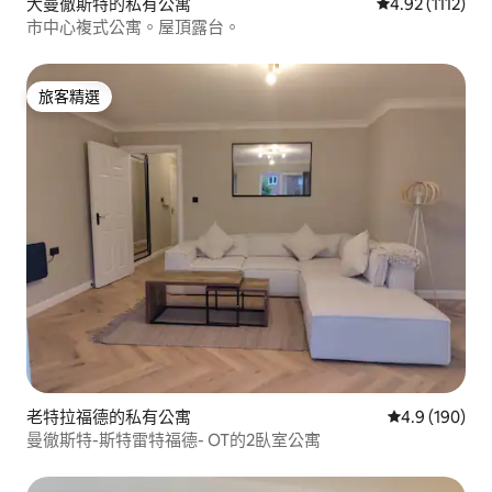
大曼徹斯特的私有公寓
從 1112 則評
4.92 (1112)
市中心複式公寓。屋頂露台。
旅客精選
旅客精選
老特拉福德的私有公寓
從 190 則評
4.9 (190)
曼徹斯特-斯特雷特福德- OT的2臥室公寓