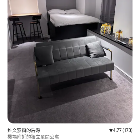
維文索爾的房源
從 173 則評價
4.77 (173)
機場附近的獨立單間公寓