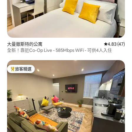
大曼徹斯特的公寓
從 47 則評價
4.83 (47)
全新！靠近Co-Op Live - 585Mbps WiFi - 可供4人入住
旅客精選
旅客精選榜首