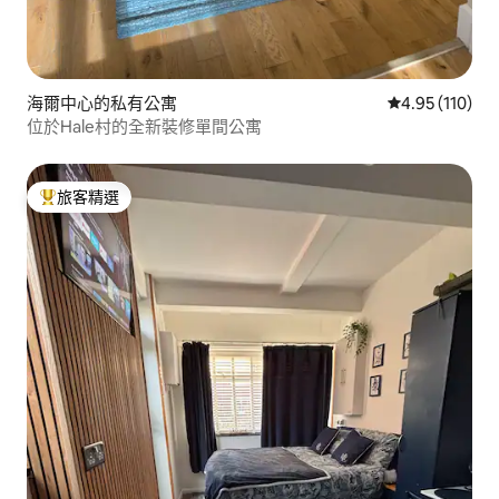
海爾中心的私有公寓
從 110 則評價
4.95 (110)
位於Hale村的全新裝修單間公寓
旅客精選
旅客精選榜首