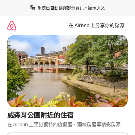
略
系統已自動翻譯部分資訊。
顯示原文
過
以
前
在 Airbnb 上分享你的房源
往
內
容
威森肖公園附近的住宿
在 Airbnb 上預訂獨特的度假屋、獨棟房屋等精彩房源