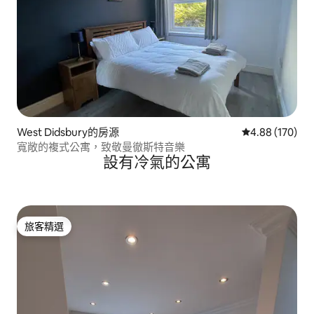
West Didsbury的房源
從 170 則評價
4.88 (170)
寬敞的複式公寓，致敬曼徹斯特音樂
設有冷氣的公寓
旅客精選
旅客精選