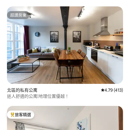
超讚房東
超讚房東
北區的私有公寓
從 413 則評價
4.79 (413)
迷人舒適的公寓|地理位置優越！
旅客精選
旅客精選榜首