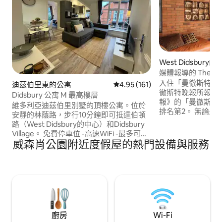
West Didsbur
媒體報導的 The Bank
Didsbury
入住「曼徹斯特最古怪
迪茲伯里東的公寓
從 161 則評價中獲得 4.95 的平
4.95 (161)
徹斯特晚報所報導！ 2024年5月《泰
Didsbury 公寓 M 最高樓層
報》的「曼徹斯特最佳
維多利亞迪茲伯里別墅的頂樓公寓。位於
排名第2。 無論是
安靜的林蔭路，步行10分鐘即可抵達伯頓
真正的禮遇。 在西迪德斯伯里市中心的二
路（West Didsbury的中心）和Didsbury
級建築中，在舊銀
Village。 免費停車位 -高速WiFi -最多可供
這是一個獨一無二
威森肖公園附近度假屋的熱門設備與服務
4 人入住；1 張雙人床、1 張雙人沙發床 步
家Bailon的壁畫！ 事先同意帶狗，但不得
行 10 分鐘即可抵達伯頓路 步行 10 分鐘即
在房源內無人看管。 歡迎預定期待您
可抵達迪茲伯里村 步行 10 分鐘即可抵達
蒞臨
Christie 曼徹斯特大學法洛菲爾德校區10
分鐘車程 曼徹斯特機場10/15分鐘車程 步行
5 分鐘即可抵達西迪茲伯里電車站 >乘坐電
車20分鐘即可抵達市中心
廚房
Wi-Fi