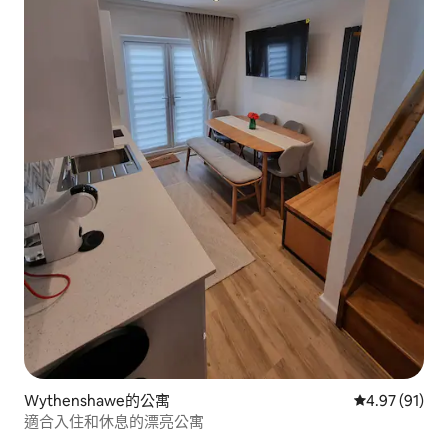
Wythenshawe的公寓
從 91 則評價
4.97 (91)
適合入住和休息的漂亮公寓