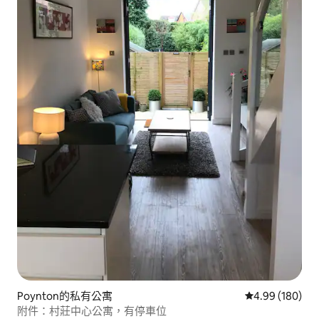
Poynton的私有公寓
從 180 則評價
4.99 (180)
附件：村莊中心公寓，有停車位