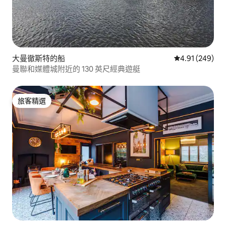
大曼徹斯特的船
從 249 則評價
4.91 (249)
曼聯和媒體城附近的 130 英尺經典遊艇
旅客精選
旅客精選