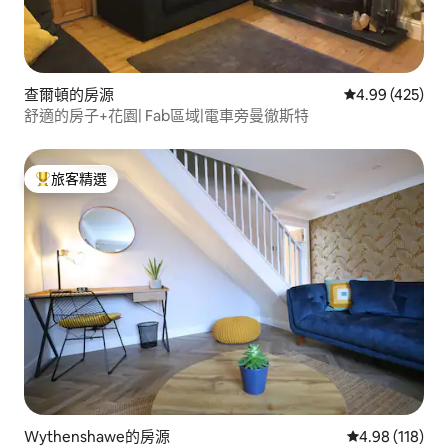
查爾頓的房源
從 425 則評價
4.99 (425)
舒適的房子+花園| Fab區域|電車旁曼徹斯特
旅客精選
旅客精選榜首
Wythenshawe的房源
從 118 則評價
4.98 (118)