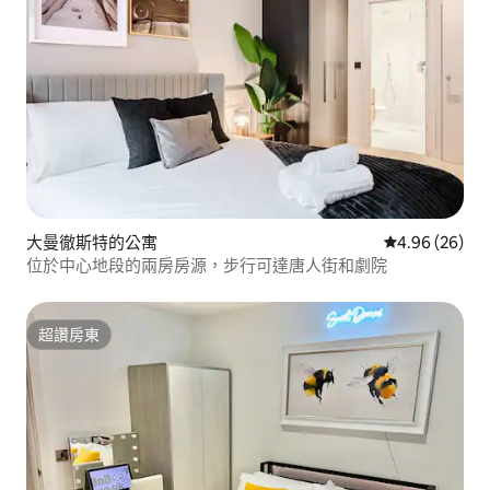
大曼徹斯特的公寓
從 26 則評價
4.96 (26)
位於中心地段的兩房房源，步行可達唐人街和劇院
超讚房東
超讚房東