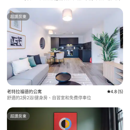
超讚房東
超讚房東
老特拉福德的公寓
從 5 則評價
4.8 (5)
舒適的2房2浴|健身房、自習室和免費停車位
超讚房東
超讚房東