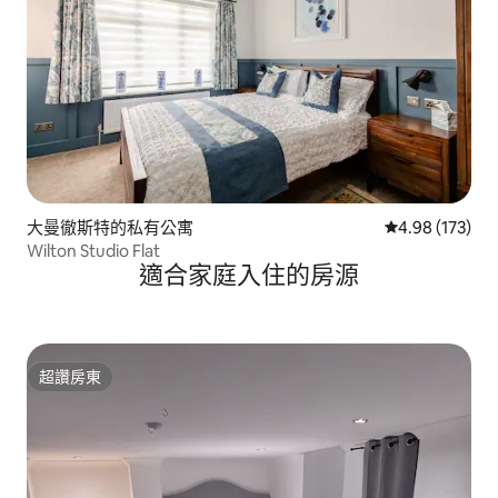
大曼徹斯特的私有公寓
從 173 則評價
4.98 (173)
Wilton Studio Flat
適合家庭入住的房源
超讚房東
超讚房東