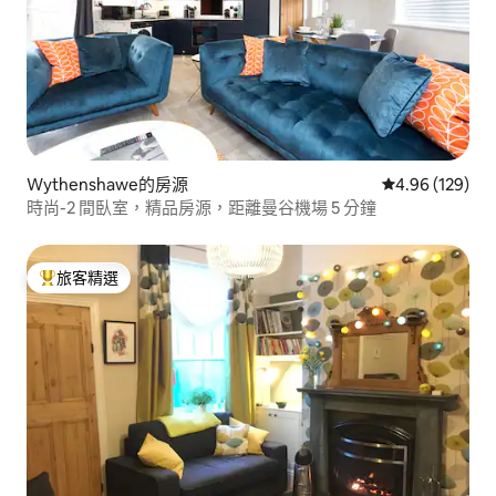
Wythenshawe的房源
從 129 則評價
4.96 (129)
時尚-2 間臥室，精品房源，距離曼谷機場 5 分鐘
旅客精選
旅客精選榜首