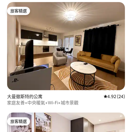
旅客精選
旅客精選
大曼徹斯特的公寓
從 24 則評價
4.92 (24)
家庭友善+中央暖氣+Wi-Fi+城市景觀
旅客精選
旅客精選