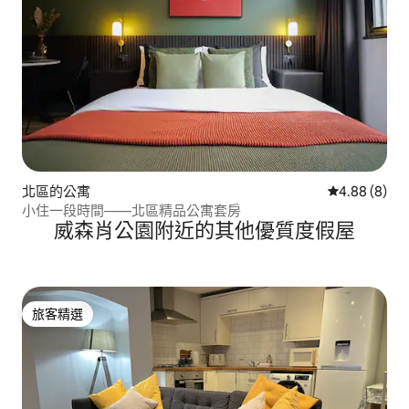
北區的公寓
從 8 則評價中
4.88 (8)
小住一段時間——北區精品公寓套房
威森肖公園附近的其他優質度假屋
旅客精選
旅客精選