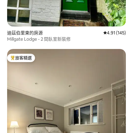
迪茲伯里東的房源
從 145 則評價
4.91 (145)
Millgate Lodge - 2 間臥室新裝修
旅客精選
旅客精選榜首