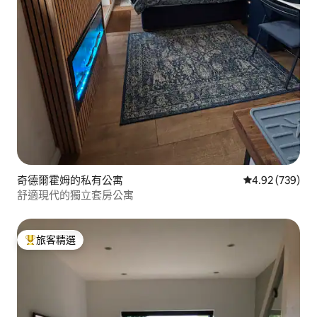
奇德爾霍姆的私有公寓
從 739 則評價
4.92 (739)
舒適現代的獨立套房公寓
旅客精選
旅客精選榜首