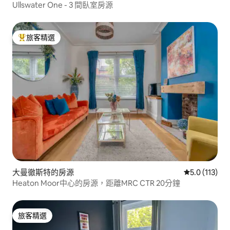
Ullswater One - 3 間臥室房源
旅客精選
旅客精選榜首
大曼徹斯特的房源
從 113 則評
5.0 (113)
Heaton Moor中心的房源，距離MRC CTR 20分鐘
旅客精選
旅客精選