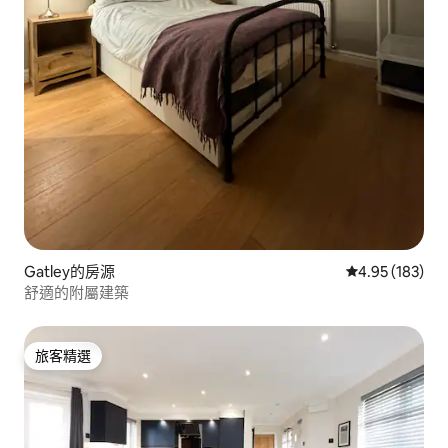
Gatley的房源
從 183 則評價
4.95 (183)
舒適的附屬建築
旅客精選
旅客精選