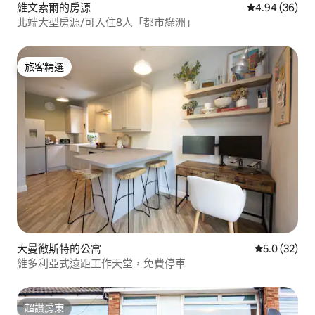
維文索爾的房源
從 36 則評價
4.94 (36)
北端大型房源/可入住8人「都市綠洲」
旅客精選
旅客精選
大曼徹斯特的公寓
從 32 則評
5.0 (32)
維多利亞式遠距工作天堂，免費停車
超讚房東
超讚房東