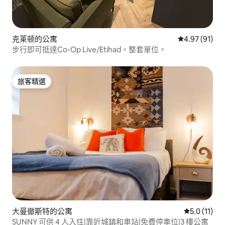
克莱顿的公寓
從 91 則評價
4.97 (91)
步行即可抵達Co-Op Live/Etihad。整套單位。
旅客精選
旅客精選
大曼徹斯特的公寓
從 11 則評
5.0 (11)
SUNNY 可供 4 人入住|靠近城鎮和車站|免費停車位|3 樓公寓