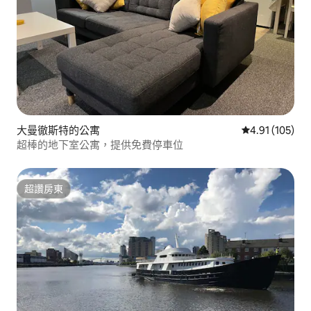
大曼徹斯特的公寓
從 105 則評價
4.91 (105)
超棒的地下室公寓，提供免費停車位
超讚房東
超讚房東