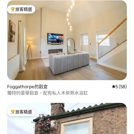
旅客精選
旅客精選榜首
Foggathorpe的穀倉
從 58 則
5 (58)
獨特的豪華穀倉，配有私人木柴熱水浴缸
旅客精選
旅客精選榜首