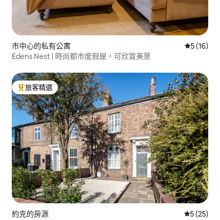
市中心的私有公寓
從 16 則
5 (16)
Edens Nest | 時尚都市度假屋，可欣賞美景
旅客精選
旅客精選榜首
約克的房源
從 25 則
5 (25)