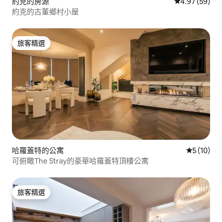
約克的房源
從 59 則評價
4.97 (59)
約克的古董鄉村小屋
旅客精選
旅客精選
哈羅蓋特的公寓
從 10 則
5 (10)
可俯瞰The Stray的豪華哈羅蓋特頂樓公寓
旅客精選
旅客精選