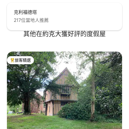
士。 步行穿過幾分鐘路程的寧靜博物館花
園，經過中世紀的聖 Marys Abbey 和修復
克利福德塔
的 3 世紀羅馬多角塔帶您進入市中心的步
行區。 約克車站（有前往惠特比、霍華德
217位當地人推薦
城堡、噴泉修道院和海岸的觀光巴士站）
步行8分鐘。 從「Cycle Heaven」租用單
其他在約克大獲好評的度假屋
車也在約克車站。 公寓有13個室外台階。
旅客精選
旅客精選榜首