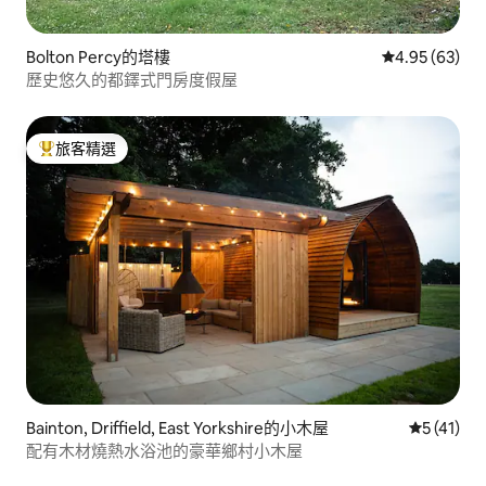
Bolton Percy的塔樓
從 63 則評價
4.95 (63)
歷史悠久的都鐸式門房度假屋
旅客精選
旅客精選榜首
Bainton, Driffield, East Yorkshire的小木屋
從 41 則
5 (41)
配有木材燒熱水浴池的豪華鄉村小木屋