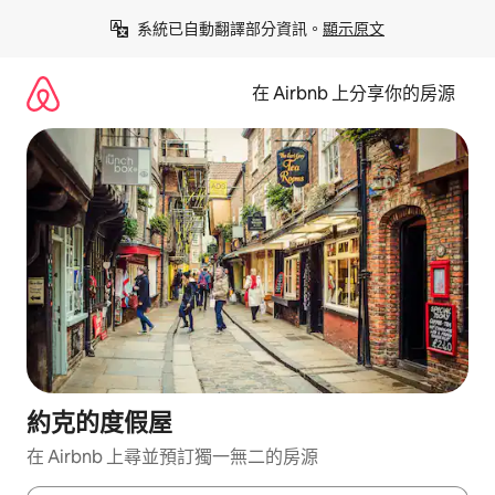
略
系統已自動翻譯部分資訊。
顯示原文
過
以
前
在 Airbnb 上分享你的房源
往
內
容
約克的度假屋
在 Airbnb 上尋並預訂獨一無二的房源