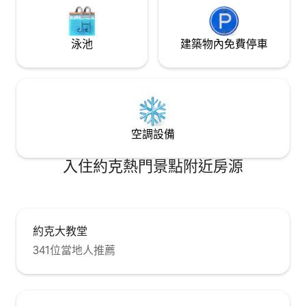
節，創造了完美的夢幻度假體驗。 公寓已
被Alistair Sawday的「特殊住宿」（約克
第一家）選中。這間寬敞的公寓由藝術家
泳池
建築物內免費停車
業主精心修復和設計，並擁有他們的原創
藝術品（繪畫/燈光）。公寓有實心橡木地
板、古董波斯地毯和法國和現代設計師家
具的組合，這有助於公寓的特殊特色。一
套令人驚嘆的18世紀城堡門將客廳和臥室
分開，並為這個迷人的發現提供了「驚嘆
因素」。 一個迎賓籃，裝有普羅塞克或紅
空調設備
酒或白葡萄酒和橄欖，以及 廚房提供早
餐；手工麵包、奶油、果醬、麥片、牛
奶、自由放牧雞蛋、新鮮水果汁、
入住約克熱門景點附近房源
Marmite、Betty 's/Yorkshire茶和磨碎咖
啡。 *免費WiFi*和*免費停車位*。 行李相
關協助。 客廳配有亞麻布古葛的古董切斯
特菲爾德沙發、大幅面藝術書籍、42 吋智
慧高畫質電視（可免費收看）、DVD播放
約克大教堂
機、Bose藍牙音響系統，非常適合舒適的
341位當地人推薦
夜晚。 配有步入式淋浴間、加熱毛巾架、
地暖和大量白色毛巾（沐浴乳和洗髮精
等）的潮溼房間風格浴室 廚房-回收的石板
工作台面、維多利亞瓷磚地板。電磁爐、
烤箱、冰箱、微波爐、電熱水壺、咖啡