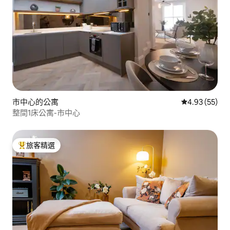
市中心的公寓
從 55 則評價
4.93 (55)
整間1床公寓-市中心
旅客精選
旅客精選榜首