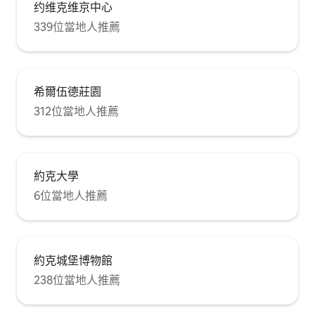
约维克维京中心
機、烤麵包機等。洗衣機、蒸汽熨斗和熨
衣板。 按標有「Evagora-Campbell」的前
339位當地人推薦
門鈴，David或Anita會給您鑰匙，帶您參
觀公寓。 公寓位於我們的家庭住宅內，但
完全獨立，有自己的入口。不過，您的房
東可以隨時為您提供有關當地景點、餐廳
希爾伍德莊園
和一日遊景點的建議。 「Atelier 22
York」位於約克的「文化區」，從約克郡
312位當地人推薦
博物館、皇家劇院、約克藝術畫廊和大教
堂步行幾分鐘即可抵達。 距離市內頂級餐
廳僅一步之遙：Roots、The Star Inn The
City、Betty 's、Skosh、Partisan、Le
Cochon Aveugle，以及許多酒吧和酒吧；
約克大學
夜間輕鬆漫步回家。 Stonegate和
6位當地人推薦
Shambles的中世紀建築修復得很漂亮，為
最後一刻的購物提供了完美的環境。 約克
的許多景點，包括The Minster、約克郡博
物館和花園、寶藏屋、費爾法克斯屋、城
堡博物館、國家鐵路博物館、城市牆、皇
約克城堡博物館
家劇院、城市銀幕電影院、Betty 's著名的
238位當地人推薦
茶室都在步行5-10分鐘的距離內，以及美
麗的河邊步行和餐廳、酒吧和酒吧太多
了。因此，完全不需要汽車、計程車/巴