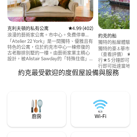
克利夫頓的私有公寓
從 402 則評價中獲得 4.99 的平
4.99 (402)
浪漫的藝術家公寓。市中心。免費停車
約克的船
位。
「Atelier 22 York」是一間獨特、優雅且有
獨特的船屋體驗|
特色的公寓，位於約克市中心一棟修復的
獨特的豪⚓️華市中心住宿 ⚓️ 
古老聯排別墅的一樓。由藝術家業主精心
（查看評價） ★ 
設計，被Alistair Sawday的「特殊住宿」
行★5 分鐘即可抵
選中。它擁有David的原創藝術品、法國時
行即可抵達當地時尚的「
代和設計師家具。 -步行 8 分鐘即可抵達約
約克最受歡迎的度假屋設備與服務
供★ 3間臥室寢具
克大教堂。 -步行 8 分鐘即可抵達約克車
有所有現代化設備
站。 -步行 8 分鐘即可進入美妙的博物館花
保盥洗用品的浴★室 
園。 -快速 Wi-Fi。 -免費路邊停車位。
日光浴甲板，可欣賞美麗
-100%亞麻床單。 -歡迎籃 「Atelier 22
涼。中央暖氣 ★ 兒童友善，提供救生衣 ★
York」是一個獨獨特、優雅和個性化的獨
超快的網路
立公寓，位於新修復的時代聯排別墅。 理
想地位於安靜的住宅街道上，步行5分鐘即
廚房
Wi-Fi
可抵達約克敏斯特（York Minster ）和市
中心的喧囂，有博物館、精美的餐廳和購
物。步行8分鐘即可抵達約克火車站。 皇
家藝術學院畢業生David和Anita注重細