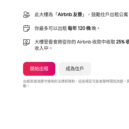
此大樓為「
Airbnb 友善
」，鼓勵住戶出租公寓
你最多可以出租
每年 120 晚
晚。
大樓管委會將從你的 Airbnb 收款中收取
25%
收入中。
開始出租
成為住戶
出租房源須遵守適用的法律和限制，這些規定可能會隨時間而改變。
動。
你的每月潛在收入為 $30214