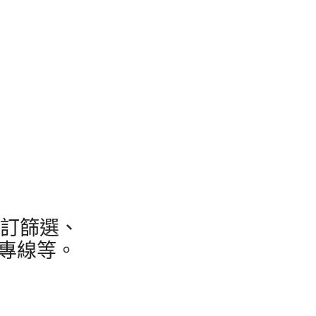
訂篩選、
全專線等。