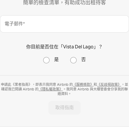
簡單的檢查清單，有助成功出租待客
電子郵件*
你目前是否住在「Vista Del Lago」？
是
否
申請此《業者指南》，即表示我同意 Airbnb 的
《服務條款》
和
《反歧視政策》
，並
確認我已閱讀 Airbnb 的
《隱私權政策》
。我同意 Airbnb 與大樓管委會分享我的聯
絡資料。
取得指南