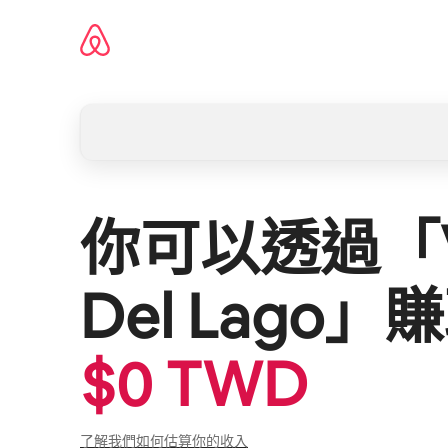
略
過
以
前
往
內
你可以透過「
容
Del Lago
」賺
$
0
TWD
了解我們如何估算你的收入