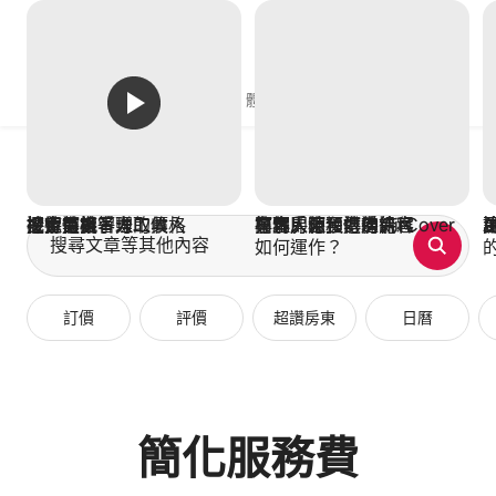
略
過
資源中心
以
前
往
房源
體驗
服務
內
容
探索待客管理工具
接待首批客人
檢查價格
把握商機，賺取收入
設定具競爭力的價格
避免退訂
打理房源，準備待客
布置房源
與客人相互傳送訊息
簡化入住和退房流程
了解即時預訂功能
專為房東提供的 AirCover
搜尋文章等其他內容
如何運作？
訂價
評價
超讚房東
日曆
簡化服務費