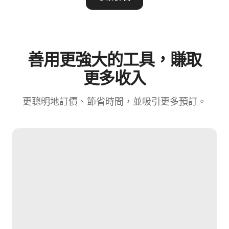
善用更強大的工具，賺⁠取
更⁠多收⁠入
更聰明地訂價⁠、節省時間⁠，並吸引更多預訂⁠。