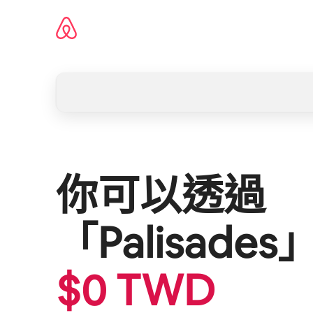
略
過
以
前
往
內
容
你可以透過
「
Palisades
$
0
TWD