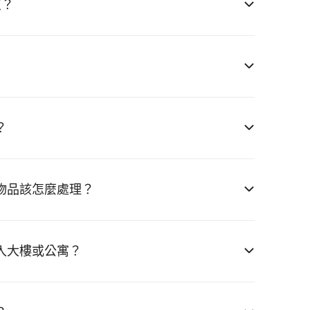
東？
？
物品該怎麼處理？
入大樓或公寓？