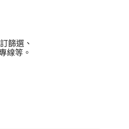
訂篩選、
全專線等。