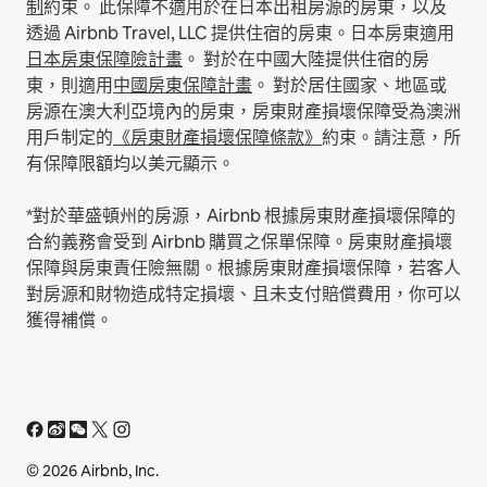
制
約束。
此保障不適用於在日本出租房源的房東，以及
透過 Airbnb Travel, LLC 提供住宿的房東。日本房東適用
日⁠本房⁠東保⁠障⁠險計⁠畫
⁠。
對於在中國大陸提供住宿的房
東，則適用
中⁠國房⁠東保⁠障計⁠畫
⁠。
對於居住國家、地區或
房源在澳大利亞境內的房東，房東財產損壞保障受為澳洲
用戶制定的
《房東財產損壞保障條款》
約束。請注意，所
有保障限額均以美元顯示。
*對於華盛頓州的房源，Airbnb 根據房東財產損壞保障的
合約義務會受到 Airbnb 購買之保單保障。房東財產損壞
保障與房東責任險無關。根據房東財產損壞保障，若客人
對房源和財物造成特定損壞、且未支付賠償費用，你可以
獲得補償。
© 2026 Airbnb, Inc.