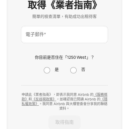
取得《業者指南》
簡單的檢查清單，有助成功出租待客
電子郵件*
你目前是否住在「1250 West」？
是
否
申請此《業者指南》，即表示我同意 Airbnb 的
《服務條
款》
和
《反歧視政策》
，並確認我已閱讀 Airbnb 的
《隱
私權政策》
。我同意 Airbnb 與大樓管委會分享我的聯絡
資料。
取得指南