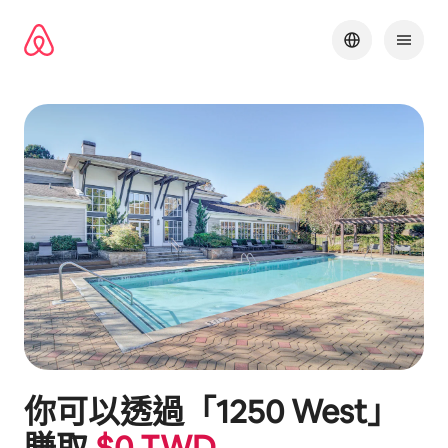
略
過
以
前
往
內
容
你可以透過「
1250 West
」
賺取
$
0
TWD