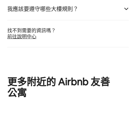
我應該要遵守哪些大樓規則？
找不到需要的資訊嗎⁠？
前往說明中心
更多附近的 Airbnb 友⁠善
公⁠寓
顯示 0 項，共 0 項