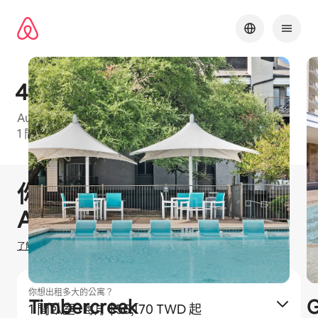
略
過
以
前
往
內
422 at the Lake
容
Austin Metro⁠的 Airbnb 友⁠善公⁠寓大⁠樓⁠，可⁠選房⁠型包⁠括
1 間臥室和2 間臥室
1 / 30
顯示 0 項，共 0 項
你有機會賺取
$
0
TWD
在
Airbnb 出租
了解我們如何估算你的收入
你想出租多大的公寓？
Timbercreek
G
1 間臥室
·
$56,170 TWD 起
每月