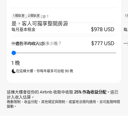
1 間臥室
2 間臥室
1
客人是否獨享整間房源？
是，客人可獨享整間房源
$978 USD
每月基本租金
每
$777 USD
一週的平均收入
一
你會在 Airbnb 出租多少晚？
1 晚
在這棟大樓，你每年最多可出租 90 晚
這棟大樓會從你的 Airbnb 收款中收取
25%
作為收益分配
。這已
計入收入估算。
晚數限制、收益分配、其他規定與限制，或當地法規均適用，且可能隨時間
變動。
你的每月潛在收入為 $26382