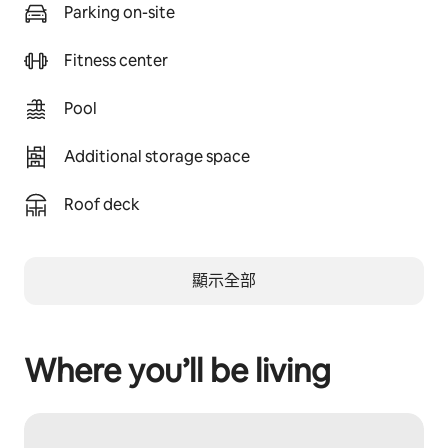
Parking on-site
Fitness center
Pool
Additional storage space
Roof deck
顯示全部
Where you’ll be living