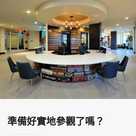
準備好實地參觀⁠了⁠嗎⁠？