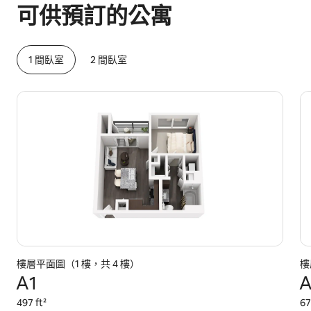
可供預訂的公寓
1 間臥室
2 間臥室
樓層平面圖（1 樓，共 4 樓）
樓
A1
A
497 ft²
67