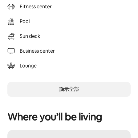
Fitness center
Pool
Sun deck
Business center
Lounge
顯示全部
Where you’ll be living