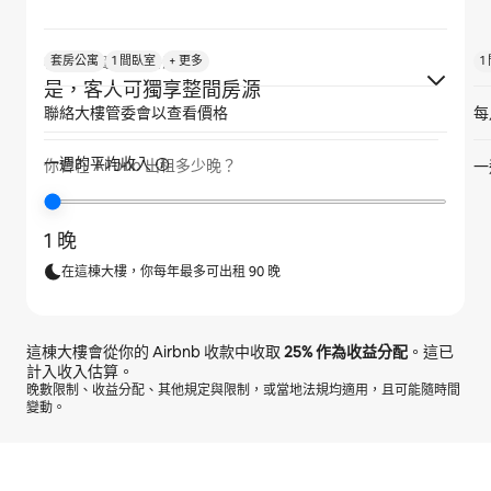
套房公寓
1 間臥室
+ 更多
1
客人是否獨享整間房源？
是，客人可獨享整間房源
聯絡大樓管委會以查看價格
每
一週的平均收入
你會在 Airbnb 出租多少晚？
一
1 晚
在這棟大樓，你每年最多可出租 90 晚
這棟大樓會從你的 Airbnb 收款中收取
25%
作為收益分配
。這已
計入收入估算。
晚數限制、收益分配、其他規定與限制，或當地法規均適用，且可能隨時間
變動。
你的每月潛在收入為 $28423