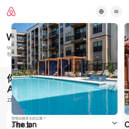
略
過
以
前
往
內
Westerly at Worldgate
容
Washington Metro⁠的 Airbnb 友⁠善公⁠寓大⁠樓⁠，可⁠選房⁠型
包⁠括2 間臥室和3 間臥室
1 / 12
顯示 0 項，共 0 項
你有機會賺取
$
0
TWD
在
Airbnb 出租
了解我們如何估算你的收入
你想出租多大的公寓？
The Ian
C
2 間臥室