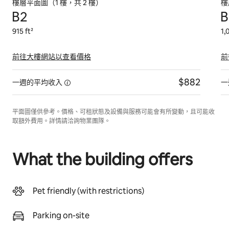
樓層平面圖（1 樓，共 2 樓）
樓
B2
B
915 ft²
1,
前往大樓網站以查看價格
前
$882
一週的平均收入
一
平面圖僅供參考。價格、可租狀態及設備與服務可能會有所變動，且可能收
取額外費用。詳情請洽詢物業團隊。
What the building offers
Pet friendly (with restrictions)
Parking on-site