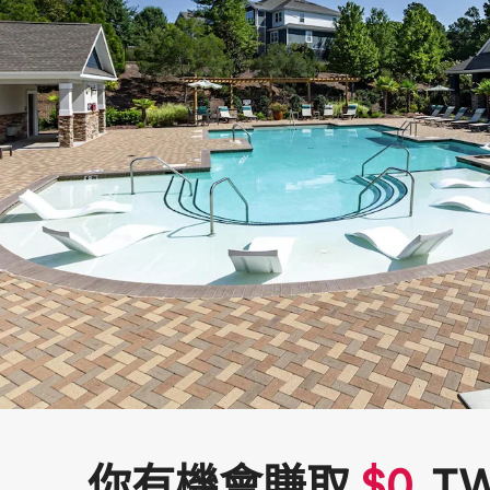
你有機會賺取
$
0
T