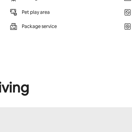
Pet play area
Package service
iving