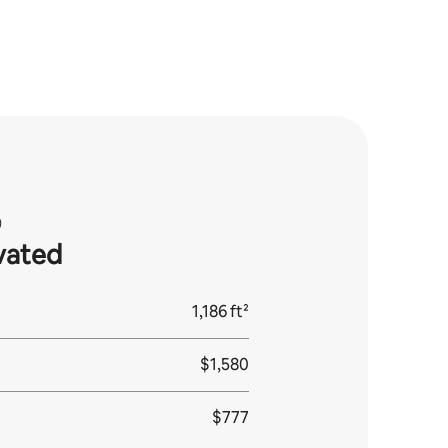
）
vated
1,186 ft²
$1,580
$777