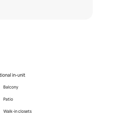
ional in-unit
Balcony
Patio
Walk-in closets