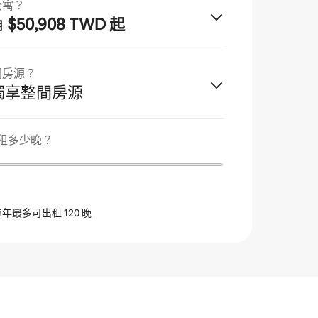
公寓？
$50,908 TWD 起
月
間房源？
獨享整間房源
 出租多少晚？
最多可出租 120 晚