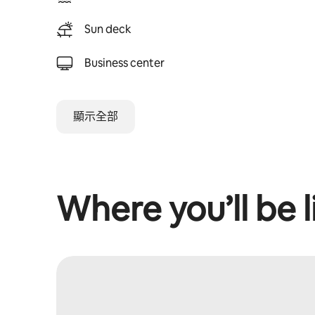
Sun deck
Business center
顯示全部
Where you’ll be l