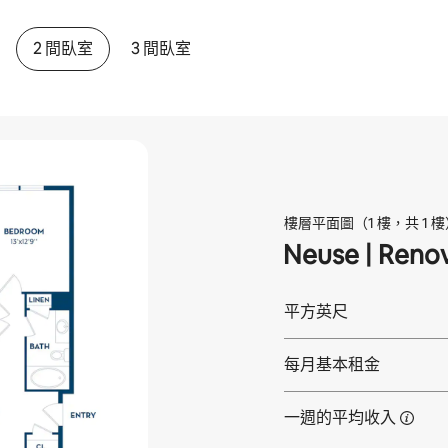
2 間臥室
3 間臥室
樓層平面圖（1 樓，共 1 樓
Neuse | Reno
平方英尺
每月基本租金
一週的平均收入