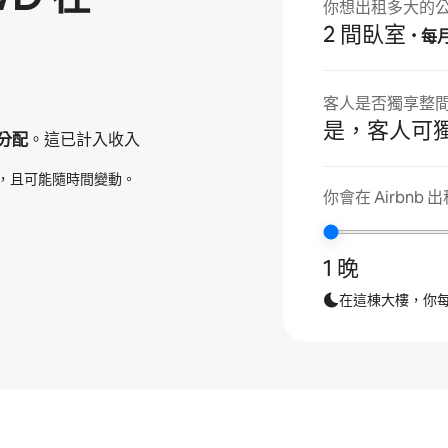
你想出租多大的
2 間臥室
·
每
客人是否獨享整
是，客人可
分配
。這已計入收入
，且可能隨時間變動。
你會在 Airbnb
1 晚
在這棟大樓，你每年