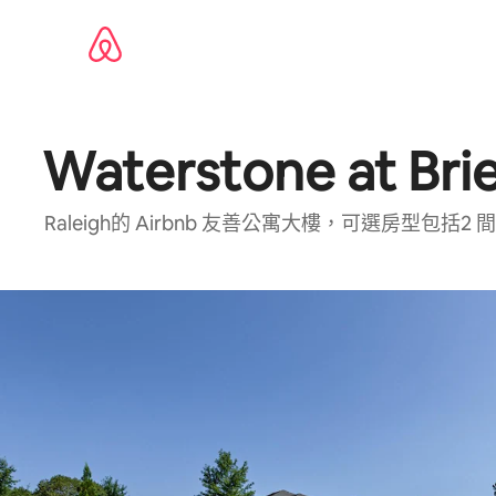
略
過
以
前
往
內
容
Waterstone at Bri
Raleigh⁠的 Airbnb 友⁠善公⁠寓大⁠樓⁠，可⁠選房⁠型包⁠