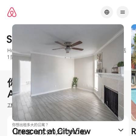
略
過
以
前
往
內
Serena Heights
容
Houston Metro⁠的 Airbnb 友⁠善公⁠寓大⁠樓⁠，可⁠選房⁠型包⁠括
1 間臥室和2 間臥室
1 / 13
顯示 0 項，共 0 項
你有機會賺取
$
0
TWD
在
Airbnb 出租
了解我們如何估算你的收入
你想出租多大的公寓？
Crescent at CityView
R
1 間臥室
·
$29,231 TWD 起
每月