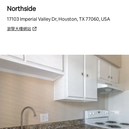
Northside
17103 Imperial Valley Dr, Houston, TX 77060, USA
瀏覽大樓網站