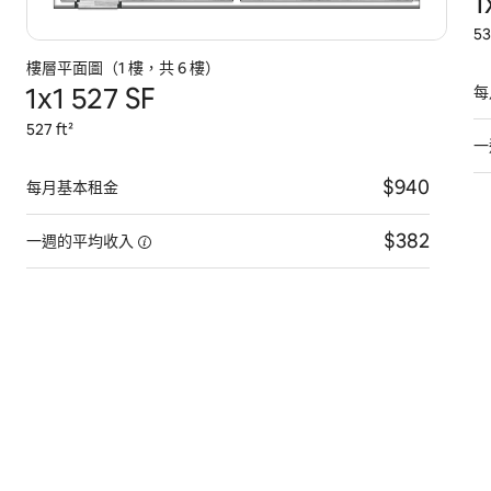
1
53
樓層平面圖（1 樓，共 6 樓）
1x1 527 SF
每
527 ft²
一
$940
每月基本租金
$382
一週的平均收入