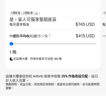
1 間臥室
2 間臥室
1
客人是否獨享整間房源？
是，客人可獨享整間房源
$745 USD
每月基本租金
每
$415 USD
一週的平均收入
一
你會在 Airbnb 出租多少晚？
1 晚
在這棟大樓，你每年最多可出租 180 晚
這棟大樓會從你的 Airbnb 收款中收取
25%
作為收益分配
。這已
計入收入估算。
晚數限制、收益分配、其他規定與限制，或當地法規均適用，且可能隨時間
變動。
你的每月潛在收入為 $12330