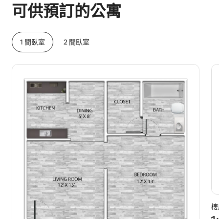
可供預訂的公寓
1 間臥室
2 間臥室
樓