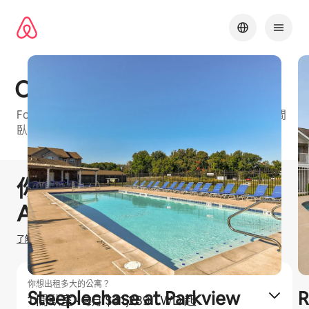
略
過
以
前
往
內
Oak Crossing
容
Fort Wayne⁠的 Airbnb 友⁠善公⁠寓大⁠樓⁠，可⁠選房⁠型包⁠括1 間
臥室和2 間臥室
1 / 38
顯示 0 項，共 0 項
你有機會賺取
$
0
TWD
在
Airbnb 出租
了解我們如何估算你的收入
你想出租多大的公寓？
Steeplechase at Parkview
R
1 間臥室
·
$41,289 TWD 起
每月