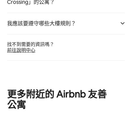
Crossing」的公寓？
我應該要遵守哪些大樓規則？
找不到需要的資訊嗎⁠？
前往說明中心
更多附近的 Airbnb 友⁠善
公⁠寓
顯示 0 項，共 0 項