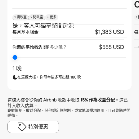
C
1 間臥室
2 間臥室
+ 更多
1
客人是否獨享整間房源？
是，客人可獨享整間房源
$1,383 USD
每月基本租金
每
$555 USD
一週的平均收入
一
你會在 Airbnb 出租多少晚？
1 晚
在這棟大樓，你每年最多可出租 180 晚
這棟大樓會從你的 Airbnb 收款中收取
15%
作為收益分配
。這已
計入收入估算。
晚數限制、收益分配、其他規定與限制，或當地法規均適用，且可能隨時間
變動。
特別優惠