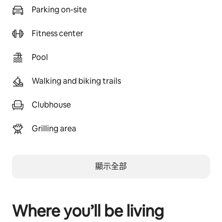
Parking on-site
Fitness center
Pool
Walking and biking trails
Clubhouse
Grilling area
顯示全部
Where you’ll be living