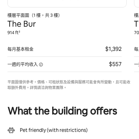
樓層平面圖（1 樓，共 3 樓）
樓
The Bur
T
914 ft²
70
$1,392
每月基本租金
每
$557
一週的平均收入
一
平面圖僅供參考。價格、可租狀態及設備與服務可能會有所變動，且可能收
取額外費用。詳情請洽詢物業團隊。
What the building offers
Pet friendly (with restrictions)