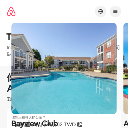
略
過
以
前
往
內
The Line
容
Indianapolis⁠的 Airbnb 友⁠善公⁠寓大⁠樓⁠，可⁠選房⁠型包⁠括1 間
臥室
1 / 39
顯示 0 項，共 0 項
你有機會賺取
$
0
TWD
在
Airbnb 出租
了解我們如何估算你的收入
你想出租多大的公寓？
Bayview Club
A
1 間臥室
·
$45,302 TWD 起
每月