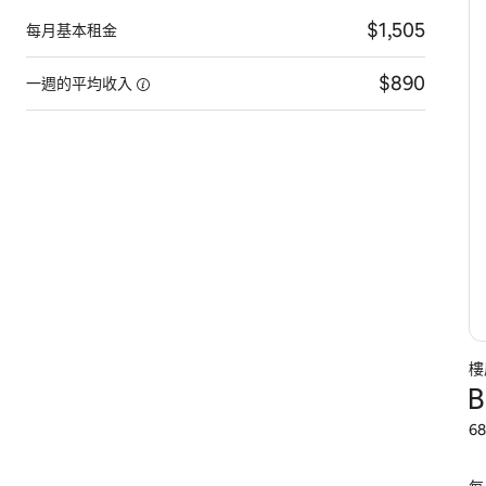
$1,505
每月基本租金
$890
一週的平均收入
樓
B
68