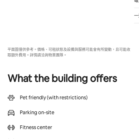
每
一
平面圖僅供參考。價格、可租狀態及設備與服務可能會有所變動，且可能收
取額外費用。詳情請洽詢物業團隊。
What the building offers
Pet friendly (with restrictions)
Parking on-site
Fitness center