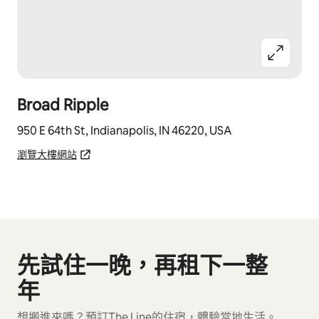
Broad Ripple
950 E 64th St, Indianapolis, IN 46220, USA
瀏覽大樓網站
先試住一晚，再租下一整
顯示 0 項，共 0 項
年
想搬進來嗎？預訂The Line的住宿，體驗當地生活。