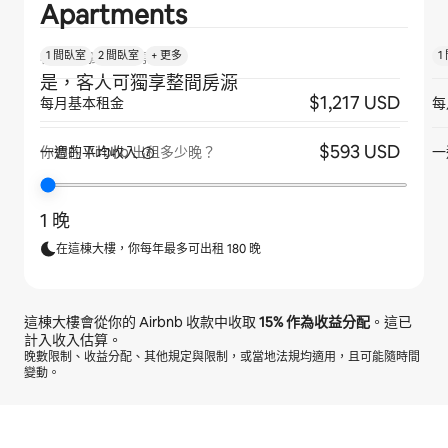
Apartments
1 間臥室
2 間臥室
+ 更多
1
客人是否獨享整間房源？
是，客人可獨享整間房源
$1,217 USD
每月基本租金
每
$593 USD
一週的平均收入
一
你會在 Airbnb 出租多少晚？
1 晚
在這棟大樓，你每年最多可出租 180 晚
這棟大樓會從你的 Airbnb 收款中收取
15%
作為收益分配
。這已
計入收入估算。
晚數限制、收益分配、其他規定與限制，或當地法規均適用，且可能隨時間
變動。
你的每月潛在收入為 $28691