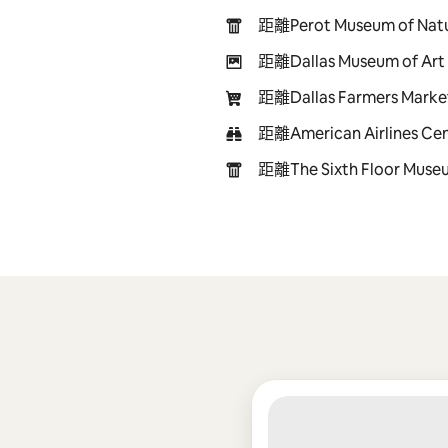
距離Perot Museum of Natu
距離Dallas Museum of Art
距離Dallas Farmers Marke
距離American Airlines Cen
距離The Sixth Floor Museu