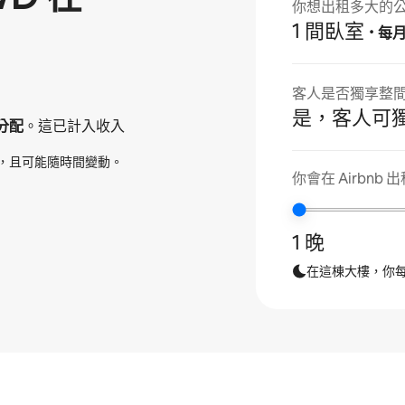
你想出租多大的
1 間臥室
·
每
客人是否獨享整
是，客人可
分配
。這已計入收入
，且可能隨時間變動。
你會在 Airbnb
1 晚
在這棟大樓，你每年