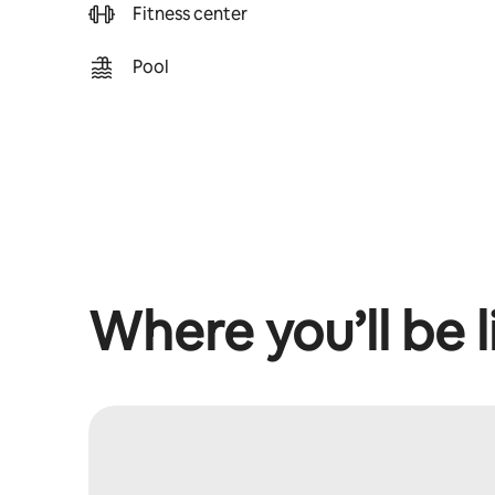
Fitness center
Pool
Where you’ll be l