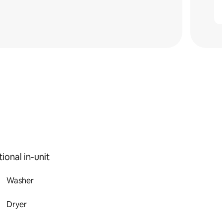
ional in-unit
Washer
Dryer