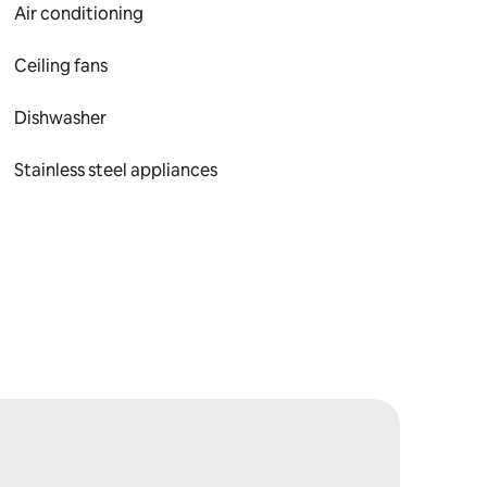
Air conditioning
Ceiling fans
Dishwasher
Stainless steel appliances