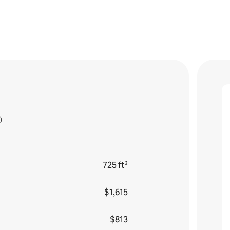
樓）
725 ft²
$1,615
$813