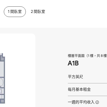
1 間臥室
2 間臥室
樓層平面圖（1 樓，共 8 
A1B
平方英尺
每月基本租金
一週的平均收入