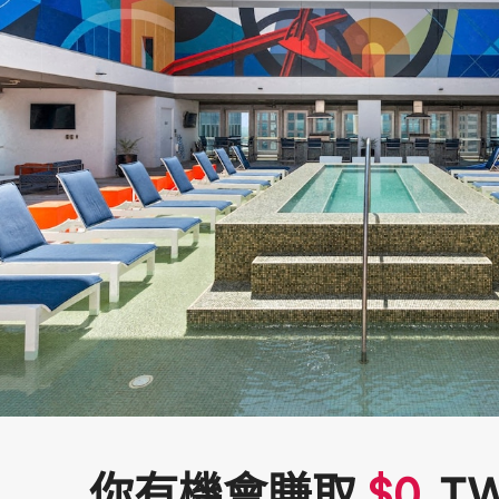
你有機會賺取
$
0
T