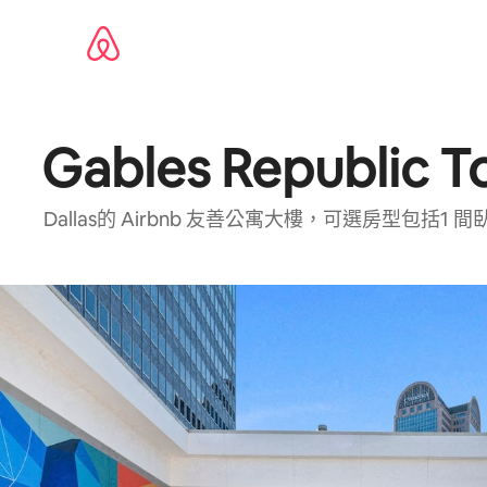
略
過
以
前
往
內
容
Gables Republic T
Dallas⁠的 Airbnb 友⁠善公⁠寓大⁠樓⁠，可⁠選房⁠型包⁠括1