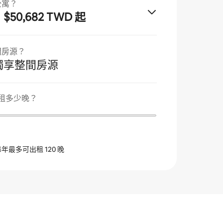
公寓？
$50,682 TWD 起
月
間房源？
獨享整間房源
 出租多少晚？
最多可出租 120 晚