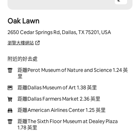
Oak Lawn
2650 Cedar Springs Rd, Dallas, TX 75201, USA
瀏覽大樓網站
附近的好去處
距離Perot Museum of Nature and Science 1.24 英
里
距離Dallas Museum of Art 1.38 英里
距離Dallas Farmers Market 2.36 英里
距離American Airlines Center 1.25 英里
距離The Sixth Floor Museum at Dealey Plaza
1.78 英里