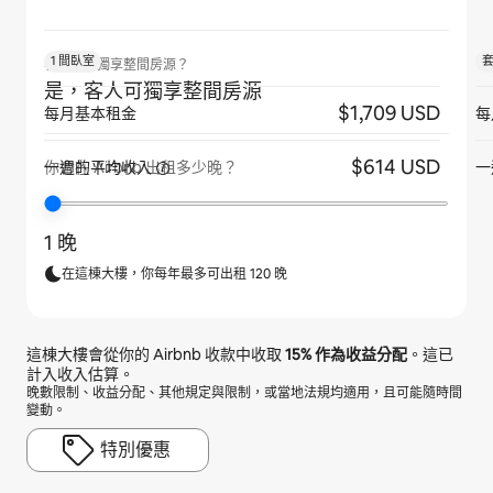
1 間臥室
客人是否獨享整間房源？
是，客人可獨享整間房源
$1,709 USD
每月基本租金
每
$614 USD
一週的平均收入
一
你會在 Airbnb 出租多少晚？
1 晚
在這棟大樓，你每年最多可出租 120 晚
這棟大樓會從你的 Airbnb 收款中收取
15%
作為收益分配
。這已
計入收入估算。
晚數限制、收益分配、其他規定與限制，或當地法規均適用，且可能隨時間
變動。
特別優惠