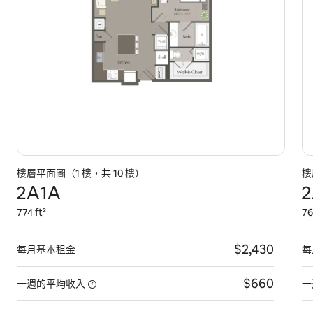
樓層平面圖（1 樓，共 10 樓）
樓
2A1A
2
774 ft²
76
$2,430
每月基本租金
每
$660
一週的平均收入
一