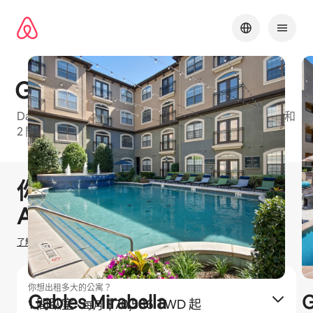
略
過
以
前
往
內
Gables Villa Rosa
容
Dallas⁠的 Airbnb 友⁠善公⁠寓大⁠樓⁠，可⁠選房⁠型包⁠括1 間臥室和
2 間臥室
1 / 30
顯示 0 項，共 0 項
你有機會賺取
$
0
TWD
在
Airbnb 出租
了解我們如何估算你的收入
你想出租多大的公寓？
Gables Mirabella
G
1 間臥室
·
$70,586 TWD 起
每月