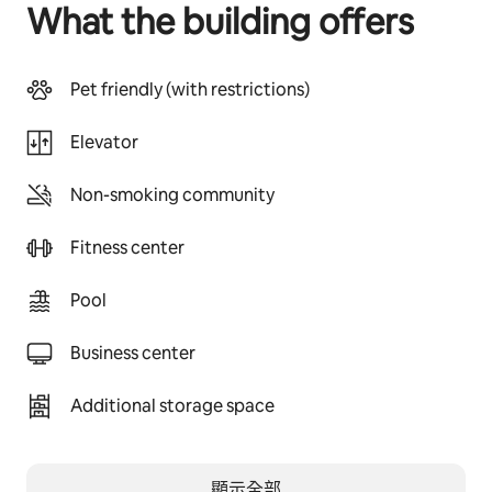
What the building offers
Pet friendly (with restrictions)
Elevator
Non-smoking community
Fitness center
Pool
Business center
Additional storage space
顯示全部