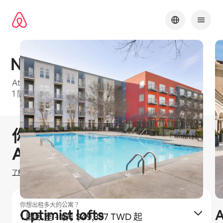
略
過
以
前
往
內
Newbergh ATL
容
Atlanta Metro⁠的 Airbnb 友⁠善公⁠寓大⁠樓⁠，可⁠選房⁠型包⁠括
1 間臥室和2 間臥室
1 / 29
顯示 0 項，共 0 項
你有機會賺取
$
0
TWD
在
Airbnb 出租
了解我們如何估算你的收入
你想出租多大的公寓？
Optimist lofts
A
1 間臥室
·
$49,397 TWD 起
每月