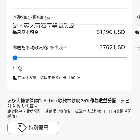
1 間臥室
2 間臥室
1
客人是否獨享整間房源？
是，客人可獨享整間房源
$1,196 USD
每月基本租金
每
$762 USD
一週的平均收入
一
你會在 Airbnb 出租多少晚？
1 晚
在這棟大樓，你每年最多可出租 90 晚
這棟大樓會從你的 Airbnb 收款中收取
25%
作為收益分配
。這已
計入收入估算。
晚數限制、收益分配、其他規定與限制，或當地法規均適用，且可能隨時間
變動。
特別優惠