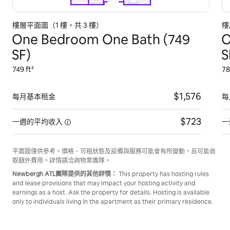
樓層平面圖（1 樓，共 3 樓）
樓
One Bedroom One Bath (749
O
SF)
S
749 ft²
78
$1,576
每月基本租金
每
$723
一週的平均收入
一
平面圖僅供參考。價格、可租狀態及設備與服務可能會有所變動，且可能收
取額外費用。詳情請洽詢物業團隊。
Newbergh ATL團隊提供的其他詳情：
This property has hosting rules
and lease provisions that may impact your hosting activity and
earnings as a host. Ask the property for details. Hosting is available
only to individuals living in the apartment as their primary residence.