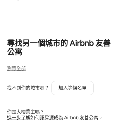
顯示 0 項，共 0 項
尋找另一個城市的 Airbnb 友⁠善
公⁠寓
瀏覽全部
找不到你的城市嗎？
加入等候名單
你是大樓業主嗎？
進⁠一⁠步了⁠解
如何讓房源成為 Airbnb 友善公寓⁠。