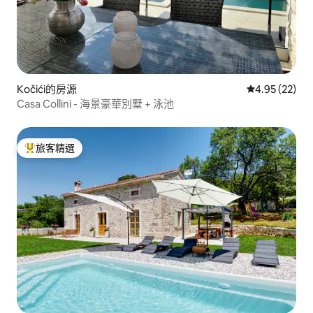
Kočići的房源
從 22 則評價
4.95 (22)
Casa Collini - 海景豪華別墅 + 泳池
旅客精選
旅客精選榜首