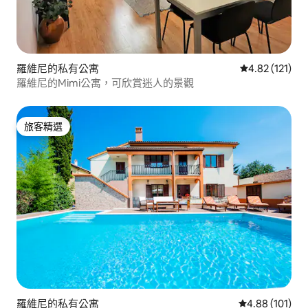
羅維尼的私有公寓
從 121 則評價
4.82 (121)
羅維尼的Mimi公寓，可欣賞迷人的景觀
旅客精選
旅客精選
羅維尼的私有公寓
從 101 則評價
4.88 (101)