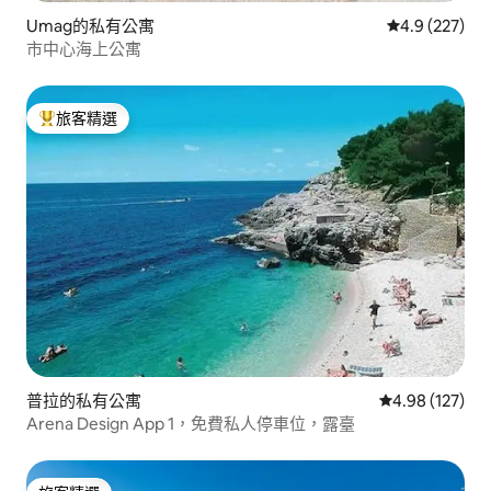
Umag的私有公寓
從 227 則評
4.9 (227)
市中心海上公寓
旅客精選
旅客精選榜首
普拉的私有公寓
從 127 則評價
4.98 (127)
Arena Design App 1，免費私人停車位，露臺