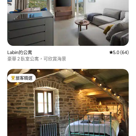
Labin的公寓
從 64 則評
5.0 (64)
豪華 2 臥室公寓，可欣賞海景
旅客精選
旅客精選榜首