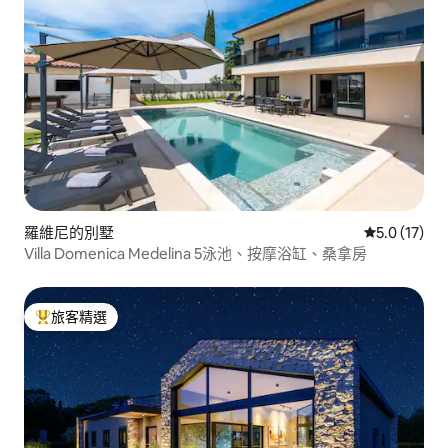
羅維尼的別墅
從 17 則評
5.0 (17)
Villa Domenica Medelina 5泳池、按摩浴缸、桑拿房
旅客精選
旅客精選榜首