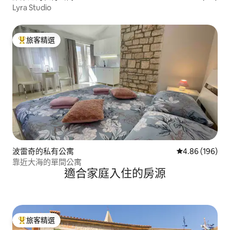
Lyra Studio
旅客精選
旅客精選榜首
波雷奇的私有公寓
從 196 則評價
4.86 (196)
靠近大海的單間公寓
適合家庭入住的房源
旅客精選
旅客精選榜首