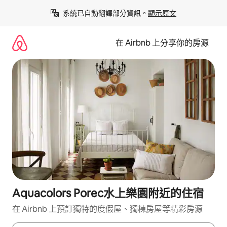
略
系統已自動翻譯部分資訊。
顯示原文
過
以
前
在 Airbnb 上分享你的房源
往
內
容
Aquacolors Porec水上樂園附近的住宿
在 Airbnb 上預訂獨特的度假屋、獨棟房屋等精彩房源