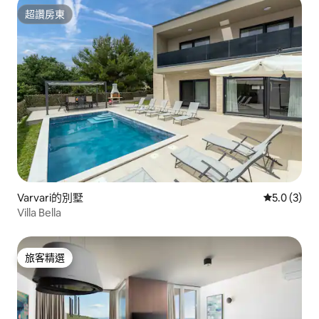
超讚房東
超讚房東
Varvari的別墅
從 3 則評價
5.0 (3)
Villa Bella
旅客精選
旅客精選