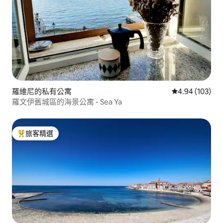
羅維尼的私有公寓
從 103 則評價
4.94 (103)
羅文伊舊城區的海景公寓 - Sea Ya
旅客精選
旅客精選榜首