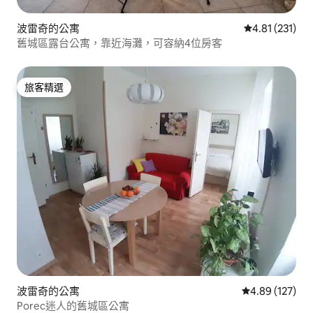
波雷奇的公寓
從 231 則評價
4.81 (231)
舊城區露台公寓，靠近海灘，可容納4位房客
旅客精選
旅客精選
波雷奇的公寓
從 127 則評價
4.89 (127)
Porec迷人的舊城區公寓