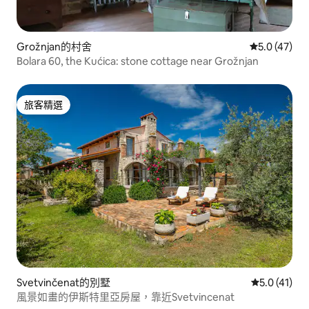
Grožnjan的村舍
從 47 則評
5.0 (47)
Bolara 60, the Kućica: stone cottage near Grožnjan
旅客精選
旅客精選
Svetvinčenat的別墅
從 41 則評
5.0 (41)
風景如畫的伊斯特里亞房屋，靠近Svetvincenat