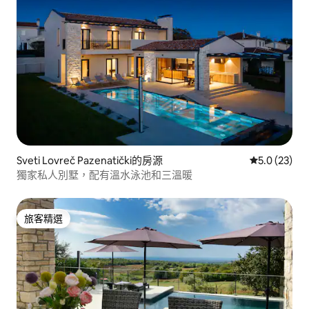
Sveti Lovreč Pazenatički的房源
從 23 則評
5.0 (23)
獨家私人別墅，配有溫水泳池和三溫暖
旅客精選
旅客精選