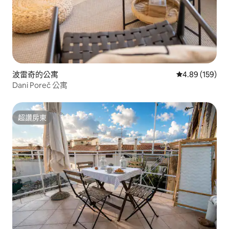
波雷奇的公寓
從 159 則評價
4.89 (159)
Dani Poreč 公寓
超讚房東
超讚房東