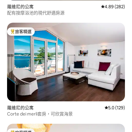
羅維尼的公寓
從 282 則評價
4.89 (282)
配有按摩浴池的現代舒適房源
旅客精選
旅客精選榜首
羅維尼的公寓
從 129 則評
5.0 (129)
Corte dei merli套房，可欣賞海景