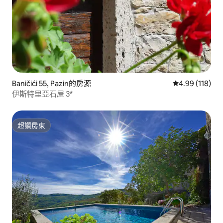
Baničići 55, Pazin的房源
從 118 則評價
4.99 (118)
伊斯特里亞石屋 3*
超讚房東
超讚房東