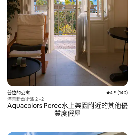
普拉的公寓
從 140 則評
4.9 (140)
海景新藝術派 2 +2
Aquacolors Porec水上樂園附近的其他優
質度假屋