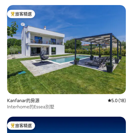
旅客精選
旅客精選榜首
Kanfanar的房源
從 18 則評
5.0 (18)
Interhome的Essea別墅
旅客精選
旅客精選榜首