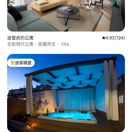
波雷奇的公寓
從 124 則評價
4.93 (124)
全新現代公寓，設備齊全， Vita
旅客精選
旅客精選榜首