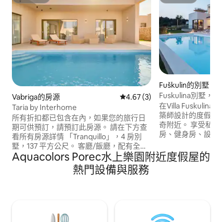
超讚房東
超讚房東
Fuškulin的別墅
Fuskulina別
Vabriga的房源
從 3 則評價中獲得 4.67 的平
4.67 (3)
浴缸、健身房
在Villa Fusku
Taria by Interhome
築師設計的度假屋
所有折扣都已包含在內，如果您的旅行日
奇附近。 享受私
期可供預訂，請預訂此房源。 請在下方查
房、健身房、設備
看所有房源詳情 「Tranquillo」，4 房別
里亞海景觀。 這
墅，137 平方公尺。 客廳/飯廳，配有全景
供4間套房臥室，可
Aquacolors Porec水上樂園附近度假屋的
窗戶和衛星電視（平面電視）。 可通往露
常適合家庭、朋友
臺、游泳池的出口。1 間配有 1 張法式床
熱門設備與服務
充電設施，周圍是
（200 公分，長 210 公分）的房間，浴室/
和隱私中探索伊斯
廁所。1 間配有 1 張雙層床（120 公分，長
210 公分）的房間。1 間配有 1 張法式床
（200 公分，長 210 公分）的房間，淋浴
間/廁所。