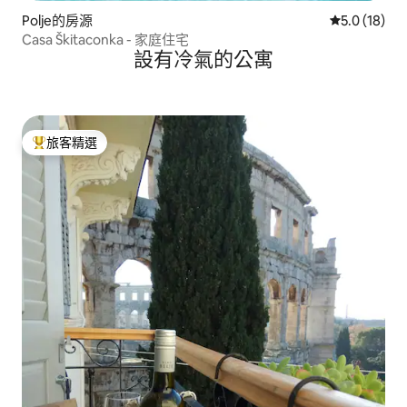
Polje的房源
從 18 則評
5.0 (18)
Casa Škitaconka - 家庭住宅
設有冷氣的公寓
旅客精選
旅客精選榜首