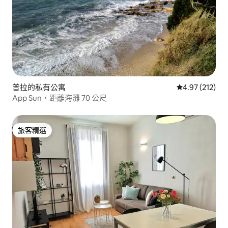
普拉的私有公寓
從 212 則評價
4.97 (212)
App Sun，距離海灘 70 公尺
旅客精選
旅客精選