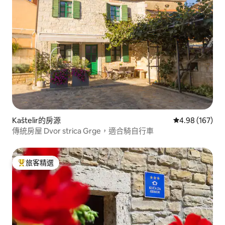
Kaštelir的房源
從 167 則評價
4.98 (167)
傳統房屋 Dvor strica Grge，適合騎自行車
旅客精選
旅客精選榜首