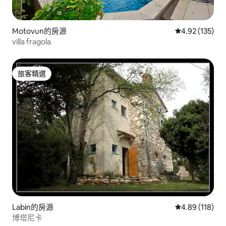
Motovun的房源
從 135 則評價
4.92 (135)
villa fragola
旅客精選
旅客精選
Labin的房源
從 118 則評價
4.89 (118)
博塔尼卡