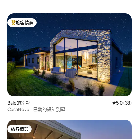
旅客精選
旅客精選榜首
Bale的別墅
從 33 則評
5.0 (33)
CasaNova - 巴勒的設計別墅
旅客精選
旅客精選