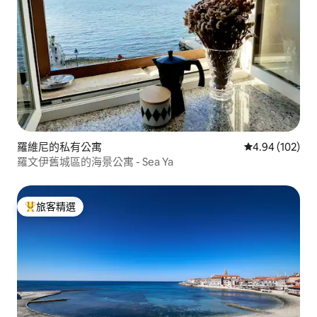
羅維尼的私有公寓
從 102 則評價
4.94 (102)
羅文伊舊城區的海景公寓 - Sea Ya
旅客精選
旅客精選榜首