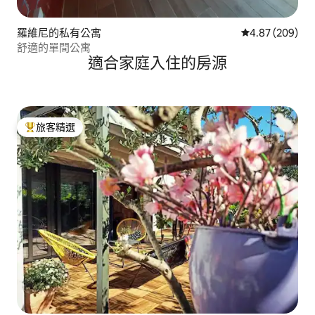
羅維尼的私有公寓
從 209 則評價
4.87 (209)
舒適的單間公寓
適合家庭入住的房源
旅客精選
旅客精選榜首