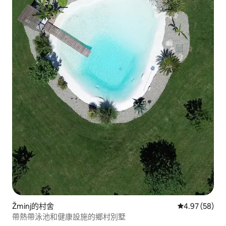
Žminj的村舍
從 58 則評價
4.97 (58)
帶熱帶泳池和健康設施的鄉村別墅