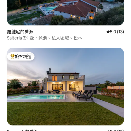
羅維尼的房源
從 13 則評
5.0 (13)
Salteria 3別墅，泳池、私人區域、松林
旅客精選
旅客精選榜首