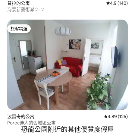
普拉的公寓
從 140 則評
4.9 (140)
海景新藝術派 2 +2
旅客精選
旅客精選
波雷奇的公寓
從 126 則評價
4.89 (126)
Porec迷人的舊城區公寓
恐龍公園附近的其他優質度假屋