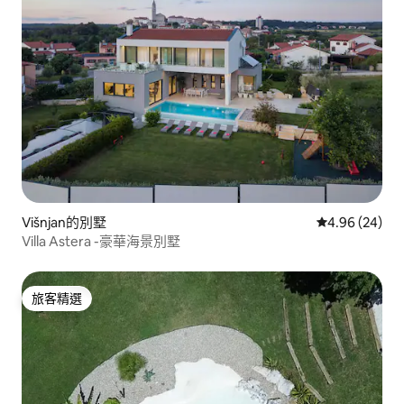
Višnjan的別墅
從 24 則評價
4.96 (24)
Villa Astera -豪華海景別墅
旅客精選
旅客精選