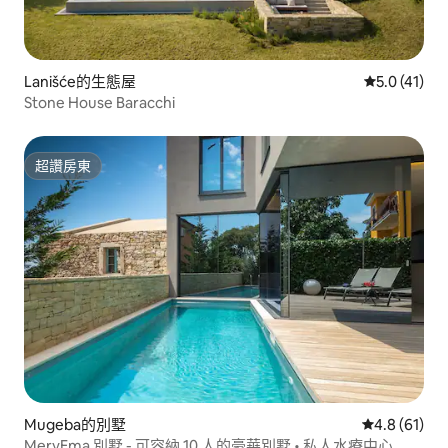
Lanišće的生態屋
從 41 則評
5.0 (41)
Stone House Baracchi
超讚房東
超讚房東
Mugeba的別墅
從 61 則評
4.8 (61)
MeryEma 別墅 - 可容納 10 人的豪華別墅 • 私人水療中心