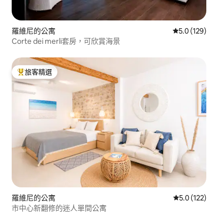
羅維尼的公寓
從 129 則評
5.0 (129)
Corte dei merli套房，可欣賞海景
旅客精選
旅客精選榜首
羅維尼的公寓
從 122 則評
5.0 (122)
市中心新翻修的迷人單間公寓