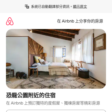
略
系統已自動翻譯部分資訊。
顯示原文
過
以
前
在 Airbnb 上分享你的房源
往
內
容
恐龍公園附近的住宿
在 Airbnb 上預訂獨特的度假屋、獨棟房屋等精彩房源