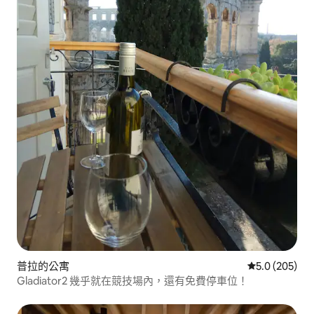
普拉的公寓
從 205 則評
5.0 (205)
Gladiator2 幾乎就在競技場內，還有免費停車位！