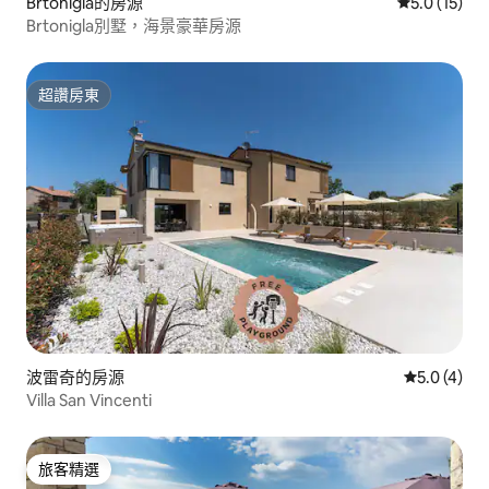
Brtonigla的房源
從 15 則評
5.0 (15)
Brtonigla別墅，海景豪華房源
超讚房東
超讚房東
波雷奇的房源
從 4 則評價
5.0 (4)
Villa San Vincenti
旅客精選
旅客精選