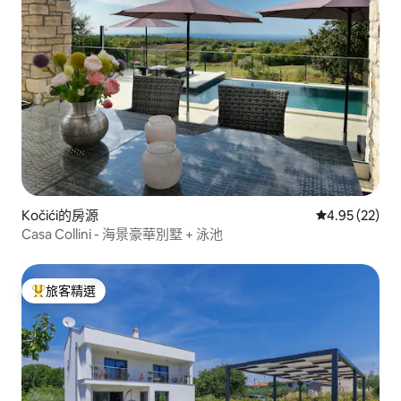
Kočići的房源
從 22 則評價
4.95 (22)
Casa Collini - 海景豪華別墅 + 泳池
旅客精選
旅客精選榜首