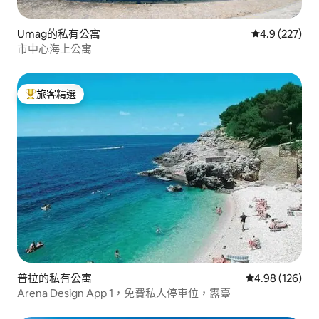
Umag的私有公寓
從 227 則評
4.9 (227)
市中心海上公寓
旅客精選
旅客精選榜首
普拉的私有公寓
從 126 則評價
4.98 (126)
Arena Design App 1，免費私人停車位，露臺