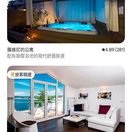
羅維尼的公寓
從 281 則評價
4.89 (281)
配有按摩浴池的現代舒適房源
旅客精選
旅客精選榜首