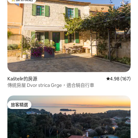
旅客精選榜首
Kaštelir的房源
從 167 則評價
4.98 (167)
傳統房屋 Dvor strica Grge，適合騎自行車
旅客精選
旅客精選