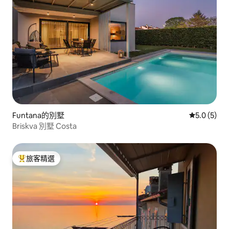
Funtana的別墅
從 5 則評價
5.0 (5)
Briskva 別墅 Costa
旅客精選
旅客精選榜首