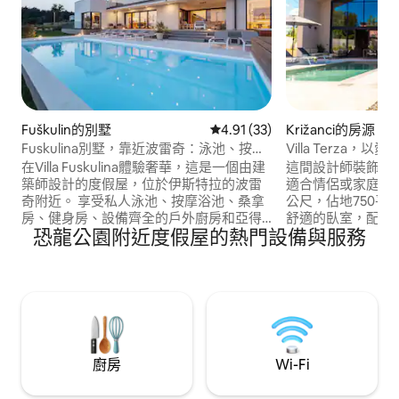
Fuškulin的別墅
從 33 則評價中獲得 4.91 的平
4.91 (33)
Križanci的房源
Fuskulina別墅，靠近波雷奇：泳池、按摩
Villa Terza，以
浴缸、健身房
在Villa Fuskulina體驗奢華，這是一個由建
這間設計師裝飾的
築師設計的度假屋，位於伊斯特拉的波雷
適合情侶或家庭入住
奇附近。 享受私人泳池、按摩浴池、桑拿
公尺，佔地750平
房、健身房、設備齊全的戶外廚房和亞得
舒適的臥室，配有
恐龍公園附近度假屋的熱門設備與服務
里亞海景觀。 這棟能源自給自足的別墅提
的廚房，以及配有
供4間套房臥室，可舒適入住8位房客。 非
浴缸的美麗戶外區
常適合家庭、朋友或商務入住，有電動車
2 公里（1.2 英
充電設施，周圍是寧靜的橄欖林。 在舒適
島的中心地帶，是
和隱私中探索伊斯特拉的美景。
地。 2輛車的有蓋
廚房
Wi-Fi