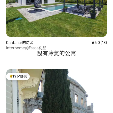
Kanfanar的房源
從 18 則評
5.0 (18)
Interhome的Essea別墅
設有冷氣的公寓
旅客精選
旅客精選榜首