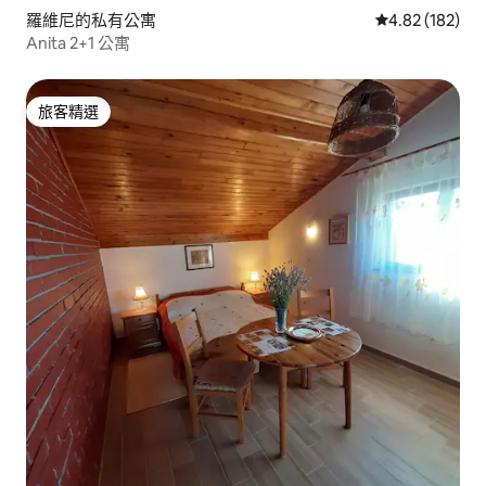
羅維尼的私有公寓
從 182 則評價
4.82 (182)
Anita 2+1 公寓
旅客精選
旅客精選