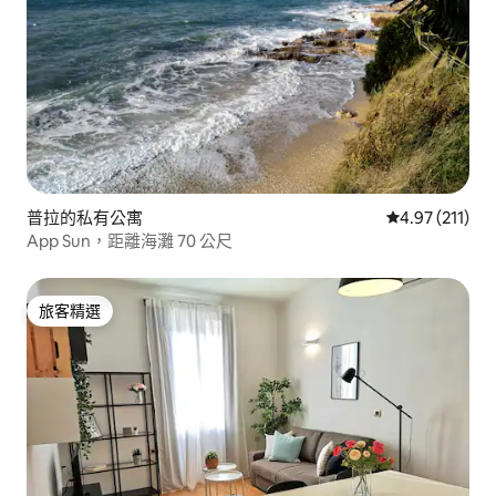
普拉的私有公寓
從 211 則評價
4.97 (211)
App Sun，距離海灘 70 公尺
旅客精選
旅客精選