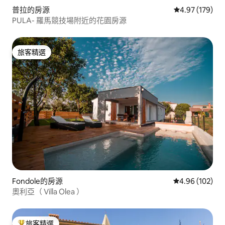
普拉的房源
從 179 則評價
4.97 (179)
PULA- 羅馬競技場附近的花園房源
旅客精選
旅客精選
Fondole的房源
從 102 則評價
4.96 (102)
奧利亞（ Villa Olea ）
旅客精選