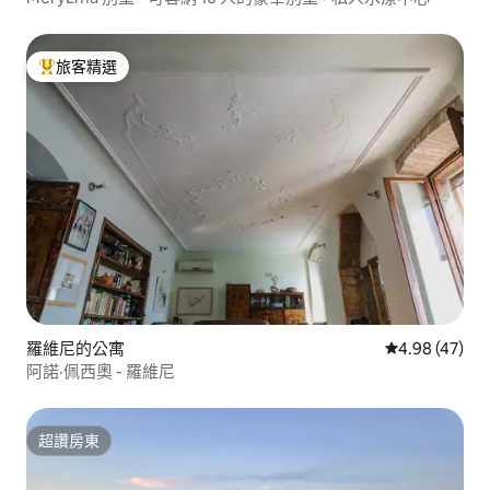
旅客精選
旅客精選榜首
羅維尼的公寓
從 47 則評價
4.98 (47)
阿諾·佩西奧 - 羅維尼
超讚房東
超讚房東