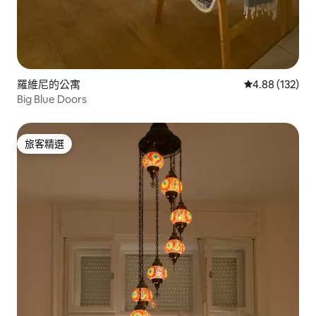
羅維尼的公寓
從 132 則評價
4.88 (132)
Big Blue Doors
旅客精選
旅客精選