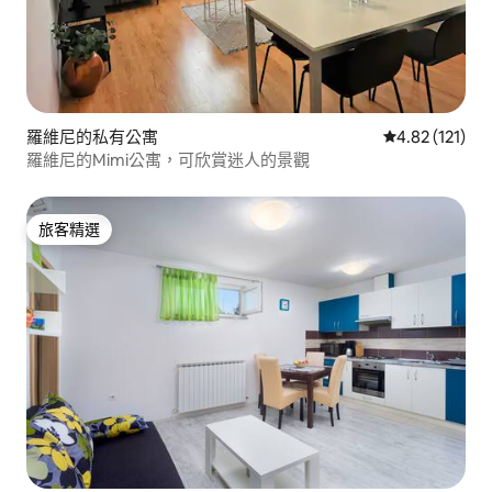
羅維尼的私有公寓
從 121 則評價
4.82 (121)
羅維尼的Mimi公寓，可欣賞迷人的景觀
旅客精選
旅客精選