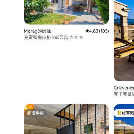
Merag的房源
從 103 則評價中獲得 4.
4.83 (103)
克雷斯梅拉格Toić公寓 ☆☆☆
Crikven
克里克韋尼
隱世度假
超讚房東
旅客
超讚房東
旅客精選