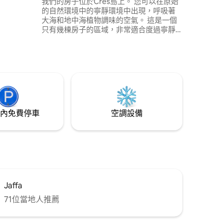
我們的房子位於Cres島上。 您可以在原始
的自然環境中的寧靜環境中出現，呼吸著
大海和地中海植物調味的空氣。 這是一個
只有幾棟房子的區域，非常適合度過寧靜
的假期。 您可以在清澈的海水中遊泳和浮
潛，俯瞰島嶼全景。 我們的房源非常適合
情侶、孤獨的冒險家。 該物業由太陽能電
池板經營（有限使用電力） ，最多200 W
24小時內溫水！
內免費停車
空調設備
Jaffa
71位當地人推薦