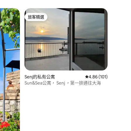
旅客精選
旅客精選
 分）
Senj的私有公寓
從 101 則評價中獲得 4
4.86 (101)
Sun&Sea公寓， Senj ，第一排通往大海