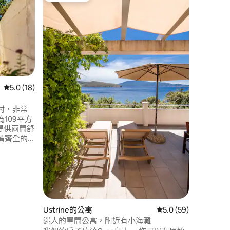
Pogled t
Meeresbl
光線充足的公寓
可欣賞美麗的海
公寓，屋頂
飛300公
常安靜的住宅區。 免
就是森林
 分）
為使用了
地板冷卻
從 18 則評價中獲得 5.0 的平均評分（滿分 5 分）
5.0 (18)
村，非常
109平方
提供兩間舒
備齊全的
式按摩浴
設施 2
特里亞半島
極佳基
Ustrine的公寓
從 59 則評價中獲得 5
5.0 (59)
迷人的單間公寓，附近有小海灘