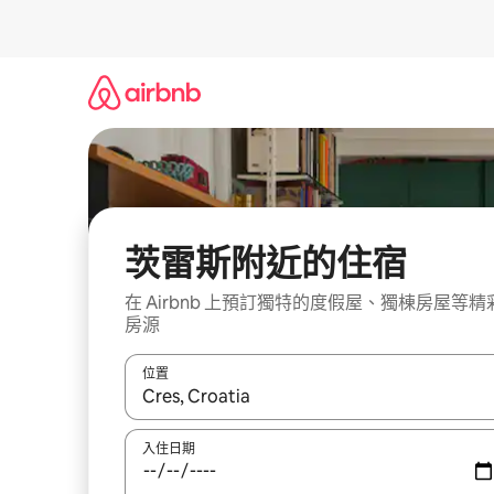
略
過
以
前
往
內
容
茨雷斯附近的住宿
在 Airbnb 上預訂獨特的度假屋、獨棟房屋等精
房源
位置
如有搜尋結果，瀏覽內容時請使用上下箭頭，或輕
入住日期