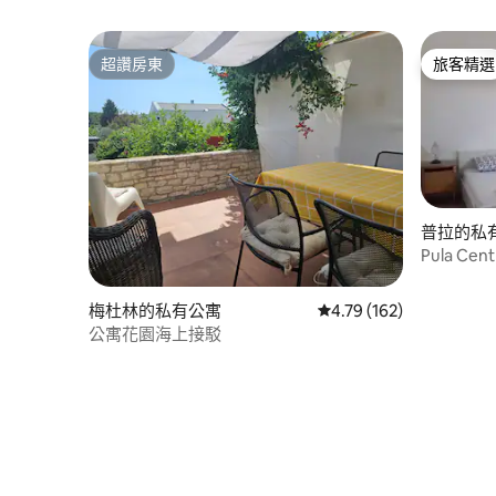
超讚房東
旅客精選
超讚房東
旅客精選
普拉的私
Pula Cent
梅杜林的私有公寓
從 162 則評價中獲得 4
4.79 (162)
公寓花園海上接駁