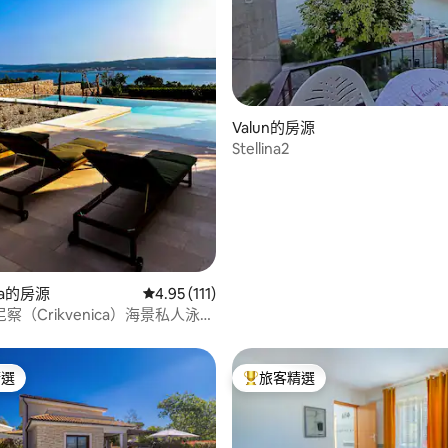
83 的平均評分（滿分 5 分）
Valun的房源
Stellina2
ica的房源
從 111 則評價中獲得 4.95 的平均評分（滿分 5
4.95 (111)
察（Crikvenica）海景私人泳池
屋
精選
旅客精選
榜首
旅客精選榜首