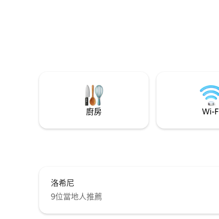
廚房
Wi-F
洛希尼
9位當地人推薦