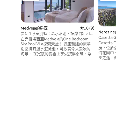
Medveja的房源
從 9 則評價中獲得 5
5.0 (9)
Nerezi
夢幻 1 臥室別墅：溫水泳池、按摩浴缸和桑
Casetta 
拿房！
在克羅埃西亞Medveja的One Bedroom
Casett
Sky Pool Villa探索天堂！ 這座新建的豪華
房，位於
別墅擁有溫水遊泳池，可欣賞令人驚嘆的
海花園中
海景。 在寬敞的露臺上享受按摩浴缸、桑
步之遙，
拿房和戶外燒烤用餐。 室內有設備齊全的
私，有很
廚房、配有65英寸高畫質電視的舒適客
大的花園
廳，以及一間優雅的臥室，可直接通往帶
裡，步行
露臺的泳池區。 這裡的每一刻都會帶來寧
場、美麗的
靜和難忘的回憶。 立即預訂，享受終極度
小屋（ 
假體驗！
一切設備