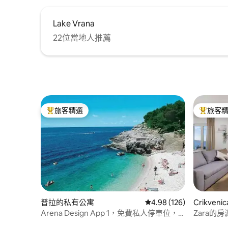
Lake Vrana
22位當地人推薦
旅客精選
旅客
旅客精選榜首
旅客精選
普拉的私有公寓
從 126 則評價中獲得 4.
4.98 (126)
Crikve
Arena Design App 1，免費私人停車位，
Zara的
露臺