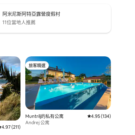
阿米尼斯阿特亞露營度假村
11位當地人推薦
旅客精選
旅客精選
Muntrilj的私有公寓
從 134 則評價中獲得 4
4.95 (134)
 分）
Andrej 公寓
從 211 則評價中獲得 4.97 的平均評分（滿分 5 分）
4.97 (211)