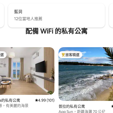
藍洞
12位當地人推薦
配備 WiFi 的私有公寓
精選
旅客精選
榜首
旅客精選榜首
98 的平均評分（滿分 5 分）
nica的私有公寓
從 101 則評價中獲得 4.99 的平均評分（滿分 5
4.99 (101)
房源，有美麗的海景
普拉的私有公寓
App Sun，距離海灘 70 公尺