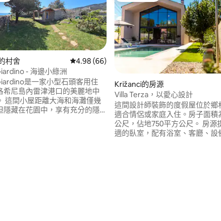
.0 的平均評分（滿分 5 分）
ne的村舍
從 66 則評價中獲得 4.98 的平均評分（滿分 5
4.98 (66)
Giardino - 海邊小綠洲
a Giardino是一家小型石頭客用住
Križanci的房源
洛希尼島內雷津港口的美麗地中
Villa Terza，以愛心設計
。 這間小屋距離大海和海灘僅幾
這間設計師裝飾的度假屋位於鄉
但隱藏在花園中，享有充分的隱
適合情侶或家庭入住。房子面積為
多戶外區域可供享受：一個非常
公尺，佔地750平方公尺。 房源
和兩個露臺！ 將您的車停在這
適的臥室，配有浴室、客廳、設
前往所有餐廳、商店、小鎮廣
廚房，以及配有瓦斯烤架和加熱
海灘或在這裡放鬆身心...這個小
缸的美麗戶外區域。 房源距離所有
20平方公尺）配備完美度假所需的
公里（1.2 英里）。它位於伊斯
！
的中心地帶，是探索整個半島的
地。 2輛車的有蓋停車位。