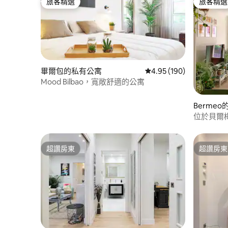
旅客精選
旅客精選
旅客精選
旅客精選
畢爾包的私有公寓
從 190 則評價中獲得 4.
4.95 (190)
Mood Bilbao，寬敞舒適的公寓
Berme
位於貝爾
超讚房東
超讚房東
超讚房東
超讚房東