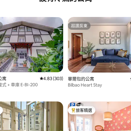
超讚房東
超讚房東
公寓
從 303 則評價中獲得 4.83 的平均評分（滿分 5
4.83 (303)
畢爾包的公寓
 + 車庫 E-BI-200
Bilbao Heart Stay
84 的平均評分（滿分 5 分）
旅客精選
旅客精選榜首