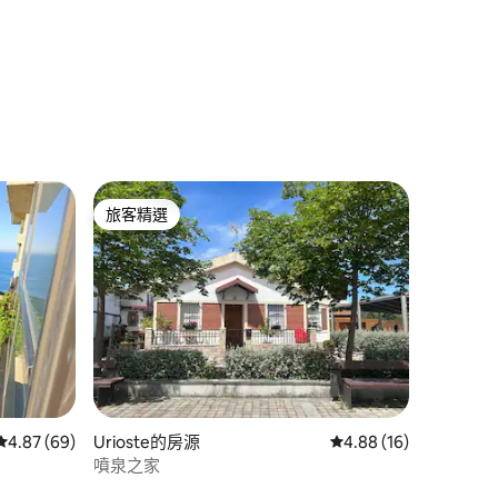
旅客精選
旅客精選
 分）
從 69 則評價中獲得 4.87 的平均評分（滿分 5 分）
4.87 (69)
Urioste的房源
從 16 則評價中獲得 4
4.88 (16)
噴泉之家