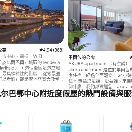
95 的平均評分（滿分 5 分）
公寓
從 368 則評價中獲得 4.94 的平均評分（滿分 5
4.94 (368)
市中心、電梯、WIFI
畢爾包的公寓
於比爾巴奧老城區的Tendería
AKURA.apartment （有空調）
darikale ） ，這個街區是這座城
akura.apartment是位於畢
、最具標誌性的街區。 從觀景臺
家住宿，經過全面翻修， 24小
可以看到右邊是聖地亞哥大教堂
住。 無論您是誰、愛著誰、來自哪裡或信
dral of Santiago ） ，左邊是拉裏
仰什麼，我們都歡迎您，akura.ap
rket of La Ribera ）。 地理
比尔巴鄂中心附近度假屋的熱門設備與服
歡迎您。 我們遵守現行的法律義務： 
：距離公寓幾米遠，您可以搭乘
斯克地區公司和旅遊活動登記處 (R
或火車，在碧爾巴奧（ Bilbao
登記號碼：EBI01490 - 專屬登記號碼：
圍出行。 如果您住在老城區，您
ESFCTU000048027000450840
充滿商店、酒吧和餐廳的活力街