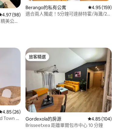
Berango的私有公寓
從 159 則評價中獲得 4
4.95 (159)
適合兩人獨處！5分鐘可達赫特霍/海灘/25
 分）
從 98 則評價中獲得 4.97 的平均評分（滿分 5 分）
4.97 (98)
分鐘可達畢爾包。
a) 精美公
旅客精選
旅客精選
從 26 則評價中獲得 4.85 的平均評分（滿分 5 分）
4.85 (26)
ld Town 服
 分）
Gordexola的房源
從 104 則評價中獲得 4
4.85 (104)
Brisseetxea 距離畢爾包市中心 10 分鐘