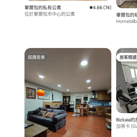
畢爾包的私有公寓
從 74 則評價中獲得 4.
4.66 (74)
位於畢爾包市中心的公寓
畢爾包的
Homebi
超讚房東
旅客精選
超讚房東
旅客精選
Bizkaia
加蒂卡 (G