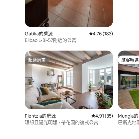
Gatika的房源
從 183 則評價中獲得 4
4.76 (183)
Bilbao L-Bi-57附近的公寓
超讚房東
旅客精選
超讚房東
旅客精選
Plentzia的房源
從 35 則評價中獲得 4.
4.91 (35)
Mungia
理想且陽光明媚 • 帶花園的複式公寓
巴斯克地