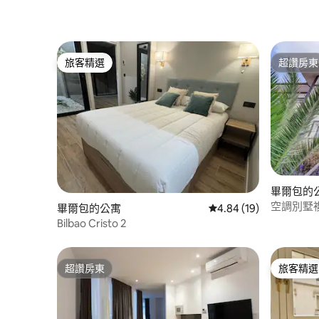
旅客精選
超讚房東
旅客精選
超讚房東
畢爾包的
空調別墅複式
畢爾包的公寓
從 19 則評價中獲得 4.
4.84 (19)
Bilbao Cristo 2
超讚房東
旅客精選
超讚房東
旅客精選