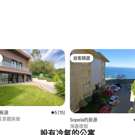
.76 的平均評分（滿分 5 分）
旅客精選
旅客精選
91 的平均評分（滿分 5 分）
的房源
從 15 則評價中獲得 5 的平均評分（滿分 5
5 (15)
區景觀房屋
Sopela的房源
海邊度假
設有冷氣的公寓