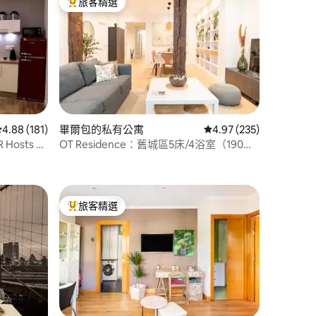
旅客精選
旅客精選榜首
從 181 則評價中獲得 4.88 的平均評分（滿分 5 分）
4.88 (181)
畢爾包的私有公寓
從 235 則評價中獲得 4
4.97 (235)
 Hosts 畢
OT Residence：舊城區5床/4浴室（190平
 分）
方公尺）
旅客精選
旅客精選榜首