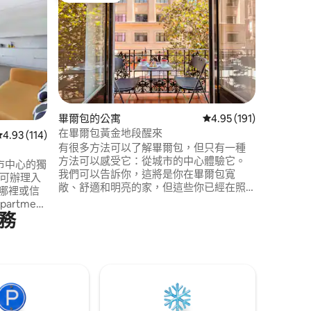
舊城區的
這是一座
築，極具
築瑰寶之
富的天花
提供最大
大的窗戶
宅，讓您
史，並享
 分）
畢爾包的公寓
從 191 則評價中獲得 4
4.95 (191)
碼：EBI 
在畢爾包黃金地段醒來
從 114 則評價中獲得 4.93 的平均評分（滿分 5 分）
4.93 (114)
有很多方法可以了解畢爾包，但只有一種
方法可以感受它：從城市的中心體驗它。
爾包市中心的獨
我們可以告訴你，這將是你在畢爾包寬
時可辦理入
敞、舒適和明亮的家，但這些你已經在照
片中看到了。因此，我們想告訴您一些您
artment
可能不知道的事情。 在你腳下的是La Viña
務
- 巴
del Ensanche ，這是這座城市最著名的酒
EATE)
吧之一，而另一個酒吧就在對面：Globo酒
吧和它著名的螃蟹小吃。這樣你就能住在
000000000000000000EBI014900
畢爾包靈魂的一部分。