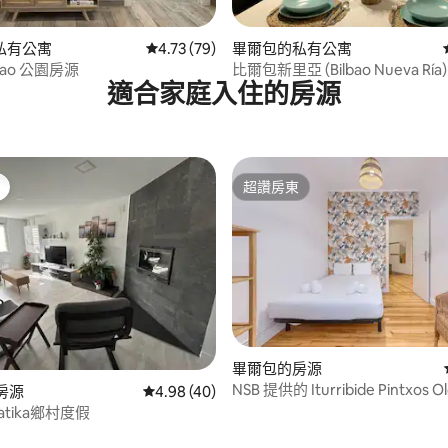
66 的平均評分（滿分 5 分）
私有公寓
從 79 則評價中獲得 4.73 的平均評分（滿分 5
4.73 (79)
畢爾包的私有公寓
lbao 公園房源
比爾包新里亞 (Bilbao Nueva Rí
適合家庭入住的房源
寓，私人車庫
超讚房東
超讚房東
畢爾包的房源
NSB 提供的 Iturribide Pintxos O
的房源
從 40 則評價中獲得 4.98 的平均評分（滿分 5
4.98 (40)
務
atika鄉村度假