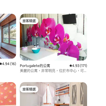
旅客精選
旅客精選
 分）
從 16 則評價中獲得 4.94 的平均評分（滿分 5 分）
4.94 (16)
Portugalete的公寓
從 171 則評價中獲得 4
4.93 (171)
美麗的公寓，非常明亮，位於市中心，可
欣賞美景。
旅客精選
旅客精選