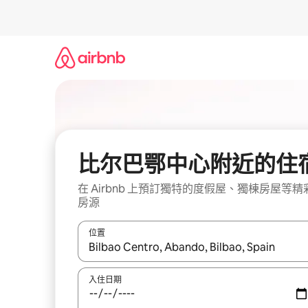
略
過
以
前
往
內
容
比尔巴鄂中心附近的住
在 Airbnb 上預訂獨特的度假屋、獨棟房屋等精
房源
位置
如有搜尋結果，瀏覽內容時請使用上下箭頭，或輕
入住日期