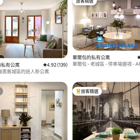
旅客精選
旅客精選
95 的平均評分（滿分 5 分）
畢爾包的私有公寓
畢爾包 - 老城區 - 停車場選項 - AR
o的私有公寓
從 139 則評價中獲得 4.92 的平均評分（滿分 5
4.92 (139)
爾包
梅奧舊城區的迷人新公寓
旅客精選
旅客精選榜首