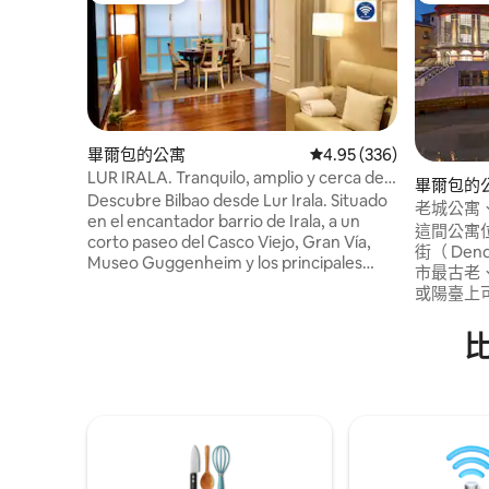
畢爾包的公寓
從 336 則評價中獲得 4.
4.95 (336)
LUR IRALA. Tranquilo, amplio y cerca del
畢爾包的
centro
Descubre Bilbao desde Lur Irala. Situado
老城公寓、
en el encantador barrio de Irala, a un
這間公寓位
corto paseo del Casco Viejo, Gran Vía,
街（ Den
Museo Guggenheim y los principales
市最古老
atractivos de la ciudad. Casco Viejo: 15" a
或陽臺上
pie Gran Vía: 12" Guggenheim: 20"
（ Cathe
Azkuna Zentroa: 10 " Nuestros
貝拉市場（ Ma
huéspedes destacan la limpieza,
位置優越
comodidad, el equipamiento y la
電車、地鐵
atención cercana que reciben durante
）及其周
toda su estancia. Queremos que te
可以享受
sientas como en casa desde el primer
道。
momento. Ideal para parejas, familias o
pequeños grupos.