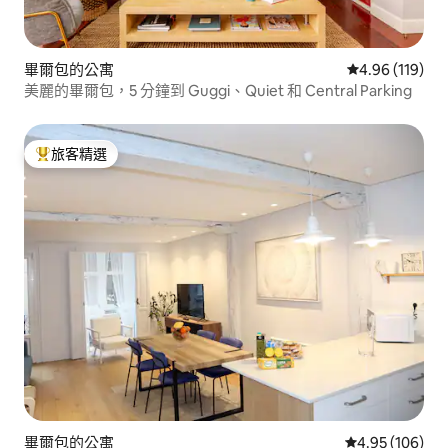
畢爾包的公寓
從 119 則評價
4.96 (119)
美麗的畢爾包，5 分鐘到 Guggi、Quiet 和 Central Parking
旅客精選
旅客精選榜首
畢爾包的公寓
從 106 則評價
4.95 (106)