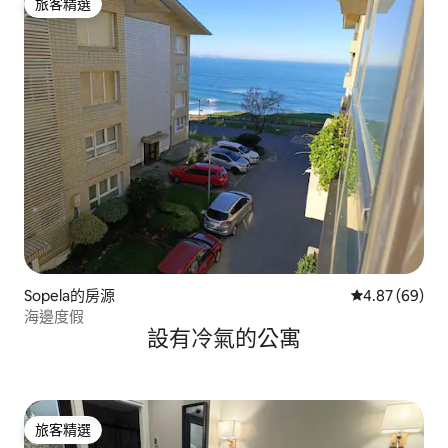
旅客精選
旅客精選
Sopela的房源
從 69 則評價
4.87 (69)
海邊度假
設有冷氣的公寓
旅客精選
旅客精選