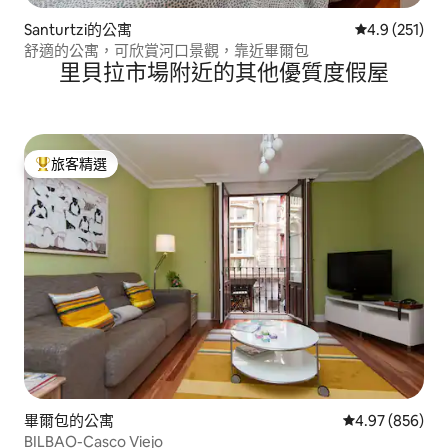
Santurtzi的公寓
從 251 則評
4.9 (251)
舒適的公寓，可欣賞河口景觀，靠近畢爾包
里貝拉市場附近的其他優質度假屋
旅客精選
旅客精選榜首
畢爾包的公寓
從 856 則評價
4.97 (856)
BILBAO-Casco Viejo