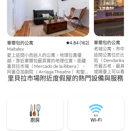
畢爾包的公寓
畢爾包的公寓
從 162 則評價中獲得 4.84 的平
4.84 (162)
老城公寓、市中心、
Maitalex
這間公寓位於比爾巴奧
愛上這間小而迷人的公寓，地理位置優
街（ Dendarika
越，靠近畢爾包最真實的地理位置，距離
市最古老、最具標
裏貝拉市場（ Mercado de la Ribera ）、
或陽臺上可以看到
阿裏亞加劇院（ Arriaga Theatre ）和聖地
里貝拉市場附近度假屋的熱門設備與服務
（ Cathedral of
亞哥大教堂（ Cathedral of Santiago ）僅
貝拉市場（ Market of
幾米之遙。 坐落在Barrencalle ，神祕的老
位置優越：距離公
城區七條最受歡迎的街道之一，位於畢爾
電車、地鐵或火車，在
包市中心。 在這條街上，您可以享受畢爾
）及其周圍出行。
包真正和傳奇的「poteo」氛圍，在那裡
可以享受充滿商店
您可以帶著「pintxo」「準備」。 執照
道。
EBI02495。
廚房
Wi-Fi