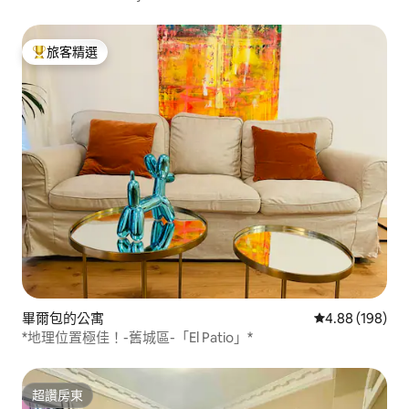
旅客精選
旅客精選榜首
畢爾包的公寓
從 198 則評價
4.88 (198)
*地理位置極佳！-舊城區-「El Patio」*
超讚房東
超讚房東