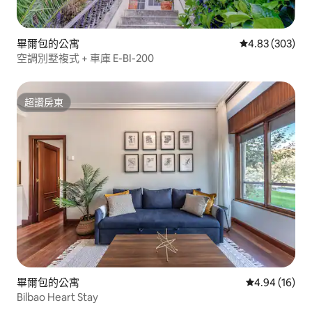
畢爾包的公寓
從 303 則評價
4.83 (303)
空調別墅複式 + 車庫 E-BI-200
超讚房東
超讚房東
畢爾包的公寓
從 16 則評價
4.94 (16)
Bilbao Heart Stay