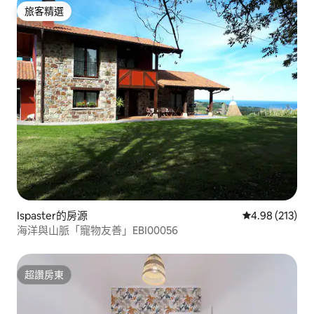
旅客精選
旅客精選
Ispaster的房源
從 213 則評價
4.98 (213)
海洋與山脈「寵物友善」EBI00056
超讚房東
超讚房東