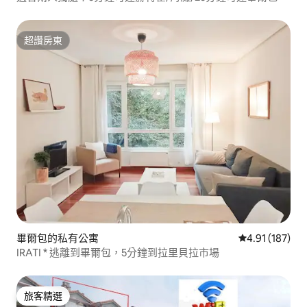
超讚房東
超讚房東
畢爾包的私有公寓
從 187 則評價
4.91 (187)
IRATI * 逃離到畢爾包，5分鐘到拉里貝拉市場
旅客精選
旅客精選