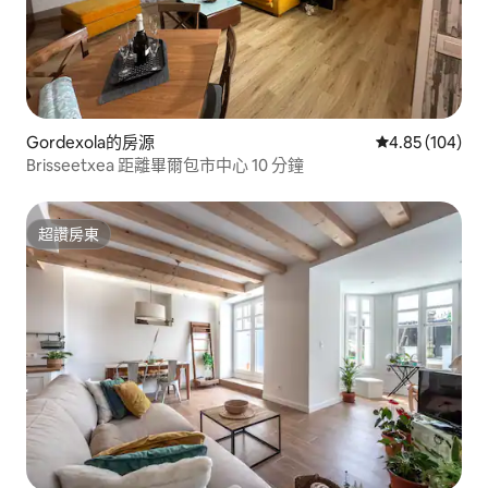
Gordexola的房源
從 104 則評價
4.85 (104)
Brisseetxea 距離畢爾包市中心 10 分鐘
超讚房東
超讚房東