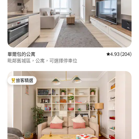
畢爾包的公寓
從 204 則評價
4.93 (204)
毗鄰舊城區，公寓，可選擇停車位
旅客精選
旅客精選榜首