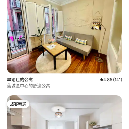
畢爾包的公寓
從 141 則評價
4.86 (141)
舊城區中心的舒適公寓
旅客精選
旅客精選