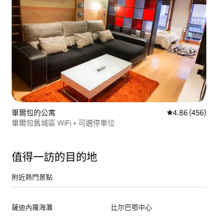
畢爾包的公寓
從 456 則評價
4.86 (456)
畢爾包舊城區 WiFi + 可選停車位
值得一訪的目的地
附近熱門景點
薩迪內羅海灘
比尔巴鄂中心