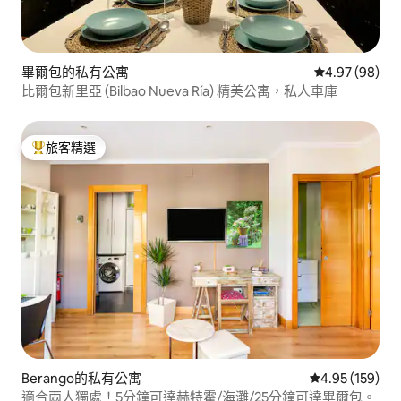
畢爾包的私有公寓
從 98 則評價
4.97 (98)
比爾包新里亞 (Bilbao Nueva Ría) 精美公寓，私人車庫
旅客精選
旅客精選榜首
Berango的私有公寓
從 159 則評價
4.95 (159)
適合兩人獨處！5分鐘可達赫特霍/海灘/25分鐘可達畢爾包。