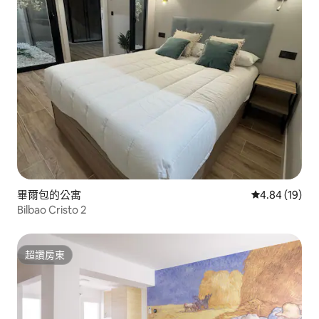
畢爾包的公寓
從 19 則評價
4.84 (19)
Bilbao Cristo 2
超讚房東
超讚房東