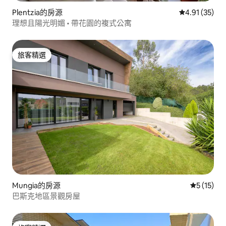
Plentzia的房源
從 35 則評價
4.91 (35)
理想且陽光明媚 • 帶花園的複式公寓
旅客精選
旅客精選
Mungia的房源
從 15 則
5 (15)
巴斯克地區景觀房屋