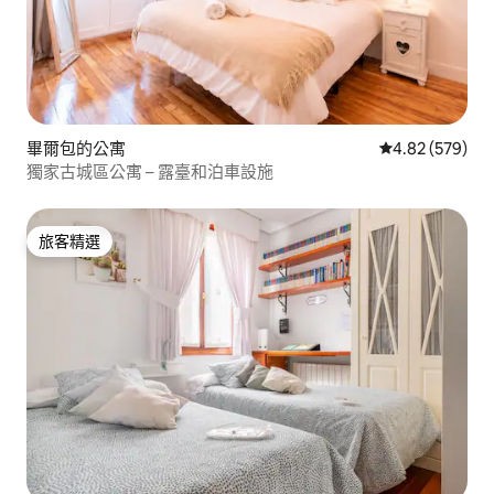
畢爾包的公寓
從 579 則評價
4.82 (579)
獨家古城區公寓 – 露臺和泊車設施
旅客精選
旅客精選