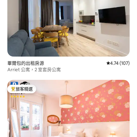
畢爾包的出租房源
從 107 則評價
4.74 (107)
Arriet 公寓，2 室套房公寓
旅客精選
旅客精選榜首