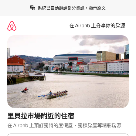
略
系統已自動翻譯部分資訊。
顯示原文
過
以
前
在 Airbnb 上分享你的房源
往
內
容
里貝拉市場附近的住宿
在 Airbnb 上預訂獨特的度假屋、獨棟房屋等精彩房源