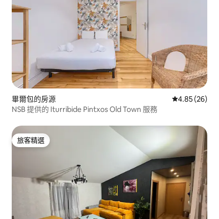
畢爾包的房源
從 26 則評價
4.85 (26)
NSB 提供的 Iturribide Pintxos Old Town 服務
旅客精選
旅客精選