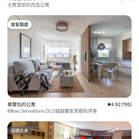
大教堂前的改造公寓
旅客精選
旅客精選
畢爾包的公寓
從 195 則評價
4.92 (195)
Bilbao Sensations.OLD城鎮獨家景觀和停車
超讚房東
超讚房東