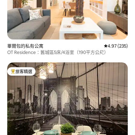
畢爾包的私有公寓
從 235 則評價
4.97 (235)
OT Residence：舊城區5床/4浴室（190平方公尺）
旅客精選
旅客精選榜首