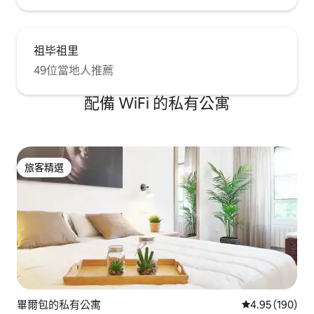
祖毕祖里
49位當地人推薦
配備 WiFi 的私有公寓
旅客精選
旅客精選
畢爾包的私有公寓
從 190 則評價
4.95 (190)