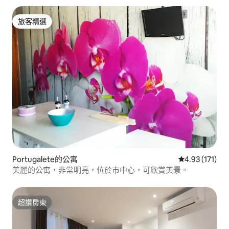
旅客精選
旅客精選
Portugalete的公寓
從 171 則評價
4.93 (171)
美麗的公寓，非常明亮，位於市中心，可欣賞美景。
超讚房東
超讚房東