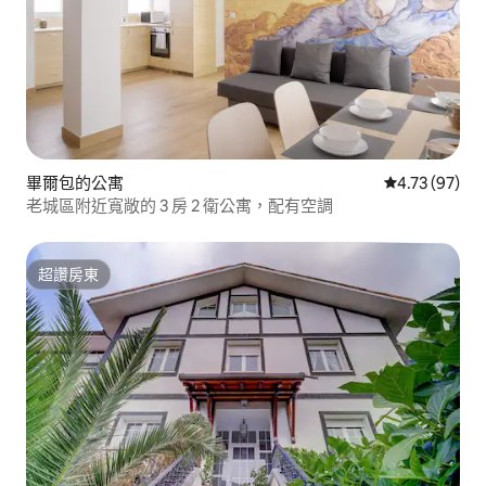
畢爾包的公寓
從 97 則評價
4.73 (97)
老城區附近寬敞的 3 房 2 衛公寓，配有空調
超讚房東
超讚房東