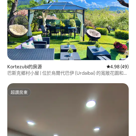
Kortezubi的房源
從 49 則評價
4.98 (49)
巴斯克鄉村小屋 | 位於烏爾代巴伊 (Urdaibai) 的寬敞花園和美
麗景觀
超讚房東
超讚房東