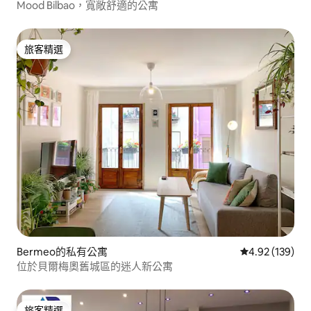
Mood Bilbao，寬敞舒適的公寓
旅客精選
旅客精選
Bermeo的私有公寓
從 139 則評價
4.92 (139)
位於貝爾梅奧舊城區的迷人新公寓
旅客精選