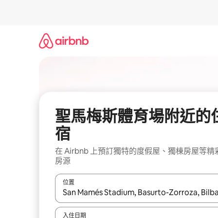
略
過
以
前
往
內
容
聖馬梅斯體育場附近的
宿
在 Airbnb 上預訂獨特的度假屋、獨棟房屋等精
房源
位置
如有搜尋結果，瀏覽內容時請使用上下箭頭，或輕
入住日期