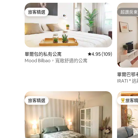
旅客精選
超讚房東
旅客精選
超讚房東
畢爾包的私有公寓
從 109 則評價中獲得 4.
4.95 (109)
Mood Bilbao，寬敞舒適的公寓
畢爾巴鄂
IRATI * 逃離到畢爾包，5分鐘到拉里貝拉市
場
旅客精選
旅客
旅客精選
旅客精選