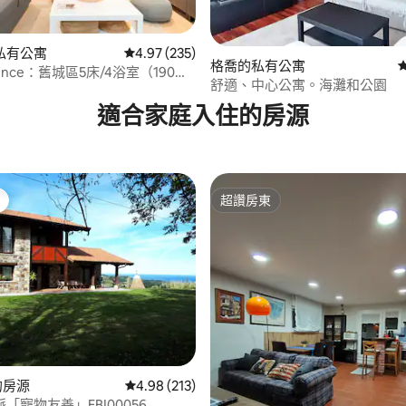
私有公寓
從 235 則評價中獲得 4.97 的平均評分（滿分 5
4.97 (235)
格喬的私有公寓
idence：舊城區5床/4浴室（190平
.94 的平均評分（滿分 5 分）
舒適、中心公寓。海灘和公園
適合家庭入住的房源
超讚房東
超讚房東
85 的平均評分（滿分 5 分）
r的房源
從 213 則評價中獲得 4.98 的平均評分（滿分 5
4.98 (213)
「寵物友善」EBI00056