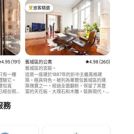
桑图尔塞
旅客精選
超讚房
旅客精選榜首
超讚房
巴斯克海
摩浴池
豪華11
的客廳、
按摩浴缸
額外的沙
在面向大
或晚餐。
配備 Net
息和參觀
從 191 則評價中獲得 4.95 的平均評分（滿分 5 分）
4.95 (191)
舊城區的公寓
從 260 則評價中獲得 4
4.98 (260)
舊城區的宮殿。
 分）
只有一種
這是一座建於1887年的折中主義風格建
體驗它。
築，極具特色。被列為畢爾包舊城區的建
爾包寬
築瑰寶之一。經過全面翻新，保留了其豐
已經在照
富的天花板、大理石和木雕。裝飾現代，
您一些您
提供最大的舒適度。4 公尺高的天花板、巨
大的窗戶、鍛鐵柱子和 165 公尺的神奇住
服務
市最著名的酒
宅，讓您在這個空間中感受畢爾包的歷
lobo酒
史，並享受難忘的住宿體驗。（許可證號
就能住在
碼：EBI 01668）