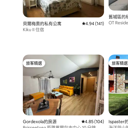
舊城區的
OT Res
貝爾梅奧的私有公寓
從 141 則評價中獲得 4
4.94 (141)
方公尺）
Kiku II 住宿
旅客精選
旅客精選
旅客精選
旅客精選
Gordexola的房源
從 104 則評價中獲得 4.
4.85 (104)
Ispaste
Brisseetxea 距離畢爾包市中心 10 分鐘
海洋與山脈