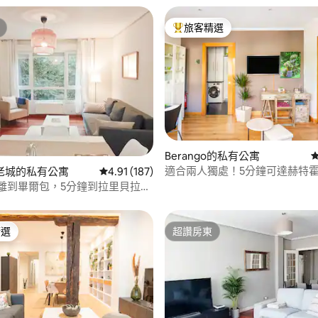
旅客精選
旅客精選榜首
95 的平均評分（滿分 5 分）
Berango的私有公寓
適合兩人獨處！5分鐘可達赫特霍/
老城的私有公寓
從 187 則評價中獲得 4.91 的平均評分（滿分 5
4.91 (187)
分鐘可達畢爾包。
精選
超讚房東
榜首
超讚房東