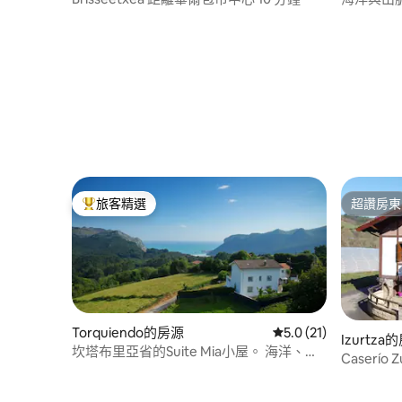
旅客精選
超讚房東
旅客精選榜首
超讚房東
Torquiendo的房源
從 21 則評價中獲得 5
5.0 (21)
Izurtza
坎塔布里亞省的Suite Mia小屋。 海洋、海
Caserío Z
灘和山脈。