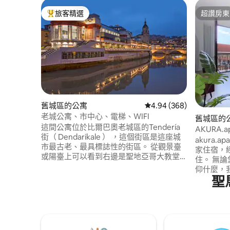
旅客精選
超讚房東
旅客精選榜首
超讚房東
舊城區的公寓
從 368 則評價中獲得 4.
4.94 (368)
老城公寓、市中心、電梯、WIFI
舊城區的
這間公寓位於比爾巴奧老城區的Tendería
AKURA.
街（ Dendarikale ） ，這個街區是這座城
akura.
市最古老、最具標誌性的街區。 從觀景臺
家住宿，
或陽臺上可以看到右邊是聖地亞哥大教堂
住。 無論您是誰、愛著誰、來自哪裡或信
（ Cathedral of Santiago ） ，左邊是拉裏
仰什麼，我們
貝拉市場（ Market of La Ribera ）。 地理
聖
歡迎您。 
位置優越：距離公寓幾米遠，您可以搭乘
斯克地區公
電車、地鐵或火車，在碧爾巴奧（ Bilbao
登記號碼：EBI014
）及其周圍出行。 如果您住在老城區，您
ESFCTU0
可以享受充滿商店、酒吧和餐廳的活力街
道。