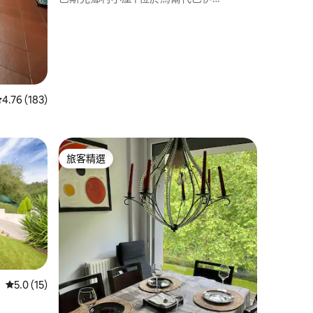
(Urdaibai) 的寬敞花園和美麗景觀
從 183 則評價中獲得 4.76 的平均評分（滿分 5 分）
4.76 (183)
旅客精選
旅客精選
 分）
從 15 則評價中獲得 5.0 的平均評分（滿分 5 分）
5.0 (15)