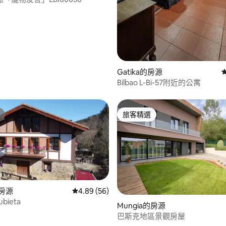
Gatika的房源
Bilbao L-Bi-57附近的公寓
旅客精選
旅客精選
.0 的平均評分（滿分 5 分）
的房源
從 56 則評價中獲得 4.89 的平均評分（滿分 5
4.89 (56)
ubieta
Mungia的房源
巴斯克地區景觀房屋