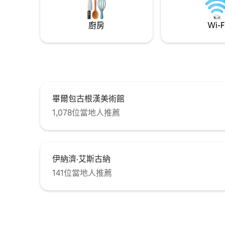
廚房
Wi-F
畢爾包古根漢美術館
1,078位當地人推薦
伊納濟·艾斯古納
141位當地人推薦