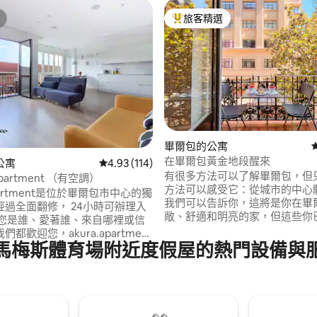
旅客精選
旅客精選榜首
94 的平均評分（滿分 5 分）
畢爾包的公寓
在畢爾包黃金地段醒來
公寓
從 114 則評價中獲得 4.93 的平均評分（滿分 5
4.93 (114)
有很多方法可以了解畢爾包，但
apartment （有空調）
方法可以感受它：從城市的中心
apartment是位於畢爾包市中心的獨
我們可以告訴你，這將是你在畢
經過全面翻修， 24小時可辦理入
敞、舒適和明亮的家，但這些你
片中看到了。因此，我們想告訴
都歡迎您，akura.apartment
可能不知道的事情。 在你腳下的是La Viña
馬梅斯體育場附近度假屋的熱門設備與
我們遵守現行的法律義務： - 巴
del Ensanche ，這是這座城
司和旅遊活動登記處 (REATE)
吧之一，而另一個酒吧就在對面：G
90 - 專屬登記號碼：
吧和它著名的螃蟹小吃。這樣你
00048027000450840000000000000000000EBI014900
畢爾包靈魂的一部分。