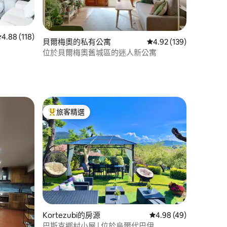
 分）
從 118 則評價中獲得 4.88 的平均評分（滿分 5 分）
4.88 (118)
貝爾梅奧的私有公寓
從 139 則評價中獲得 4
4.92 (139)
位於貝爾梅奧舊城區的迷人新公寓
旅客精選
旅客精選榜首
Kortezubi的房源
從 49 則評價中獲得 4
4.98 (49)
 分）
巴斯克鄉村小屋 | 位於烏爾代巴伊