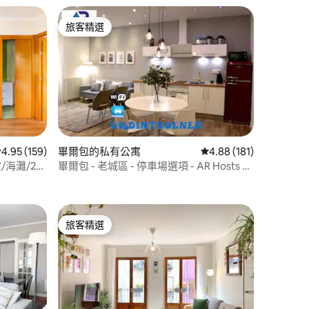
旅客精選
旅客精選
從 159 則評價中獲得 4.95 的平均評分（滿分 5 分）
4.95 (159)
畢爾包的私有公寓
從 181 則評價中獲得 4
4.88 (181)
海灘/25
畢爾包 - 老城區 - 停車場選項 - AR Hosts 畢
 分）
爾包
旅客精選
旅客精選