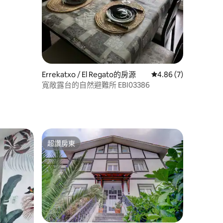
Errekatxo / El Regato的房源
從 7 則評價中獲得 4.
4.86 (7)
寬敞露台的自然避難所 EBI03386
超讚房東
超讚房東